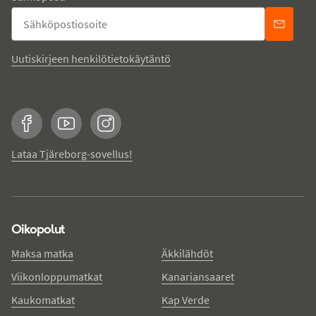
Uutiskirjeen henkilötietokäytäntö
Facebook
YouTube
Instagram
Lataa Tjäreborg-sovellus!
Oikopolut
Maksa matka
Äkkilähdöt
Viikonloppumatkat
Kanariansaaret
Kaukomatkat
Kap Verde