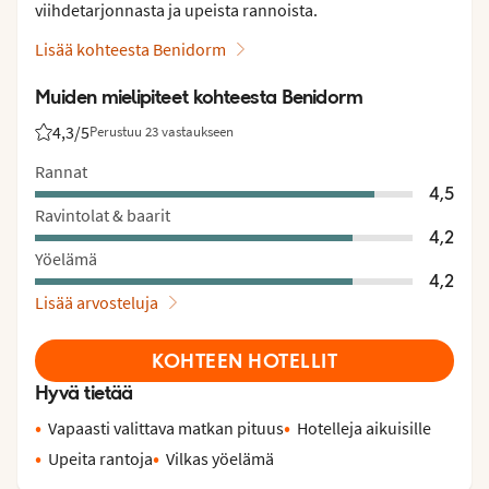
viihdetarjonnasta ja upeista rannoista.
Lisää kohteesta Benidorm
Muiden mielipiteet kohteesta Benidorm
4,3
/5
Perustuu 23 vastaukseen
Asiakkaidemme arviot: 4.3/5
Rannat
4,5
Ravintolat & baarit
4,2
Yöelämä
4,2
Lisää arvosteluja
KOHTEEN HOTELLIT
Hyvä tietää
Vapaasti valittava matkan pituus
Hotelleja aikuisille
Upeita rantoja
Vilkas yöelämä