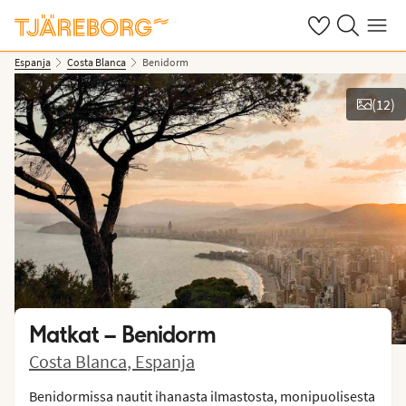
Omat suosikkiho
Haku tjäreborg
Valikko
Espanja
Costa Blanca
Benidorm
(
12
)
Näytä kuvia
Matkat –
Benidorm
Costa Blanca
,
Espanja
Benidormissa nautit ihanasta ilmastosta, monipuolisesta