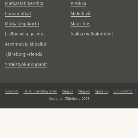
Matkat lähikentiltä
Kreikka
Lomamatkat
Malediivit
Matkalahjakortti
Mauritius
Lisäpalvelut ja edut
Kaikki matkakohteet
Arvonnat ja kilpailut
Tjäreborg Friends
Yhteistyökumppanit
Evästeet
Henkilötietokäytäntö
Ving.se
Ving.no
Spies.dk
Globetrotter
Copyright Tjäreborg, 2026