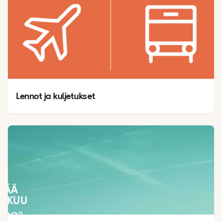
Lennot ja kuljetukset
SÄÄ
LOKUU
29
°