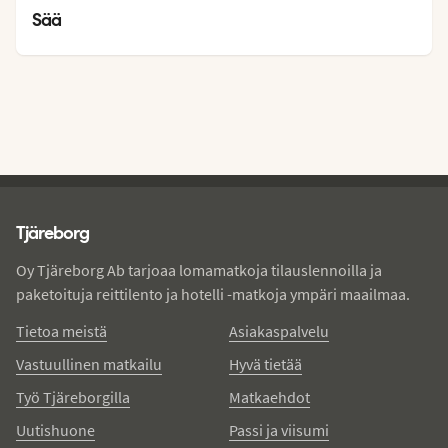
22
°
Sää
Tjareborg - alatunniste
Tjäreborg
Oy Tjäreborg Ab tarjoaa lomamatkoja tilauslennoilla ja
paketoituja reittilento ja hotelli -matkoja ympäri maailmaa.
Tietoa meistä
Asiakaspalvelu
Vastuullinen matkailu
Hyvä tietää
Työ Tjäreborgilla
Matkaehdot
Uutishuone
Passi ja viisumi