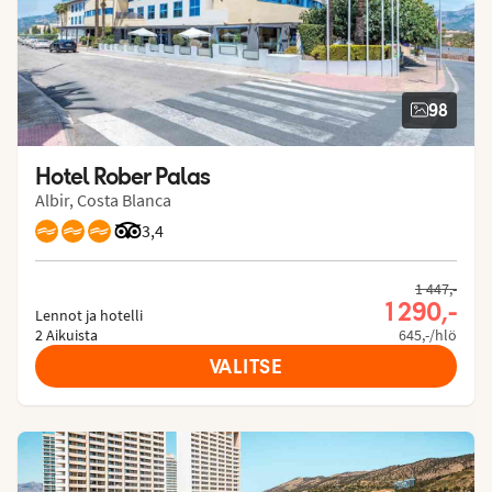
98
Hotel Rober Palas
Albir, Costa Blanca
Arvostelut Tripadvisorista: 3.4 of 5
3,4
1 447,-
1 290,-
Lennot ja hotelli
2 Aikuista
645,-/hlö
VALITSE