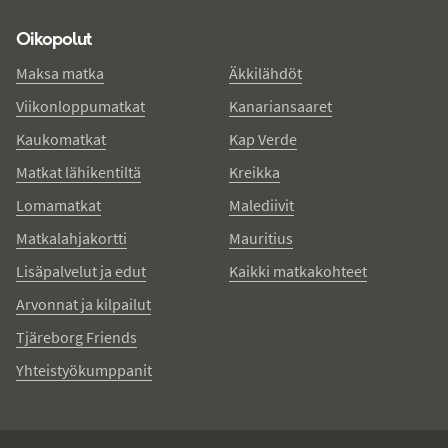
Oikopolut
Maksa matka
Äkkilähdöt
Viikonloppumatkat
Kanariansaaret
Kaukomatkat
Kap Verde
Matkat lähikentiltä
Kreikka
Lomamatkat
Malediivit
Matkalahjakortti
Mauritius
Lisäpalvelut ja edut
Kaikki matkakohteet
Arvonnat ja kilpailut
Tjäreborg Friends
Yhteistyökumppanit