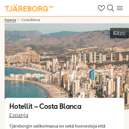
Omat suosikkiho
Haku tjäreborg
Valikko
Espanja
Costa Blanca
(
21
)
Näytä kuvia
Hotellit –
Costa Blanca
Espanja
Tjäreborgin valikoimassa on sekä huonestoja että