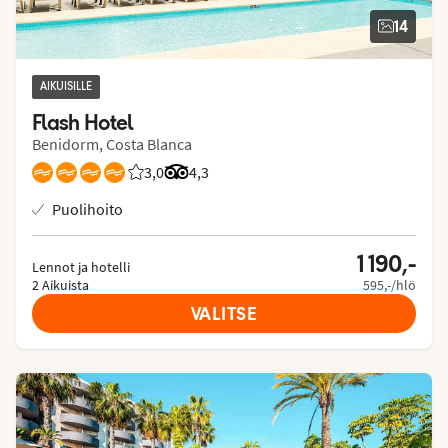
14
AIKUISILLE
Flash Hotel
Benidorm, Costa Blanca
3,0
Asiakkaidemme arviot: 3/5
Arvostelut Tripadvisorista: 4.3 of 5
4,3
Puolihoito
1 190,-
Lennot ja hotelli
2 Aikuista
595,-/hlö
VALITSE