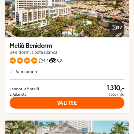
32
Meliá Benidorm
Benidorm, Costa Blanca
4,1
Asiakkaidemme arviot: 4.091/5
Arvostelut Tripadvisorista: 3.8 of 5
3,8
Aamiainen
1 310,-
Lennot ja hotelli
2 Aikuista
655,-/hlö
VALITSE