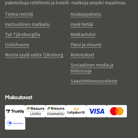
paketoituja reittilento ja hotelli -matkoja ympäri maailmaa.
Tietoa meistä
Asiakaspalvelu
Vastuullinen matkailu
Hyvä tietää
Työ Tjäreborgilla
Matkaehdot
Uutishuone
Passi ja viisumi
Monta syytä valita Tjäreborg
Rokotukset
Sosiaalinen media ja
tietosuoja
Saavutettavuusseloste
Maksutavat