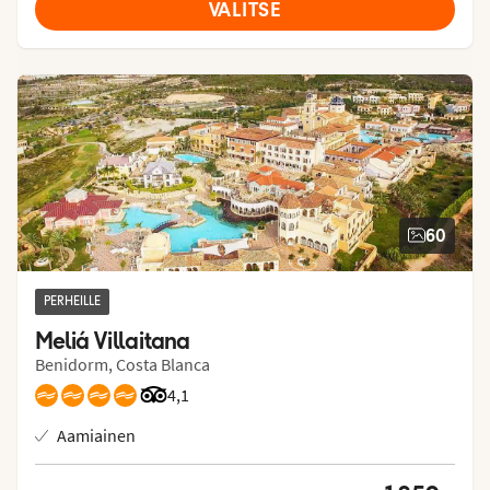
VALITSE
60
PERHEILLE
Meliá Villaitana
Benidorm, Costa Blanca
Arvostelut Tripadvisorista: 4.1 of 5
4,1
Aamiainen