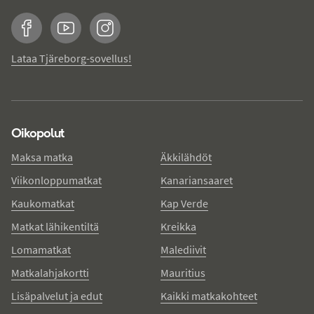
Facebook
YouTube
Instagram
Lataa Tjäreborg-sovellus!
Oikopolut
Maksa matka
Äkkilähdöt
Viikonloppumatkat
Kanariansaaret
Kaukomatkat
Kap Verde
Matkat lähikentiltä
Kreikka
Lomamatkat
Malediivit
Matkalahjakortti
Mauritius
Lisäpalvelut ja edut
Kaikki matkakohteet