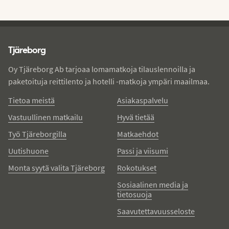
Tjareborg - alatunniste
Tjäreborg
Oy Tjäreborg Ab tarjoaa lomamatkoja tilauslennoilla ja
paketoituja reittilento ja hotelli -matkoja ympäri maailmaa.
Tietoa meistä
Asiakaspalvelu
Vastuullinen matkailu
Hyvä tietää
Työ Tjäreborgilla
Matkaehdot
Uutishuone
Passi ja viisumi
Monta syytä valita Tjäreborg
Rokotukset
Sosiaalinen media ja
tietosuoja
Saavutettavuusseloste