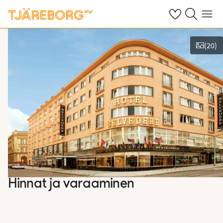
Omat suosikkiho
Haku tjäreborg
Valikko
(
20
)
Näytä kuvia
Hinnat ja varaaminen