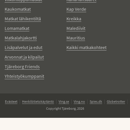
Kaukomatkat
Kap Verde
Matkat lähikentiltä
Kreikka
Lomamatkat
Malediivit
Matkalahjakortti
Mauritius
Lisäpalvelut ja edut
Kaikki matkakohteet
Arvonnat ja kilpailut
Tjäreborg Friends
Yhteistyökumppanit
Evästeet
Henkilötietokäytäntö
Ving.se
Ving.no
Spies.dk
Globetrotter
Copyright Tjäreborg, 2026