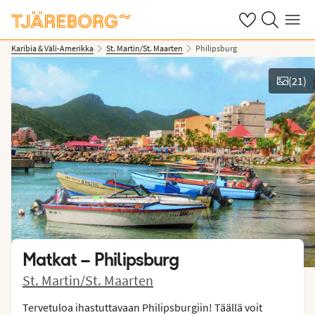
Omat suosikkiho
Haku tjäreborg
Valikko
Karibia & Väli-Amerikka
St. Martin/St. Maarten
Philipsburg
(
21
)
Näytä kuvia
Matkat –
Philipsburg
St. Martin/St. Maarten
Tervetuloa ihastuttavaan Philipsburgiin! Täällä voit