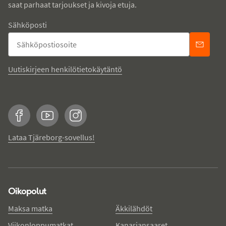
saat parhaat tarjoukset ja kivoja etuja.
Sähköposti
Uutiskirjeen henkilötietokäytäntö
Facebook
YouTube
Instagram
Lataa Tjäreborg-sovellus!
Oikopolut
Maksa matka
Äkkilähdöt
Viikonloppumatkat
Kanariansaaret