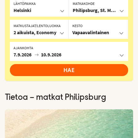
LÄHTÖPAIKKA
MATKAKOHDE
Helsinki
Philipsburg, St. Martin/St. Ma
MATKUSTAJAT/LENTOLUOKKA
KESTO
2 aikuista, Economy
Vapaavalintainen
AJANKOHTA
7.9.2026
10.9.2026
HAE
Tietoa – matkat
Philipsburg