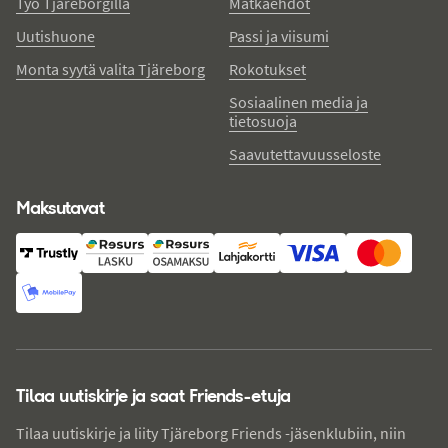
Työ Tjäreborgilla
Matkaehdot
Uutishuone
Passi ja viisumi
Monta syytä valita Tjäreborg
Rokotukset
Sosiaalinen media ja
tietosuoja
Saavutettavuusseloste
Maksutavat
Tilaa uutiskirje ja saat Friends-etuja
Tilaa uutiskirje ja liity Tjäreborg Friends -jäsenklubiin, niin