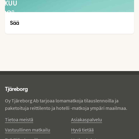
LOKUU
28
°
27
°
Sää
Tjareborg - alatunniste
Tjäreborg
Oy Tjäreborg Ab tarjoaa lomamatkoja tilauslennoilla ja
paketoituja reittilento ja hotelli -matkoja ympäri maailmaa.
Tietoa meistä
Asiakaspalvelu
Vastuullinen matkailu
Hyvä tietää