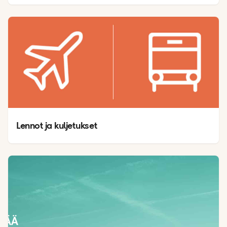
Lennot ja kuljetukset
SÄÄ