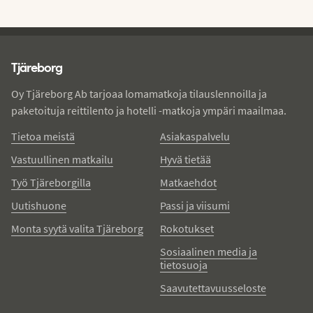
Tjareborg - alatunniste
Tjäreborg
Oy Tjäreborg Ab tarjoaa lomamatkoja tilauslennoilla ja
paketoituja reittilento ja hotelli -matkoja ympäri maailmaa.
Tietoa meistä
Asiakaspalvelu
Vastuullinen matkailu
Hyvä tietää
Työ Tjäreborgilla
Matkaehdot
Uutishuone
Passi ja viisumi
Monta syytä valita Tjäreborg
Rokotukset
Sosiaalinen media ja
tietosuoja
Saavutettavuusseloste