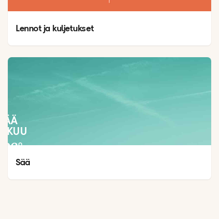
Lennot ja kuljetukset
SÄÄ
LOKUU
26
°
25
°
Sää