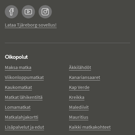
Facebook
YouTube
Instagram
Lataa Tjäreborg-sovellus!
Oikopolut
Maksa matka
Äkkilähdöt
Viikonloppumatkat
Kanariansaaret
Kaukomatkat
Kap Verde
Matkat lähikentiltä
Kreikka
Lomamatkat
Malediivit
Matkalahjakortti
Mauritius
Lisäpalvelut ja edut
Kaikki matkakohteet