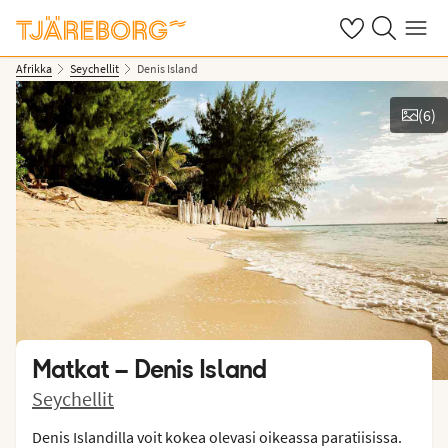
Omat suosikkiho
Haku tjäreborg
Valikko
Afrikka
Seychellit
Denis Island
(
6
)
Näytä kuvia
Matkat –
Denis Island
Seychellit
Denis Islandilla voit kokea olevasi oikeassa paratiisissa.