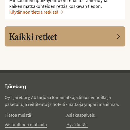
Minkälainen tippikäytäntö on retkillä? Täältä löydät
kaiken matkakohteiden retkiä koskevan tiedon.
Käytännön tietoa retkistä
Kaikki retket
Tjareborg - alatunniste
Tjäreborg
Oy Tjäreborg Ab tarjoaa lomamatkoja tilauslennoilla ja
paketoituja reittilento ja hotelli -matkoja ympäri maailmaa.
Tietoa meistä
Asiakaspalvelu
Vastuullinen matkailu
Hyvä tietää