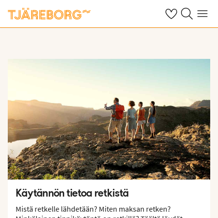
Omat suosikkiho
Haku tjäreborg
Valikko
Käytännön tietoa retkistä
Mistä retkelle lähdetään? Miten maksan retken?