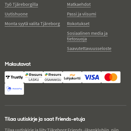
Työ Tjäreborgilla
Matkaehdot
Uutishuone
Passi ja viisumi
Monta syytä valita Tjäreborg
Rokotukset
Sosiaalinen media ja
tietosuoja
Saavutettavuusseloste
Maksutavat
Tilaa uutiskirje ja saat Friends-etuja
Tilaa uutiskirje ja liity Tjäreborg Friends -jäsenklubiin, niin