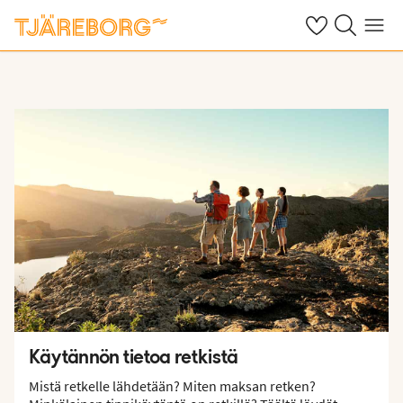
Omat suosikkiho
Haku tjäreborg
Valikko
Käytännön tietoa retkistä
Mistä retkelle lähdetään? Miten maksan retken?