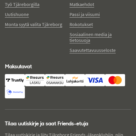
Työ Tjäreborgilla
Matkaehdot
Uutishuone
Passi ja viisumi
Monta syytä valita Tjäreborg
Rokotukset
Sosiaalinen media ja
tietosuoja
Saavutettavuusseloste
Maksutavat
Tilaa uutiskirje ja saat Friends-etuja
Tilaa uutiskirje ja liity Tjäreborg Friends -jäsenklubiin, niin