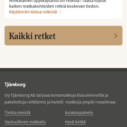
Minkälainen tippikäytäntö on retkillä? Täältä löydät
kaiken matkakohteiden retkiä koskevan tiedon.
Käytännön tietoa retkistä
Kaikki retket
Tjareborg - alatunniste
Tjäreborg
Oy Tjäreborg Ab tarjoaa lomamatkoja tilauslennoilla ja
paketoituja reittilento ja hotelli -matkoja ympäri maailmaa.
Tietoa meistä
Asiakaspalvelu
Vastuullinen matkailu
Hyvä tietää