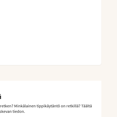
ä
retken? Minkälainen tippikäytäntö on retkillä? Täältä
skevan tiedon.