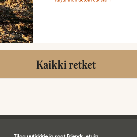
Kaikki retket
Tilaa uutiskirje ja saat Friends-etuja