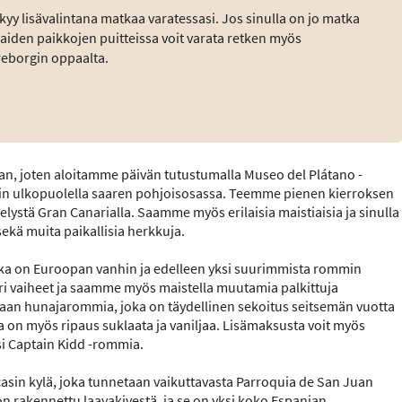
kyy lisävalintana matkaa varatessasi. Jos sinulla on jo matka
apaiden paikkojen puitteissa voit varata retken myös
reborgin oppaalta.
aan, joten aloitamme päivän tutustumalla Museo del Plátano -
in ulkopuolella saaren pohjoisosassa. Teemme pienen kierroksen
elystä Gran Canarialla. Saamme myös erilaisia maistiaisia ja sinulla
ekä muita paikallisia herkkuja.
oka on Euroopan vanhin ja edelleen yksi suurimmista rommin
ri vaiheet ja saamme myös maistella muutamia palkittuja
an hunajarommia, joka on täydellinen sekoitus seitsemän vuotta
 on myös ripaus suklaata ja vaniljaa. Lisämaksusta voit myös
si Captain Kidd -rommia.
in kylä, joka tunnetaan vaikuttavasta Parroquia de San Juan
 on rakennettu laavakivestä, ja se on yksi koko Espanjan