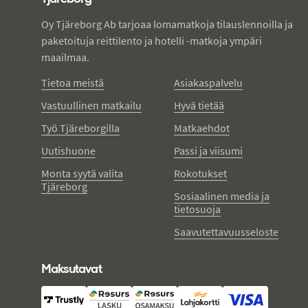
Oy Tjäreborg Ab tarjoaa lomamatkoja tilauslennoilla ja
paketoituja reittilento ja hotelli -matkoja ympäri
maailmaa.
Tietoa meistä
Asiakaspalvelu
Vastuullinen matkailu
Hyvä tietää
Työ Tjäreborgilla
Matkaehdot
Uutishuone
Passi ja viisumi
Monta syytä valita
Rokotukset
Tjäreborg
Sosiaalinen media ja
tietosuoja
Saavutettavuusseloste
Maksutavat