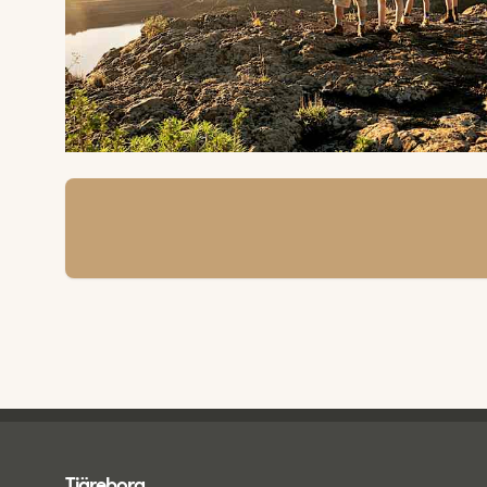
Tjareborg - alatunniste
Tjäreborg