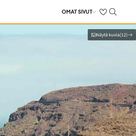
Omat suosikkihote
Haku tjäreborg.f
OMAT SIVUT
Näytä kuvia
(
12
)