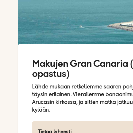
Makujen Gran Canaria 
opastus)
Lähde mukaan retkellemme saaren pohjoi
täysin erilainen. Vierailemme banaani
Arucasin kirkossa, ja sitten matka jatku
kylään.
Tietoa lyhyesti