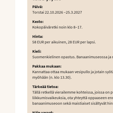
Päivä
:
Torstai 22.10.2026 –25.3.2027
Kesto
:
Kokopäiväretki noin klo 8–17.
Hinta
:
58 EUR per aikuinen, 28 EUR per lapsi.
Kieli
:
Suomenkielinen opastus. Banaanimuseossa ja r
Pakkaa mukaan
:
Kannattaa ottaa mukaan vesipullo ja jotain syötä
myöhään (n. klo 13.30).
Tärkeää tietoa
:
Tällä retkellä vierailemme kohteissa, joissa on p
liikkumisvaikeuksia, ota yhteyttä oppaaseen en
banaanimuseoon sekä maistiaiset sisältyvät hint
Näin varaat
: