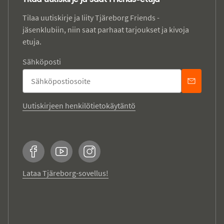
Tilaa uutiskirje ja liity Tjäreborg Friends -
jäsenklubiin, niin saat parhaat tarjoukset ja kivoja
etuja.
Sähköposti
Uutiskirjeen henkilötietokäytäntö
Facebook
YouTube
Instagram
Lataa Tjäreborg-sovellus!