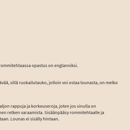
ommitehtaassa opastus on englanniksi.
vää, sillä ruokailutauko, jolloin voi ostaa lounasta, on melko
aljon rappuja ja korkeuseroja, joten jos sinulla on
nen retken varaamista. Sisäänpääsy rommitehtaalle ja
aan. Lounas ei sisälly hintaan.