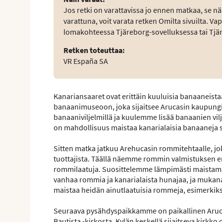
Jos retki on varattavissa jo ennen matkaa, se nä
varattuna, voit varata retken Omilta sivuilta. V
lomakohteessa Tjäreborg-sovelluksessa tai Tjä
Retken toteuttaa
:
VR España SA
Kanariansaaret ovat erittäin kuuluisia banaaneist
banaanimuseoon, joka sijaitsee Arucasin kaupung
banaaniviljelmillä ja kuulemme lisää banaanien vilj
on mahdollisuus maistaa kanarialaisia banaaneja s
Sitten matka jatkuu Arehucasin rommitehtaalle, j
tuottajista. Täällä näemme rommin valmistuksen e
rommilaatuja. Suosittelemme lämpimästi maistama
vanhaa rommia ja kanarialaista hunajaa, ja mukana
maistaa heidän ainutlaatuisia rommeja, esimerkik
Seuraava pysähdyspaikkamme on paikallinen Arucas
Bautista -kirkosta. Kylän keskellä sijaitseva kirkko