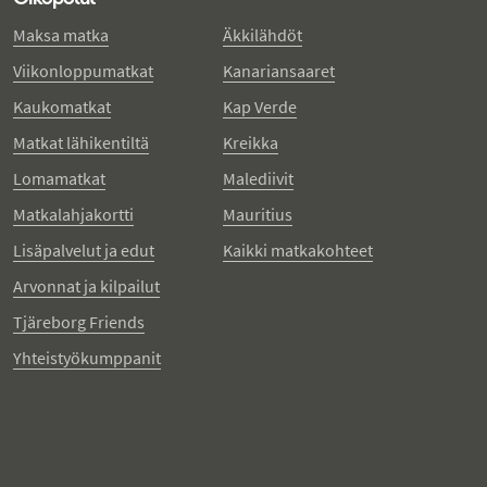
Maksa matka
Äkkilähdöt
Viikonloppumatkat
Kanariansaaret
Kaukomatkat
Kap Verde
Matkat lähikentiltä
Kreikka
Lomamatkat
Malediivit
Matkalahjakortti
Mauritius
Lisäpalvelut ja edut
Kaikki matkakohteet
Arvonnat ja kilpailut
Tjäreborg Friends
Yhteistyökumppanit