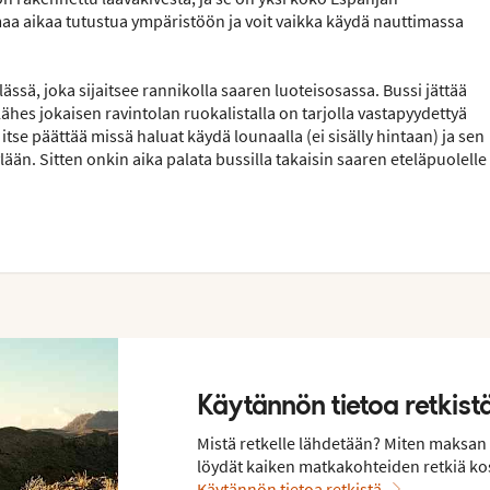
maa aikaa tutustua ympäristöön ja voit vaikka käydä nauttimassa
ssä, joka sijaitsee rannikolla saaren luoteisosassa. Bussi jättää
ähes jokaisen ravintolan ruokalistalla on tarjolla vastapyydettyä
 itse päättää missä haluat käydä lounaalla (ei sisälly hintaan) ja sen
lään. Sitten onkin aika palata bussilla takaisin saaren eteläpuolelle
Käytännön tietoa retkist
Mistä retkelle lähdetään? Miten maksan 
löydät kaiken matkakohteiden retkiä ko
Käytännön tietoa retkistä