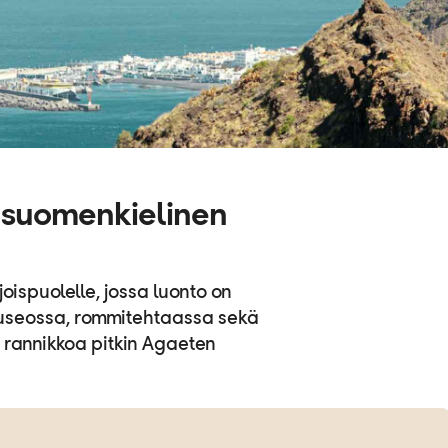
(suomenkielinen
spuolelle, jossa luonto on
museossa, rommitehtaassa sekä
u rannikkoa pitkin Agaeten