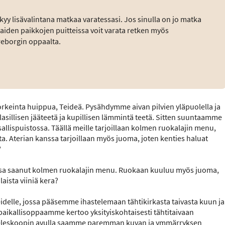
kyy lisävalintana matkaa varatessasi. Jos sinulla on jo matka
apaiden paikkojen puitteissa voit varata retken myös
reborgin oppaalta.
keinta huippua, Teideä. Pysähdymme aivan pilvien yläpuolella ja
illisen jääteetä ja kupillisen lämmintä teetä. Sitten suuntaamme
nsallispuistossa. Täällä meille tarjoillaan kolmen ruokalajin menu,
ta. Aterian kanssa tarjoillaan myös juoma, joten kenties haluat
?
ationsa saanut kolmen ruokalajin menu. Ruokaan kuuluu myös juoma,
laista viiniä kera?
delle, jossa pääsemme ihastelemaan tähtikirkasta taivasta kuun ja
 paikallisoppaamme kertoo yksityiskohtaisesti tähtitaivaan
a. Teleskoopin avulla saamme paremman kuvan ja ymmärryksen