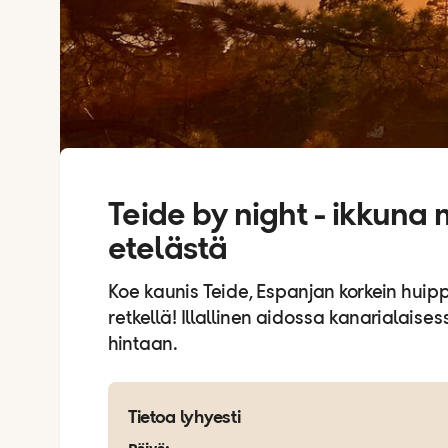
Teide by night - ikkun
etelästä
Koe kaunis Teide, Espanjan korkein huipp
retkellä! Illallinen aidossa kanarialaise
hintaan.
Tietoa lyhyesti
Päivä
: