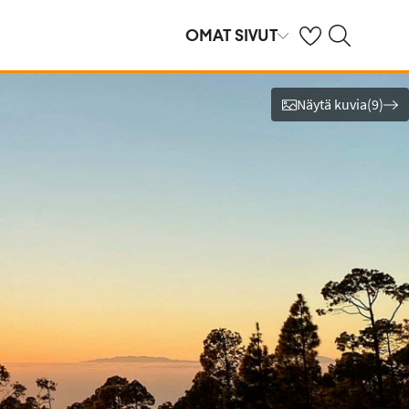
Omat suosikkihote
Haku tjäreborg.f
OMAT SIVUT
Näytä kuvia
(
9
)