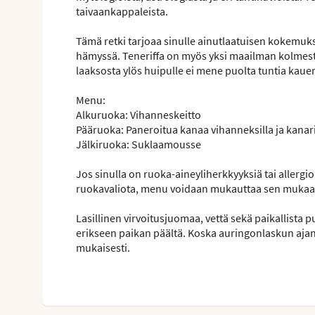
taivaankappaleista.
Tämä retki tarjoaa sinulle ainutlaatuisen kokemuks
hämyssä. Teneriffa on myös yksi maailman kolmesta 
laaksosta ylös huipulle ei mene puolta tuntia kaue
Menu:
Alkuruoka: Vihanneskeitto
Pääruoka: Paneroitua kanaa vihanneksilla ja kanaria
Jälkiruoka: Suklaamousse
Jos sinulla on ruoka-aineyliherkkyyksiä tai allergioi
ruokavaliota, menu voidaan mukauttaa sen mukaan.
Lasillinen virvoitusjuomaa, vettä sekä paikallista pu
erikseen paikan päältä. Koska auringonlaskun ajan
mukaisesti.