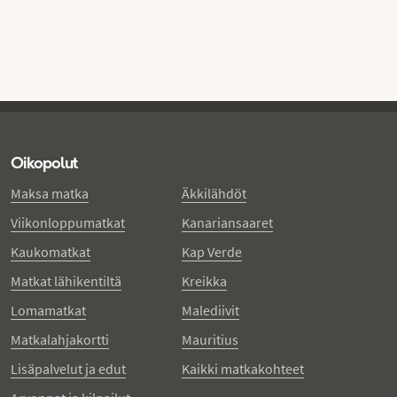
Oikopolut
Maksa matka
Äkkilähdöt
Viikonloppumatkat
Kanariansaaret
Kaukomatkat
Kap Verde
Matkat lähikentiltä
Kreikka
Lomamatkat
Malediivit
Matkalahjakortti
Mauritius
Lisäpalvelut ja edut
Kaikki matkakohteet