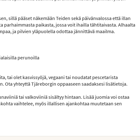
en, sillä pääset näkemään Teiden sekä päivänvalossa että illan
parhaimmasta paikasta, jossa voit ihailla tähtitaivasta. Alhaalta
mpaa, ja pilvien yläpuolella odottaa jännittävä maailma.
laisilla perunoilla
ta, tai olet kasvissyöjä, vegaani tai noudatat pescetarista
 Ota yhteyttä Tjäreborgin oppaaseen saadaksesi lisätietoja.
naviiniä tai valkoviiniä sisältyy hintaan. Lisää juomia voi ostaa
kohta vaihtelee, myös illallisen ajankohtaa muutetaan sen