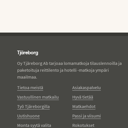
Tjareborg - alatunniste
Tjäreborg
Oy Tjäreborg Ab tarjoaa lomamatkoja tilauslennoilla ja
paketoituja reittilento ja hotelli -matkoja ympäri
maailmaa.
Tietoa meistä
Asiakaspalvelu
Vastuullinen matkailu
Hyvä tietää
Työ Tjäreborgilla
Matkaehdot
Uutishuone
Passi ja viisumi
Monta syytä valita
Rokotukset