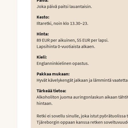
Joka päivä paitsi lauantaisin.
Kesto
:
Iltaretki, noin klo 13.30–23.
Hinta
:
89 EUR per aikuinen, 55 EUR per lapsi.
Lapsihinta 0-vuotiaista alkaen.
Kieli
:
Englanninkielinen opastus.
Pakkaa mukaan
:
Hyvät kävelykengät jalkaan ja lämmintä vaatetta
Tärkeää tietoa
:
Alkoholiton juoma auringonlaskun aikaan tähtitai
hintaan.
Retki ei sovellu sinulle, joka istut pyörätuolissa
Tjäreborgin oppaan kanssa retken soveltuvuudes