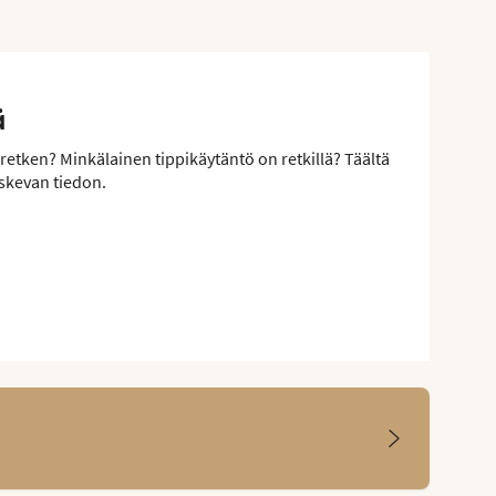
ä
retken? Minkälainen tippikäytäntö on retkillä? Täältä
skevan tiedon.