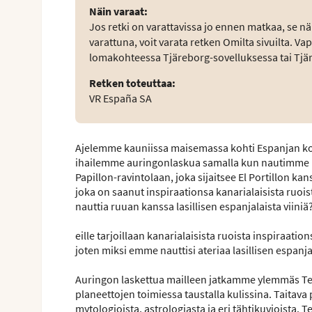
Näin varaat
:
Jos retki on varattavissa jo ennen matkaa, se nä
varattuna, voit varata retken Omilta sivuilta. V
lomakohteessa Tjäreborg-sovelluksessa tai Tjä
Retken toteuttaa
:
VR España SA
Ajelemme kauniissa maisemassa kohti Espanjan kor
ihailemme auringonlaskua samalla kun nautimme las
Papillon-ravintolaan, joka sijaitsee El Portillon ka
joka on saanut inspiraationsa kanarialaisista ruois
nauttia ruuan kanssa lasillisen espanjalaista viiniä
eille tarjoillaan kanarialaisista ruoista inspira
joten miksi emme nauttisi ateriaa lasillisen espanja
Auringon laskettua mailleen jatkamme ylemmäs Tei
planeettojen toimiessa taustalla kulissina. Taitava
mytologioista, astrologiasta ja eri tähtikuvioist