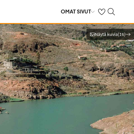
Omat suosikkihote
Haku tjäreborg.f
OMAT SIVUT
Näytä kuvia
(
16
)