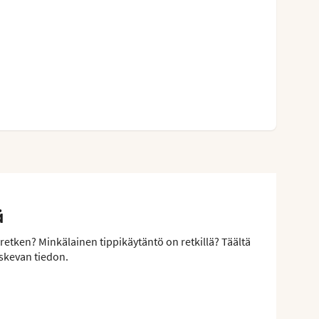
ä
retken? Minkälainen tippikäytäntö on retkillä? Täältä
skevan tiedon.