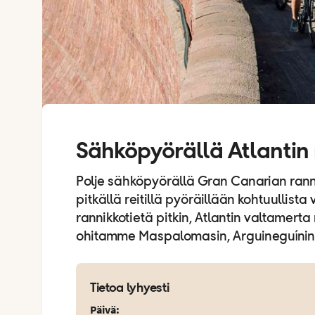
Sähköpyörällä Atlantin 
Polje sähköpyörällä Gran Canarian ranni
pitkällä reitillä pyöräillään kohtuullist
rannikkotietä pitkin, Atlantin valtamerta
ohitamme Maspalomasin, Arguineguínin, 
Tietoa lyhyesti
Päivä
: