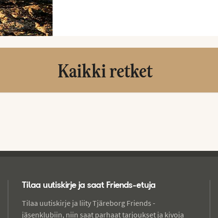
Kaikki retket
Tilaa uutiskirje ja saat Friends-etuja
Tilaa uutiskirje ja liity Tjäreborg Friends -
jäsenklubiin, niin saat parhaat tarjoukset ja kivoja