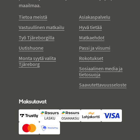
maailmaa.
Tietoa meistä
Asiakaspalvelu
Vastuullinen matkailu
Hyvä tietää
Työ Tjäreborgilla
Matkaehdot
Uutishuone
Passi ja viisumi
Monta syytä valita
Rokotukset
Tjäreborg
Sosiaalinen media ja
tietosuoja
Saavutettavuusseloste
Maksutavat