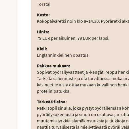
Torstai
Kesto
:
Kokopäiväretki noin klo 8–14.30. Pyöräretki alka
Hinta
:
79 EUR per aikuinen, 79 EUR per lapsi.
Kieli
:
Englanninkielinen opastus.
Pakkaa mukaan
:
Sopivat pyöräilyvaatteet ja -kengät, reppu henkil
Tarkista sääennuste ja ota tarvittaessa mukaan a
käsineet. Muista ottaa mukaan kuvallinen henkil
proteiinipatukka.
Tärkeää tietoa
:
Retki sopii sinulle, joka pystyt pyöräilemään ko
pyöräilykokemusta ja sinun on osattava jarruttaa 
muutamia jyrkkiä alamäkiosuuksia ja tiukkoja ne
nauttia turvallisesta ja miellyttävästä pyöräilye