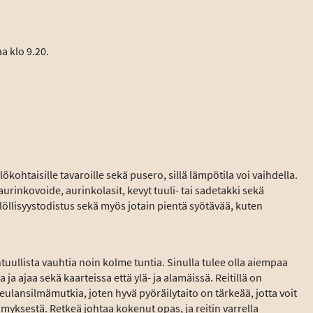
a klo 9.20.
ökohtaisille tavaroille sekä pusero, sillä lämpötila voi vaihdella.
urinkovoide, aurinkolasit, kevyt tuuli- tai sadetakki sekä
öllisyystodistus sekä myös jotain pientä syötävää, kuten
htuullista vauhtia noin kolme tuntia. Sinulla tulee olla aiempaa
ja ajaa sekä kaarteissa että ylä- ja alamäissä. Reitillä on
ulansilmämutkia, joten hyvä pyöräilytaito on tärkeää, jotta voit
lämyksestä. Retkeä johtaa kokenut opas, ja reitin varrella