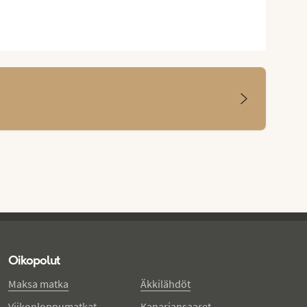
Oikopolut
Maksa matka
Äkkilähdöt
Viikonloppumatkat
Kanariansaaret