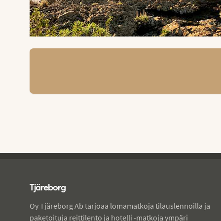
Tjareborg - alatunniste
Tjäreborg
Oy Tjäreborg Ab tarjoaa lomamatkoja tilauslennoilla ja
paketoituja reittilento ja hotelli -matkoja ympäri