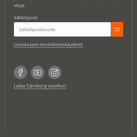
etuja.
Sähköposti
Uutiskirjeen henkilötietokäytäntö
Facebook
YouTube
Instagram
Lataa Tjäreborg-sovellus!