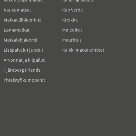
Kaukomatkat
Kap Verde
Matkat lähikentiltä
Kreikka
Lomamatkat
Malediivit
Matkalahjakortti
Mauritius
Lisäpalvelut ja edut
Kaikki matkakohteet
Arvonnat ja kilpailut
Tjäreborg Friends
Yhteistyökumppanit