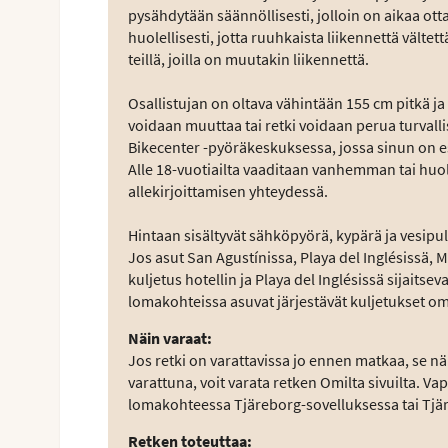
pysähdytään säännöllisesti, jolloin on aikaa otta
huolellisesti, jotta ruuhkaista liikennettä välte
teillä, joilla on muutakin liikennettä.
Osallistujan on oltava vähintään 155 cm pitkä ja
voidaan muuttaa tai retki voidaan perua turvall
Bikecenter -pyöräkeskuksessa, jossa sinun on es
Alle 18-vuotiailta vaaditaan vanhemman tai huol
allekirjoittamisen yhteydessä.
Hintaan sisältyvät sähköpyörä, kypärä ja vesipu
Jos asut San Agustínissa, Playa del Inglésissä,
kuljetus hotellin ja Playa del Inglésissä sijaits
lomakohteissa asuvat järjestävät kuljetukset om
Näin varaat
:
Jos retki on varattavissa jo ennen matkaa, se nä
varattuna, voit varata retken Omilta sivuilta. V
lomakohteessa Tjäreborg-sovelluksessa tai Tjä
Retken toteuttaa
: