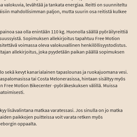
a valokuvia, levähtää ja tankata energiaa. Reitti on suunniteltu
ttäisiin mahdollisimman paljon, mutta suurin osa reitistä kulkee
 painoa saa olla enintään 110 kg. Huonolla säällä pyöräilyreittiä
isuussyistä. Sopimuksen allekirjoitus tapahtuu Free Motion
itettävä voimassa oleva valokuvallinen henkilöllisyystodistus.
tajan allekirjoitus, joka pyydetään paikan päällä sopimuksen
llo sekä kevyt kanarialainen tapaslounas ja ruokajuomana vesi.
 Maspalomasissa tai Costa Melonerasissa, hintaan sisältyy myös
evan Free Motion Bikecenter -pyöräkeskuksen välillä. Muissa
atoimisesti.
kyy lisävalintana matkaa varatessasi. Jos sinulla on jo matka
apaiden paikkojen puitteissa voit varata retken myös
reborgin oppaalta.