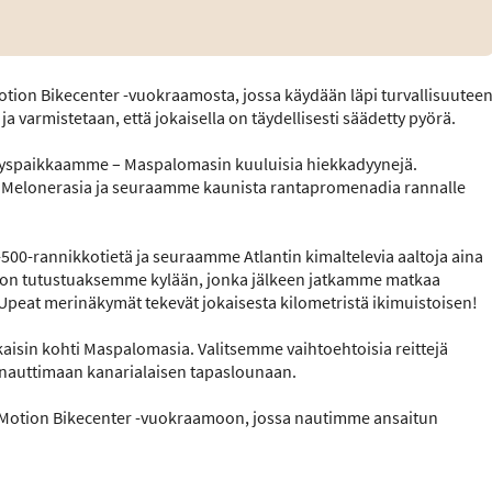
 Motion Bikecenter -vuokraamosta, jossa käydään läpi turvallisuutee
ja varmistetaan, että jokaisella on täydellisesti säädetty pyörä.
dyspaikkaamme – Maspalomasin kuuluisia hiekkadyynejä.
 Melonerasia ja seuraamme kaunista rantapromenadia rannalle
00-rannikkotietä ja seuraamme Atlantin kimaltelevia aaltoja aina
auon tutustuaksemme kylään, jonka jälkeen jatkamme matkaa
peat merinäkymät tekevät jokaisesta kilometristä ikimuistoisen!
isin kohti Maspalomasia. Valitsemme vaihtoehtoisia reittejä
auttimaan kanarialaisen tapaslounaan.
ree Motion Bikecenter -vuokraamoon, jossa nautimme ansaitun