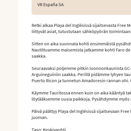
VR España SA
Retki alkaa Playa del Inglésissä sijaitsevasta Free
liittyvät asiat, tutustutaan sähköpyörän toimintaan 
Sitten on aika suunnata kohti ensimmäistä pysäh
Nautittuamme maisemista jatkamme kohti Faro de
saakka.
Seuraavaksi poljemme pitkin luonnonkaunista GC-5
Arguineguíniin saakka. Perillä pidämme lyhyen t
Puerto Ricon ja tunnetun Amadoresin rannan ohi. U
Käymme Tauritossa ennen kuin on aika kääntyä taka
löytääksemme uusia paikkoja. Pysähdymme myös n
Päivä päättyy Playa del Inglésissä sijaitsevaan F
juoman.
Taso: Keskivauhti