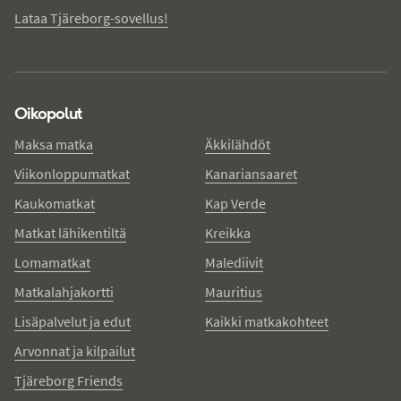
Lataa Tjäreborg-sovellus!
Oikopolut
Maksa matka
Äkkilähdöt
Viikonloppumatkat
Kanariansaaret
Kaukomatkat
Kap Verde
Matkat lähikentiltä
Kreikka
Lomamatkat
Malediivit
Matkalahjakortti
Mauritius
Lisäpalvelut ja edut
Kaikki matkakohteet
Arvonnat ja kilpailut
Tjäreborg Friends