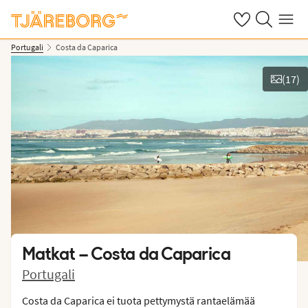
Omat suosikkiho
Haku tjäreborg
Valikko
Portugali
Costa da Caparica
(
17
)
Näytä kuvia
Matkat –
Costa da Caparica
Portugali
Costa da Caparica ei tuota pettymystä rantaelämää