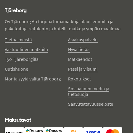
Tjareborg - alatunniste
Tjäreborg
Oy Tjäreborg Ab tarjoaa lomamatkoja tilauslennoilla ja
paketoituja reittilento ja hotelli -matkoja ympäri maailmaa.
Tietoa meistä
Asiakaspalvelu
Vastuullinen matkailu
Hyvä tietää
Työ Tjäreborgilla
Matkaehdot
Uutishuone
Passi ja viisumi
Monta syytä valita Tjäreborg
Rokotukset
Sosiaalinen media ja
tietosuoja
Saavutettavuusseloste
Maksutavat