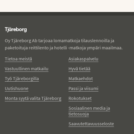
Tjareborg - alatunniste
Tjäreborg
Oy Tjäreborg Ab tarjoaa lomamatkoja tilauslennoilla ja
paketoituja reittilento ja hotelli -matkoja ympäri maailmaa.
Tietoa meistä
Asiakaspalvelu
Vastuullinen matkailu
Hyvä tietää
Työ Tjäreborgilla
Matkaehdot
Uutishuone
Passi ja viisumi
Monta syytä valita Tjäreborg
Rokotukset
Sosiaalinen media ja
tietosuoja
Saavutettavuusseloste