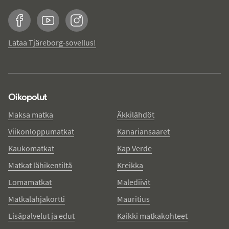
Facebook
YouTube
Instagram
Lataa Tjäreborg-sovellus!
Oikopolut
Maksa matka
Äkkilähdöt
Viikonloppumatkat
Kanariansaaret
Kaukomatkat
Kap Verde
Matkat lähikentiltä
Kreikka
Lomamatkat
Malediivit
Matkalahjakortti
Mauritius
Lisäpalvelut ja edut
Kaikki matkakohteet