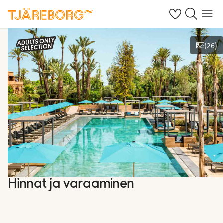
Omat suosikkiho
Haku tjäreborg
Valikko
(
26
)
Näytä kuvia
Hinnat ja varaaminen