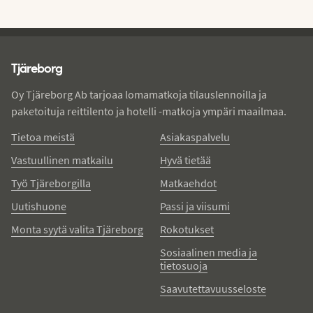
Tjareborg - alatunniste
Tjäreborg
Oy Tjäreborg Ab tarjoaa lomamatkoja tilauslennoilla ja
paketoituja reittilento ja hotelli -matkoja ympäri maailmaa.
Tietoa meistä
Asiakaspalvelu
Vastuullinen matkailu
Hyvä tietää
Työ Tjäreborgilla
Matkaehdot
Uutishuone
Passi ja viisumi
Monta syytä valita Tjäreborg
Rokotukset
Sosiaalinen media ja
tietosuoja
Saavutettavuusseloste