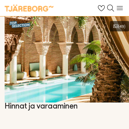
Omat suosikkiho
Haku tjäreborg
Valikko
(
49
)
Näytä kuvia
Hinnat ja varaaminen