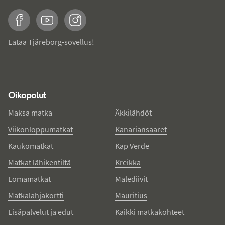
Facebook
YouTube
Instagram
Lataa Tjäreborg-sovellus!
Oikopolut
Maksa matka
Äkkilähdöt
Viikonloppumatkat
Kanariansaaret
Kaukomatkat
Kap Verde
Matkat lähikentiltä
Kreikka
Lomamatkat
Malediivit
Matkalahjakortti
Mauritius
Lisäpalvelut ja edut
Kaikki matkakohteet