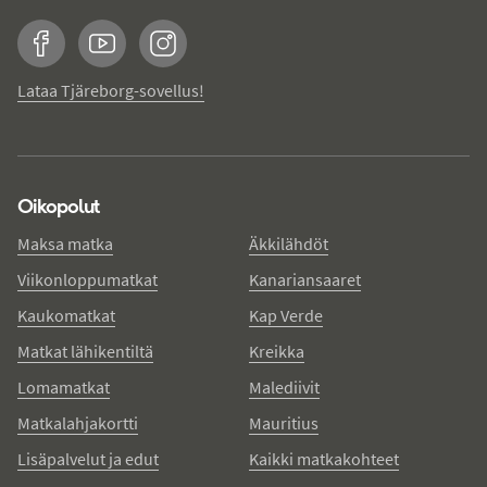
Facebook
YouTube
Instagram
Lataa Tjäreborg-sovellus!
Oikopolut
Maksa matka
Äkkilähdöt
Viikonloppumatkat
Kanariansaaret
Kaukomatkat
Kap Verde
Matkat lähikentiltä
Kreikka
Lomamatkat
Malediivit
Matkalahjakortti
Mauritius
Lisäpalvelut ja edut
Kaikki matkakohteet