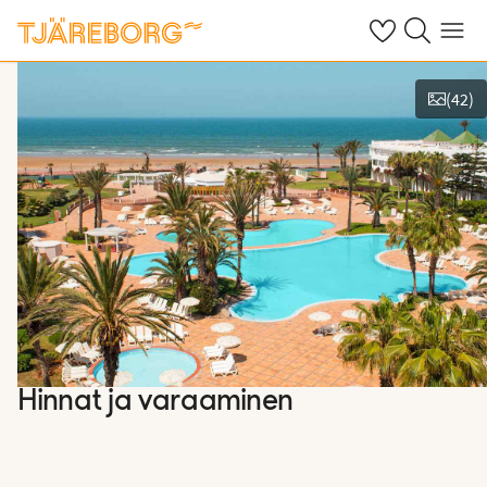
Omat suosikkiho
Haku tjäreborg
Valikko
(
42
)
Näytä kuvia
Hinnat ja varaaminen