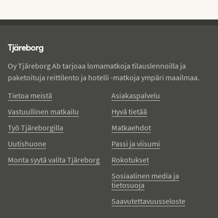
Tjareborg - alatunniste
Tjäreborg
Oy Tjäreborg Ab tarjoaa lomamatkoja tilauslennoilla ja
paketoituja reittilento ja hotelli -matkoja ympäri maailmaa.
Tietoa meistä
Asiakaspalvelu
Vastuullinen matkailu
Hyvä tietää
Työ Tjäreborgilla
Matkaehdot
Uutishuone
Passi ja viisumi
Monta syytä valita Tjäreborg
Rokotukset
Sosiaalinen media ja
tietosuoja
Saavutettavuusseloste