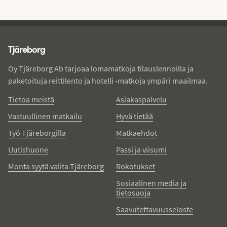
Tjareborg - alatunniste
Tjäreborg
Oy Tjäreborg Ab tarjoaa lomamatkoja tilauslennoilla ja
paketoituja reittilento ja hotelli -matkoja ympäri maailmaa.
Tietoa meistä
Asiakaspalvelu
Vastuullinen matkailu
Hyvä tietää
Työ Tjäreborgilla
Matkaehdot
Uutishuone
Passi ja viisumi
Monta syytä valita Tjäreborg
Rokotukset
Sosiaalinen media ja
tietosuoja
Saavutettavuusseloste