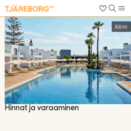
Omat suosikkiho
Haku tjäreborg
Valikko
(
30
)
Näytä kuvia
Hinnat ja varaaminen