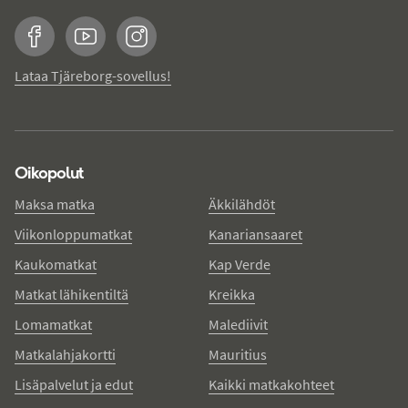
Facebook
YouTube
Instagram
Lataa Tjäreborg-sovellus!
Oikopolut
Maksa matka
Äkkilähdöt
Viikonloppumatkat
Kanariansaaret
Kaukomatkat
Kap Verde
Matkat lähikentiltä
Kreikka
Lomamatkat
Malediivit
Matkalahjakortti
Mauritius
Lisäpalvelut ja edut
Kaikki matkakohteet