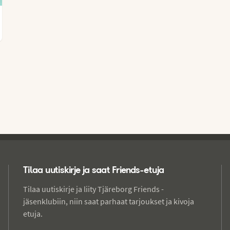
Tilaa uutiskirje ja saat Friends-etuja
Tilaa uutiskirje ja liity Tjäreborg Friends -
jäsenklubiin, niin saat parhaat tarjoukset ja kivoja
etuja.