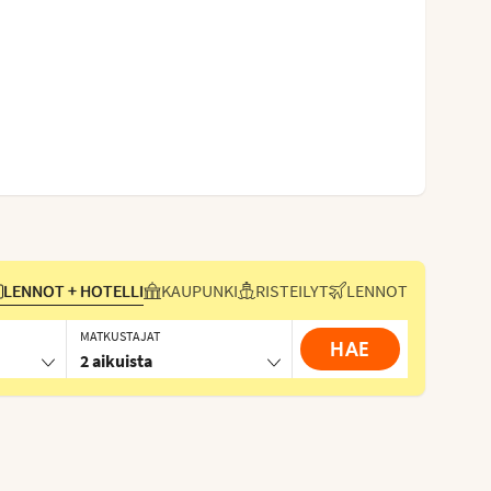
LENNOT + HOTELLI
KAUPUNKI
RISTEILYT
LENNOT
MATKUSTAJAT
HAE
2 aikuista