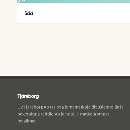
27
°
Sää
21
°
Tjareborg - alatunniste
Tjäreborg
Oy Tjäreborg Ab tarjoaa lomamatkoja tilauslennoilla ja
paketoituja reittilento ja hotelli -matkoja ympäri
maailmaa.