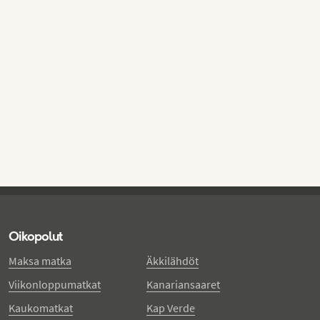
Oikopolut
Maksa matka
Äkkilähdöt
Viikonloppumatkat
Kanariansaaret
Kaukomatkat
Kap Verde