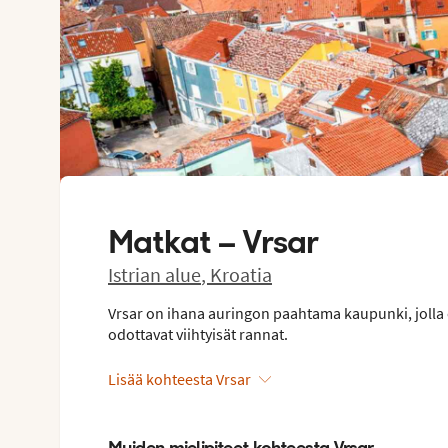
Matkat –
Vrsar
Istrian alue
,
Kroatia
Vrsar on ihana auringon paahtama kaupunki, jolla o
odottavat viihtyisät rannat.
Lisää kohteesta Vrsar
Muiden mielipiteet kohteesta Vrsar