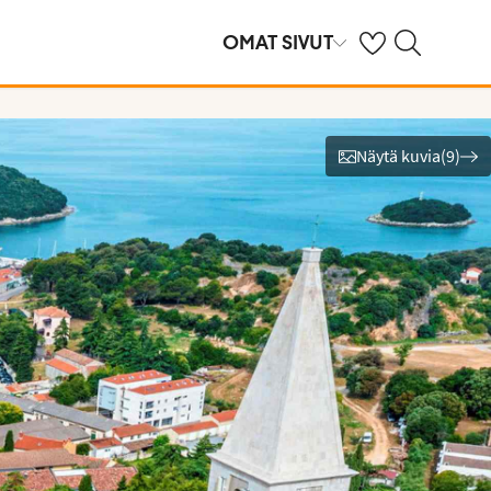
Omat suosikkihote
Haku tjäreborg.f
OMAT SIVUT
Näytä kuvia
(
9
)