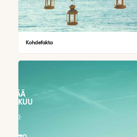
Kohdefakta
SÄÄ
ELOKUU