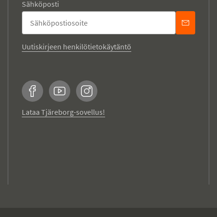
Sähköposti
Uutiskirjeen henkilötietokäytäntö
Facebook
YouTube
Instagram
Lataa Tjäreborg-sovellus!