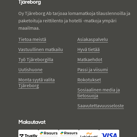
Tjäreborg
Oy Tjäreborg Ab tarjoaa lomamatkoja tilauslennoilla ja
paketoituja reittilento ja hotelli -matkoja ympäri
maailmaa.
Tietoa meistä
Asiakaspalvelu
Vastuullinen matkailu
Hyvä tietää
Työ Tjäreborgilla
Matkaehdot
Uutishuone
Passi ja viisumi
Monta syytä valita
Rokotukset
Tjäreborg
Sosiaalinen media ja
tietosuoja
Saavutettavuusseloste
Maksutavat