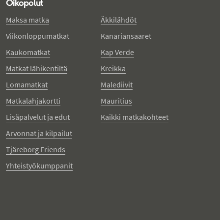
Oikopolut
Maksa matka
Äkkilähdöt
Viikonloppumatkat
Kanariansaaret
Kaukomatkat
Kap Verde
Matkat lähikentiltä
Kreikka
Lomamatkat
Malediivit
Matkalahjakortti
Mauritius
Lisäpalvelut ja edut
Kaikki matkakohteet
Arvonnat ja kilpailut
Tjäreborg Friends
Yhteistyökumppanit