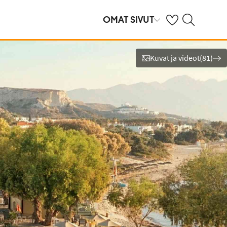
Omat suosikkihote
Haku tjäreborg.f
OMAT SIVUT
Kuvat ja videot
(
81
)