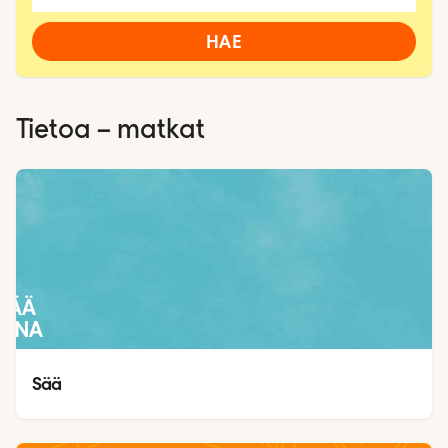
HAE
Tietoa – matkat
SÄÄ
IINA
Sää