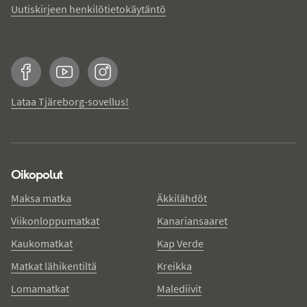
Uutiskirjeen henkilötietokäytäntö
Facebook
YouTube
Instagram
Lataa Tjäreborg-sovellus!
Oikopolut
Maksa matka
Äkkilähdöt
Viikonloppumatkat
Kanariansaaret
Kaukomatkat
Kap Verde
Matkat lähikentiltä
Kreikka
Lomamatkat
Malediivit