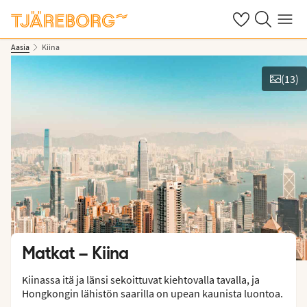
Omat suosikkiho
Haku tjäreborg
Valikko
Aasia
Kiina
(
13
)
Näytä kuvia
Matkat –
Kiina
Kiinassa itä ja länsi sekoittuvat kiehtovalla tavalla, ja
Hongkongin lähistön saarilla on upean kaunista luontoa.