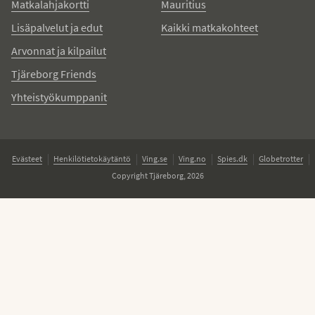
Matkalahjakortti
Mauritius
Lisäpalvelut ja edut
Kaikki matkakohteet
Arvonnat ja kilpailut
Tjäreborg Friends
Yhteistyökumppanit
Evästeet
Henkilötietokäytäntö
Ving.se
Ving.no
Spies.dk
Globetrotter
Copyright Tjäreborg, 2026