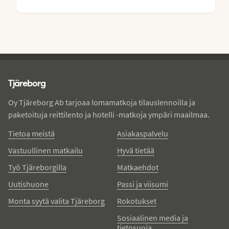
Tjareborg - alatunniste
Tjäreborg
Oy Tjäreborg Ab tarjoaa lomamatkoja tilauslennoilla ja
paketoituja reittilento ja hotelli -matkoja ympäri maailmaa.
Tietoa meistä
Asiakaspalvelu
Vastuullinen matkailu
Hyvä tietää
Työ Tjäreborgilla
Matkaehdot
Uutishuone
Passi ja viisumi
Monta syytä valita Tjäreborg
Rokotukset
Sosiaalinen media ja
tietosuoja