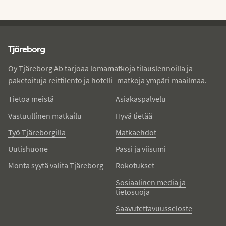
Tjareborg - alatunniste
Tjäreborg
Oy Tjäreborg Ab tarjoaa lomamatkoja tilauslennoilla ja
paketoituja reittilento ja hotelli -matkoja ympäri maailmaa.
Tietoa meistä
Asiakaspalvelu
Vastuullinen matkailu
Hyvä tietää
Työ Tjäreborgilla
Matkaehdot
Uutishuone
Passi ja viisumi
Monta syytä valita Tjäreborg
Rokotukset
Sosiaalinen media ja
tietosuoja
Saavutettavuusseloste