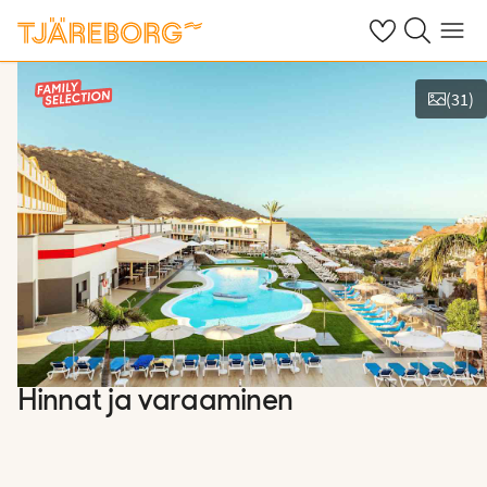
Omat suosikkiho
Haku tjäreborg
Valikko
(
31
)
Näytä kuvia
Hinnat ja varaaminen