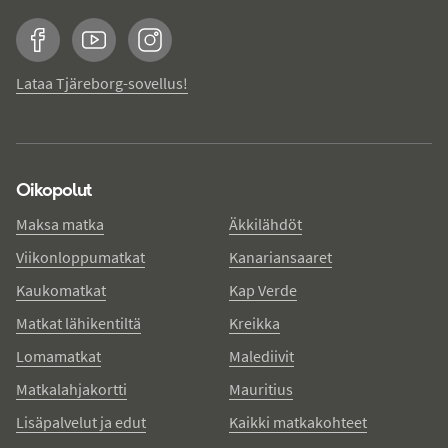
Facebook
YouTube
Instagram
Lataa Tjäreborg-sovellus!
Oikopolut
Maksa matka
Äkkilähdöt
Viikonloppumatkat
Kanariansaaret
Kaukomatkat
Kap Verde
Matkat lähikentiltä
Kreikka
Lomamatkat
Malediivit
Matkalahjakortti
Mauritius
Lisäpalvelut ja edut
Kaikki matkakohteet