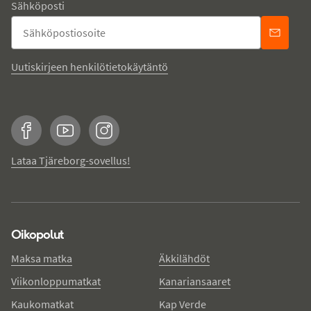
Sähköposti
Uutiskirjeen henkilötietokäytäntö
Facebook
YouTube
Instagram
Lataa Tjäreborg-sovellus!
Oikopolut
Maksa matka
Äkkilähdöt
Viikonloppumatkat
Kanariansaaret
Kaukomatkat
Kap Verde