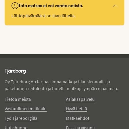
Tätä matkaa ei voi varata netistä.
Lähtöpäivämäärä on liian lähellä.
Tjareborg - alatunniste
Tjäreborg
Oy Tjäreborg Ab tarjoaa lomamatkoja tilauslennoilla ja
paketoituja reittilento ja hotelli -matkoja ympäri maailmaa.
Tietoa meistä
Asiakaspalvelu
Vastuullinen matkailu
Hyvä tietää
Työ Tjäreborgilla
Matkaehdot
Uutishuone
Passi ja viisumi