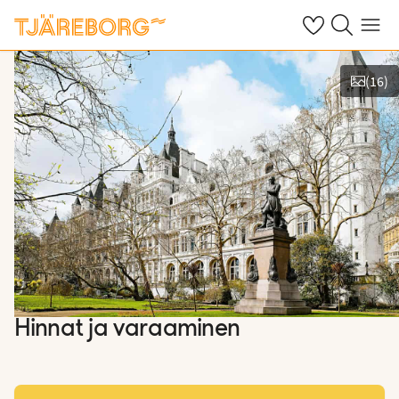
Omat suosikkiho
Haku tjäreborg
Valikko
(
16
)
Näytä kuvia
Hinnat ja varaaminen