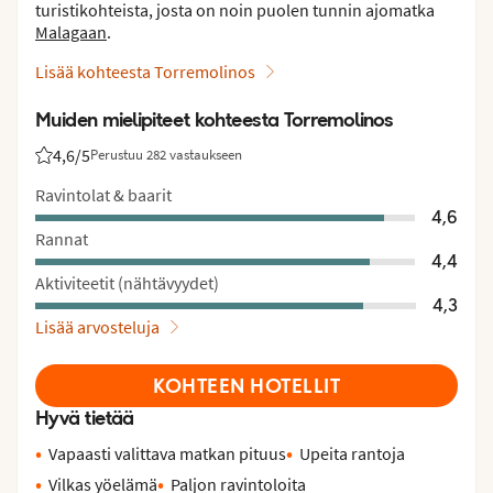
turistikohteista, josta on noin puolen tunnin ajomatka
Malagaan
.
Lisää kohteesta Torremolinos
Muiden mielipiteet kohteesta Torremolinos
4,6
/5
Perustuu 282 vastaukseen
Asiakkaidemme arviot: 4.6/5
Ravintolat & baarit
4,6
Rannat
4,4
Aktiviteetit (nähtävyydet)
4,3
Lisää arvosteluja
KOHTEEN HOTELLIT
Hyvä tietää
Vapaasti valittava matkan pituus
Upeita rantoja
Vilkas yöelämä
Paljon ravintoloita