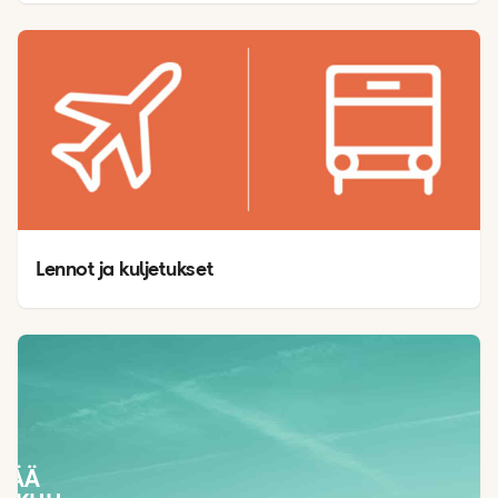
Lennot ja kuljetukset
SÄÄ