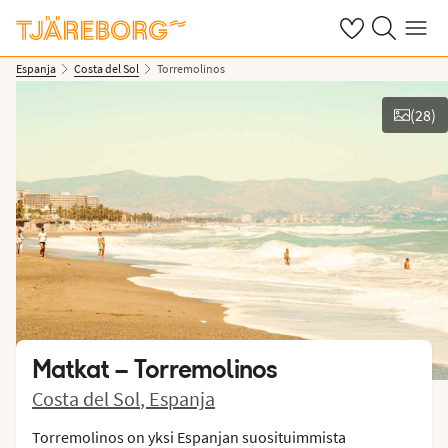
Omat suosikkiho
Haku tjäreborg
Valikko
Espanja
Costa del Sol
Torremolinos
(
28
)
Näytä kuvia
Matkat –
Torremolinos
Costa del Sol
,
Espanja
Torremolinos on yksi Espanjan suosituimmista