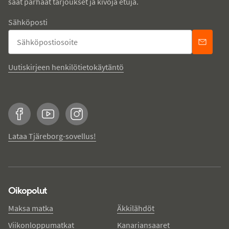
saat parhaat tarjoukset ja kivoja etuja.
Sähköposti
Uutiskirjeen henkilötietokäytäntö
Facebook
YouTube
Instagram
Lataa Tjäreborg-sovellus!
Oikopolut
Maksa matka
Äkkilähdöt
Viikonloppumatkat
Kanariansaaret