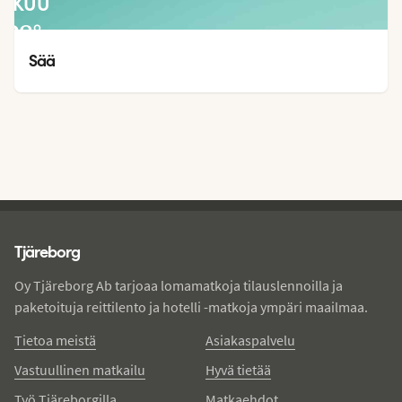
LOKUU
28
°
22
°
Sää
Tjareborg - alatunniste
Tjäreborg
Oy Tjäreborg Ab tarjoaa lomamatkoja tilauslennoilla ja
paketoituja reittilento ja hotelli -matkoja ympäri maailmaa.
Tietoa meistä
Asiakaspalvelu
Vastuullinen matkailu
Hyvä tietää
Työ Tjäreborgilla
Matkaehdot