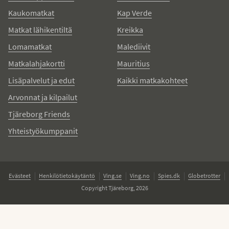
Kaukomatkat
Kap Verde
Matkat lähikentiltä
Kreikka
Lomamatkat
Malediivit
Matkalahjakortti
Mauritius
Lisäpalvelut ja edut
Kaikki matkakohteet
Arvonnat ja kilpailut
Tjäreborg Friends
Yhteistyökumppanit
Evästeet
Henkilötietokäytäntö
Ving.se
Ving.no
Spies.dk
Globetrotter
Copyright Tjäreborg, 2026