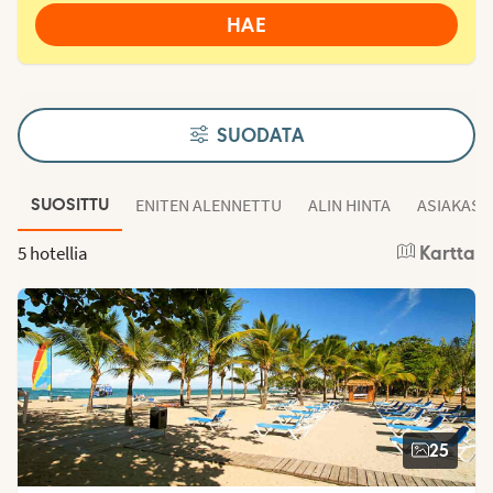
HAE
SUODATA
ENITEN ALENNETTU
ALIN HINTA
ASIAKAS
SUOSITTU
5 hotellia
Kartta
25