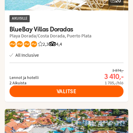
20
AIKUISILLE
BlueBay Villas Doradas
Playa Dorada/Costa Dorada, Puerto Plata
2,3
Asiakkaidemme arviot: 2.25/5
Arvostelut Tripadvisorista: 4.4 of 5
4,4
All Inclusive
3 874,-
3 410,-
Lennot ja hotelli
2 Aikuista
1 705,-/hlö
VALITSE