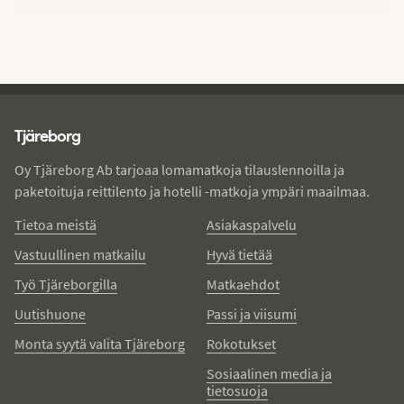
Tjareborg - alatunniste
Tjäreborg
Oy Tjäreborg Ab tarjoaa lomamatkoja tilauslennoilla ja
paketoituja reittilento ja hotelli -matkoja ympäri maailmaa.
Tietoa meistä
Asiakaspalvelu
Vastuullinen matkailu
Hyvä tietää
Työ Tjäreborgilla
Matkaehdot
Uutishuone
Passi ja viisumi
Monta syytä valita Tjäreborg
Rokotukset
Sosiaalinen media ja
tietosuoja