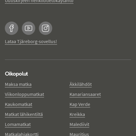
Uutiskirjeen henkilötietokäytäntö
Facebook
YouTube
Instagram
Lataa Tjäreborg-sovellus!
Oikopolut
Maksa matka
Äkkilähdöt
Viikonloppumatkat
Kanariansaaret
Kaukomatkat
Kap Verde
Matkat lähikentiltä
Kreikka
Lomamatkat
Malediivit
Matkalahjakortti
Mauritius