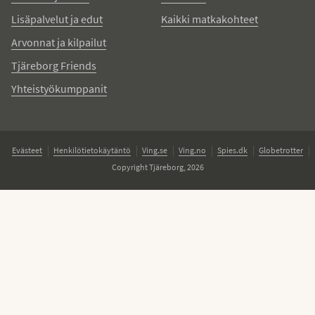
Lisäpalvelut ja edut
Kaikki matkakohteet
Arvonnat ja kilpailut
Tjäreborg Friends
Yhteistyökumppanit
Evästeet
Henkilötietokäytäntö
Ving.se
Ving.no
Spies.dk
Globetrotter
Copyright Tjäreborg, 2026