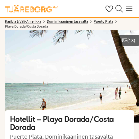
Omat suosikkiho
Haku tjäreborg
Valikko
Karibia & Väli-Amerikka
Dominikaaninen tasavalta
Puerto Plata
Playa Dorada/Costa Dorada
(
18
)
Näytä kuvia
Hotellit –
Playa Dorada/Costa
Dorada
Puerto Plata
,
Dominikaaninen tasavalta