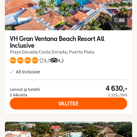
86
VH Gran Ventana Beach Resort All 
Inclusive
Playa Dorada/Costa Dorada, Puerto Plata
3,7
Asiakkaidemme arviot: 3.667/5
Arvostelut Tripadvisorista: 4.2 of 5
4,2
All Inclusive
4 630,-
Lennot ja hotelli
2 Aikuista
2 315,-/hlö
VALITSE