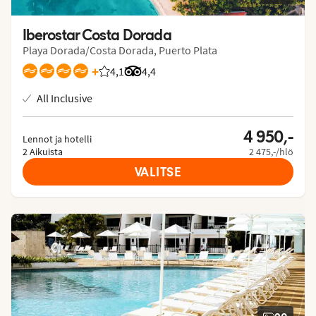
Iberostar Costa Dorada
Playa Dorada/Costa Dorada, Puerto Plata
+
4,1
Asiakkaidemme arviot: 4.1/5
Arvostelut Tripadvisorista: 4.4 of 5
4,4
All Inclusive
4 950,-
Lennot ja hotelli
2 Aikuista
2 475,-/hlö
VALITSE