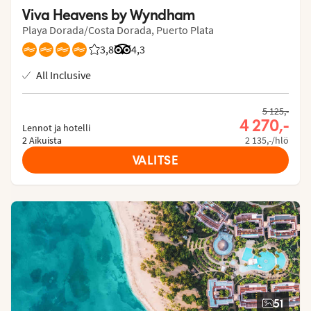
Viva Heavens by Wyndham
Playa Dorada/Costa Dorada, Puerto Plata
3,8
Asiakkaidemme arviot: 3.75/5
Arvostelut Tripadvisorista: 4.3 of 5
4,3
All Inclusive
5 125,-
4 270,-
Lennot ja hotelli
2 Aikuista
2 135,-/hlö
VALITSE
51