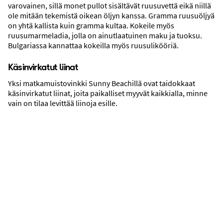
varovainen, sillä monet pullot sisältävät ruusuvettä eikä niillä
ole mitään tekemistä oikean öljyn kanssa. Gramma ruusuöljyä
on yhtä kallista kuin gramma kultaa. Kokeile myös
ruusumarmeladia, jolla on ainutlaatuinen maku ja tuoksu.
Bulgariassa kannattaa kokeilla myös ruusulikööriä.
Rannat
Käsinvirkatut liinat
Yksi matkamuistovinkki Sunny Beachillä ovat taidokkaat
käsinvirkatut liinat, joita paikalliset myyvät kaikkialla, minne
vain on tilaa levittää liinoja esille.
Ruoka, juoma ja yöelämä