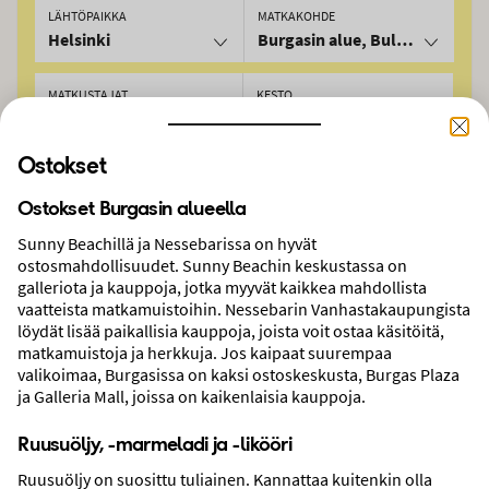
LÄHTÖPAIKKA
MATKAKOHDE
Helsinki
Burgasin alue, Bulgaria
MATKUSTAJAT
KESTO
2 aikuista
Vapaavalintainen
Ostokset
AJANKOHTA
8.9.2026
11.9.2026
Ostokset Burgasin alueella
Sunny Beachillä ja Nessebarissa on hyvät
HAE
ostosmahdollisuudet. Sunny Beachin keskustassa on
galleriota ja kauppoja, jotka myyvät kaikkea mahdollista
vaatteista matkamuistoihin. Nessebarin Vanhastakaupungista
löydät lisää paikallisia kauppoja, joista voit ostaa käsitöitä,
Tietoa – matkat
Burgasin alue
matkamuistoja ja herkkuja. Jos kaipaat suurempaa
valikoimaa, Burgasissa on kaksi ostoskeskusta, Burgas Plaza
ja Galleria Mall, joissa on kaikenlaisia kauppoja.
Ruusuöljy, -marmeladi ja -likööri
Ruusuöljy on suosittu tuliainen. Kannattaa kuitenkin olla