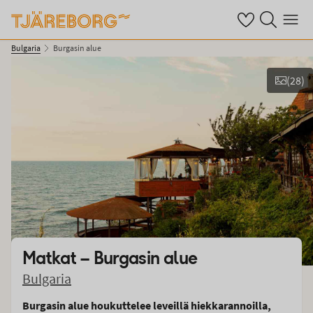
Omat suosikkiho
Haku tjäreborg
Valikko
Bulgaria
Burgasin alue
(
28
)
Näytä kuvia
Matkat –
Burgasin alue
Bulgaria
Burgasin alue houkuttelee leveillä hiekkarannoilla,