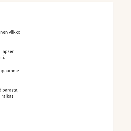
inen viikko
n lapsen
ti.
 nappaamme
ä parasta,
a raikas