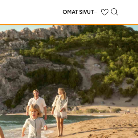
Omat suosikkihote
Haku tjäreborg.f
OMAT SIVUT