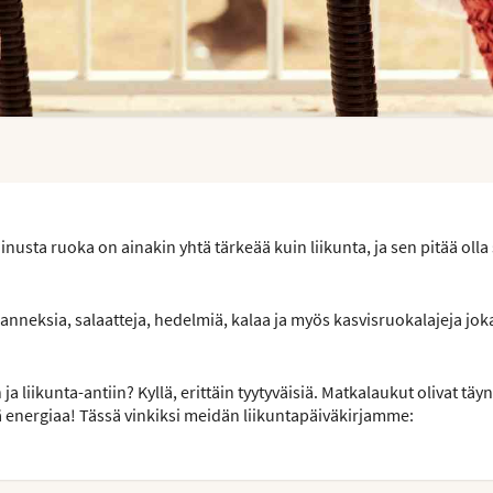
nusta ruoka on ainakin yhtä tärkeää kuin liikunta, ja sen pitää olla
anneksia, salaatteja, hedelmiä, kalaa ja myös kasvisruokalajeja jok
 liikunta-antiin? Kyllä, erittäin tyytyväisiä. Matkalaukut olivat täyn
ä energiaa! Tässä vinkiksi meidän liikuntapäiväkirjamme: