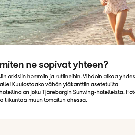
 miten ne sopivat yhteen?
in arkisiin hommiin ja rutiineihin. Vihdoin aikaa yhde
alle! Kuulostaako vähän yläkanttiin asetetuilta
otellina on joku Tjäreborgin Sunwing-hotelleista. Hot
taa liikuntaa muun lomailun ohessa.