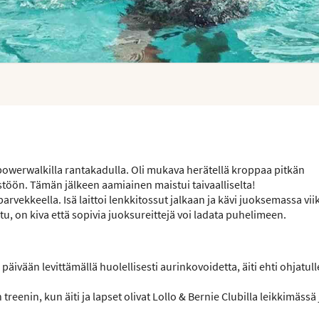
werwalkilla rantakadulla. Oli mukava herätellä kroppaa pitkän
töön. Tämän jälkeen aamiainen maistui taivaalliselta!
arvekkeella. Isä laittoi lenkkitossut jalkaan ja kävi juoksemassa vi
u, on kiva että sopivia juoksureittejä voi ladata puhelimeen.
ivään levittämällä huolellisesti aurinkovoidetta, äiti ehti ohjatull
eenin, kun äiti ja lapset olivat Lollo & Bernie Clubilla leikkimässä 