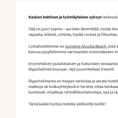
Kesken hektisen ja työntäyteisen syksyn
laskeudu
Sää on juuri sopiva – aurinko lämmittää, mutta il
vapaata, leikkiä, uimista, hyvää ruokaa ja liikuntaa.
Lomahotellimme on
Sunwing Alcudia Beach
, joka
kanssa pysyttelemme varmaankin enimmäkseen hotelli
Ensimmäisen pulahduksen ja liukumäen testaamise
älypuhelimet kouraan. Nyt suunnitellaan treenit!
Älypuhelimesta on helppo tarkistaa ja varata hotell
matkoja tai kulkuyhteyksiä ei tarvitse ottaa lainkaa
kuntosali, ohjattuja ryhmäliikuntatunteja, spa ja l
Tämä kaikki tuntuu todella ylelliseltä meille!