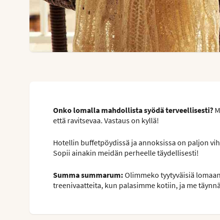
Onko lomalla mahdollista syödä terveellisesti?
Mi
että ravitsevaa. Vastaus on kyllä!
Hotellin buffetpöydissä ja annoksissa on paljon vih
Sopii ainakin meidän perheelle täydellisesti!
Summa summarum:
Olimmeko tyytyväisiä lomaan ja
treenivaatteita, kun palasimme kotiin, ja me täynn