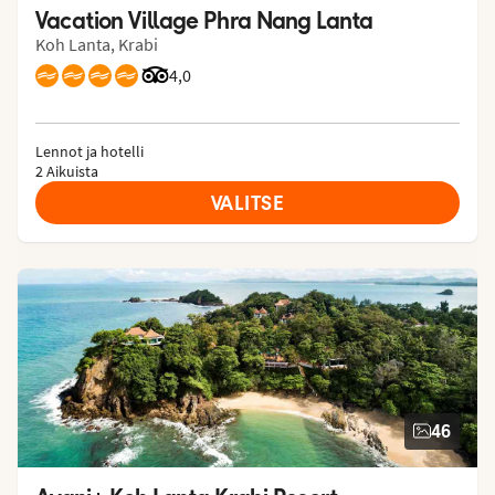
Vacation Village Phra Nang Lanta
Koh Lanta, Krabi
Arvostelut Tripadvisorista: 4 of 5
4,0
Lennot ja hotelli
2 Aikuista
VALITSE
46