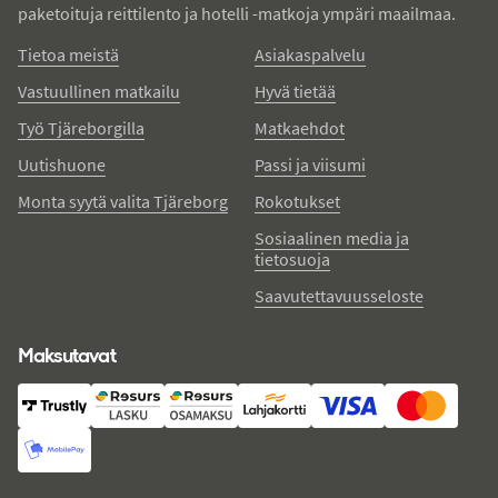
paketoituja reittilento ja hotelli -matkoja ympäri maailmaa.
Tietoa meistä
Asiakaspalvelu
Vastuullinen matkailu
Hyvä tietää
Työ Tjäreborgilla
Matkaehdot
Uutishuone
Passi ja viisumi
Monta syytä valita Tjäreborg
Rokotukset
Sosiaalinen media ja
tietosuoja
Saavutettavuusseloste
Maksutavat