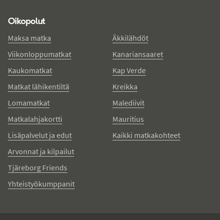
Oikopolut
Maksa matka
Äkkilähdöt
Viikonloppumatkat
Kanariansaaret
Kaukomatkat
Kap Verde
Matkat lähikentiltä
Kreikka
Lomamatkat
Malediivit
Matkalahjakortti
Mauritius
Lisäpalvelut ja edut
Kaikki matkakohteet
Arvonnat ja kilpailut
Tjäreborg Friends
Yhteistyökumppanit