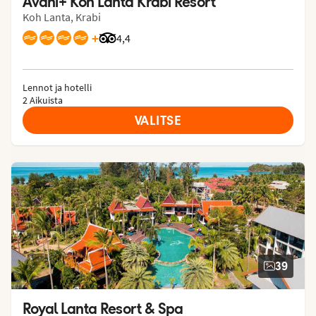
Avani+ Koh Lanta Krabi Resort
Koh Lanta, Krabi
+
Arvostelut Tripadvisorista: 4.4 of 5
4,4
Lennot ja hotelli
2 Aikuista
VALITSE
39
Royal Lanta Resort & Spa