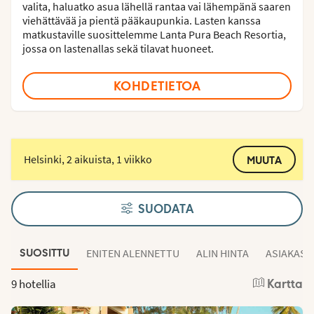
valita, haluatko asua lähellä rantaa vai lähempänä saaren
viehättävää ja pientä pääkaupunkia. Lasten kanssa
matkustaville suosittelemme Lanta Pura Beach Resortia,
jossa on lastenallas sekä tilavat huoneet.
KOHDETIETOA
Helsinki, 2 aikuista, 1 viikko
MUUTA
SUODATA
ENITEN ALENNETTU
ALIN HINTA
ASIAKAS
SUOSITTU
9 hotellia
Kartta