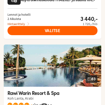
Lennot ja hotelli
3 440,-
2 Aikuista
Hintaerittely
1 720,-/hlö
VALITSE
83
Rawi Warin Resort & Spa
Koh Lanta, Krabi