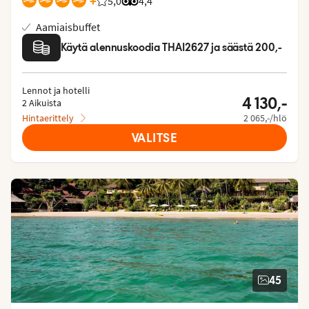
+
5,0
Asiakkaidemme arviot: 5/5
Arvostelut Tripadvisorista: 4.4 of 5
4,4
Aamiaisbuffet
Käytä alennuskoodia THAI2627 ja säästä 200,-
Lennot ja hotelli
4 130,-
2 Aikuista
Hintaerittely
2 065,-/hlö
VALITSE
45