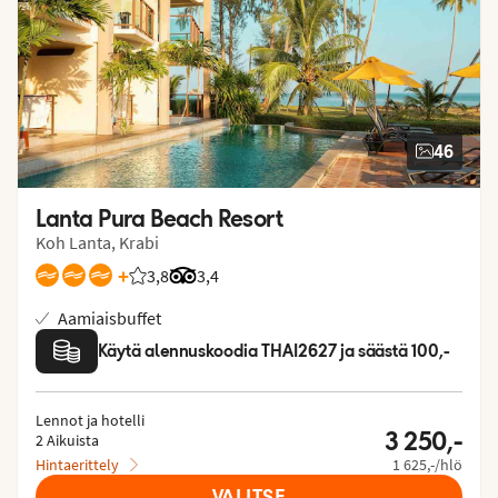
46
Lanta Pura Beach Resort
Koh Lanta, Krabi
+
3,8
Asiakkaidemme arviot: 3.833/5
Arvostelut Tripadvisorista: 3.4 of 5
3,4
Aamiaisbuffet
Käytä alennuskoodia THAI2627 ja säästä 100,-
Lennot ja hotelli
3 250,-
2 Aikuista
Hintaerittely
1 625,-/hlö
VALITSE