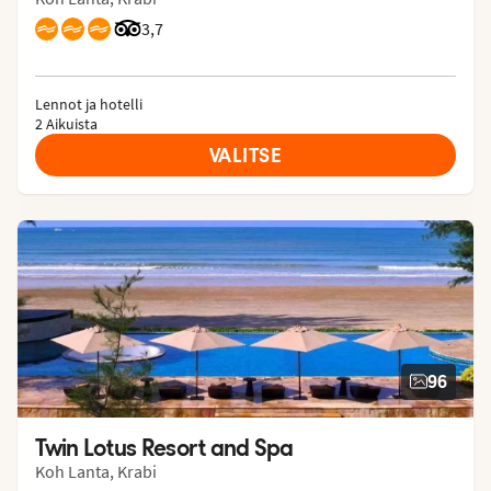
Arvostelut Tripadvisorista: 3.7 of 5
3,7
Lennot ja hotelli
2 Aikuista
VALITSE
96
Twin Lotus Resort and Spa
Koh Lanta, Krabi