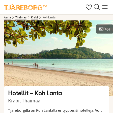
Omat suosikkiho
Haku tjäreborg
Valikko
Aasia
Thaimaa
Krabi
Koh Lanta
(
45
)
Näytä kuvia
Hotellit –
Koh Lanta
Krabi
,
Thaimaa
Tjäreborgilla on Koh Lantalla erityyppisiä hotelleja. Voit