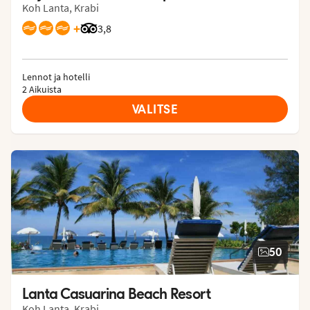
Koh Lanta, Krabi
+
Arvostelut Tripadvisorista: 3.8 of 5
3,8
Lennot ja hotelli
2 Aikuista
VALITSE
50
Lanta Casuarina Beach Resort
Koh Lanta, Krabi