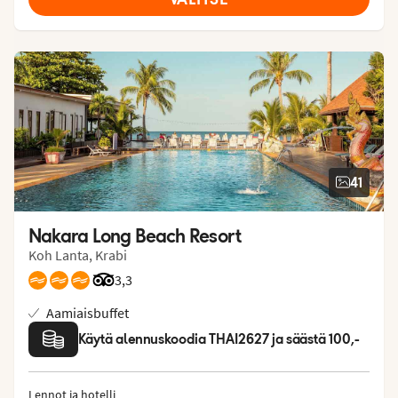
41
Nakara Long Beach Resort
Koh Lanta, Krabi
Arvostelut Tripadvisorista: 3.3 of 5
3,3
Aamiaisbuffet
Käytä alennuskoodia THAI2627 ja säästä 100,-
Lennot ja hotelli