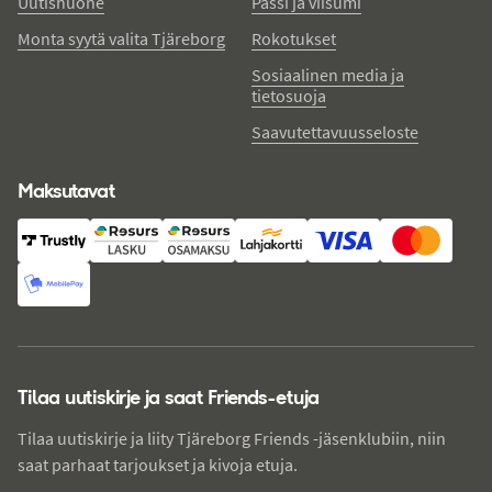
Uutishuone
Passi ja viisumi
Monta syytä valita Tjäreborg
Rokotukset
Sosiaalinen media ja
tietosuoja
Saavutettavuusseloste
Maksutavat
Tilaa uutiskirje ja saat Friends-etuja
Tilaa uutiskirje ja liity Tjäreborg Friends -jäsenklubiin, niin
saat parhaat tarjoukset ja kivoja etuja.