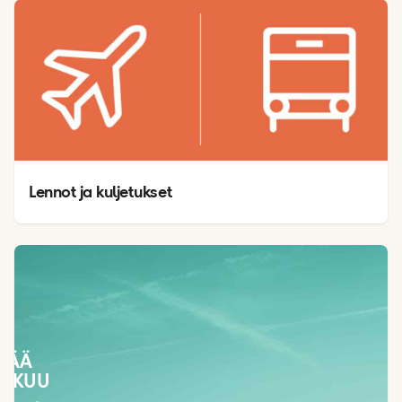
Lennot ja kuljetukset
SÄÄ
LOKUU