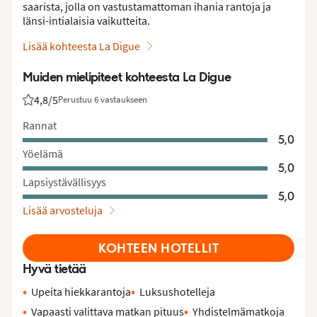
saarista, jolla on vastustamattoman ihania rantoja ja
länsi-intialaisia vaikutteita.
Lisää kohteesta La Digue
Muiden mielipiteet kohteesta La Digue
4,8
/5
Perustuu 6 vastaukseen
Asiakkaidemme arviot: 4.8/5
Rannat
5,0
Yöelämä
5,0
Lapsiystävällisyys
5,0
Lisää arvosteluja
KOHTEEN HOTELLIT
Hyvä tietää
Upeita hiekkarantoja
Luksushotelleja
Vapaasti valittava matkan pituus
Yhdistelmämatkoja