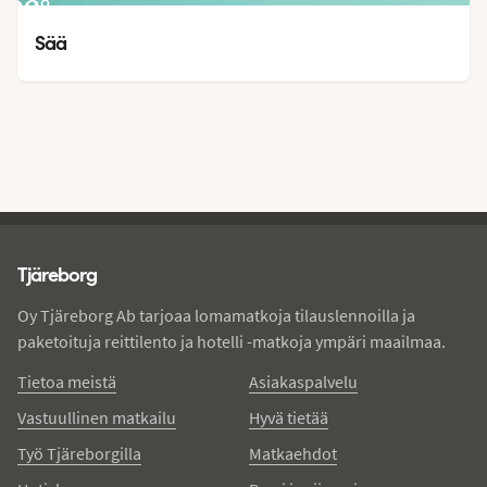
26
°
25
°
Sää
Tjareborg - alatunniste
Tjäreborg
Oy Tjäreborg Ab tarjoaa lomamatkoja tilauslennoilla ja
paketoituja reittilento ja hotelli -matkoja ympäri maailmaa.
Tietoa meistä
Asiakaspalvelu
Vastuullinen matkailu
Hyvä tietää
Työ Tjäreborgilla
Matkaehdot