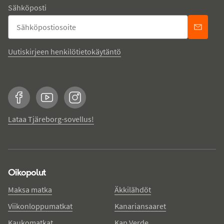
Sähköposti
Uutiskirjeen henkilötietokäytäntö
Facebook
YouTube
Instagram
Lataa Tjäreborg-sovellus!
Oikopolut
Maksa matka
Äkkilähdöt
Viikonloppumatkat
Kanariansaaret
Kaukomatkat
Kap Verde