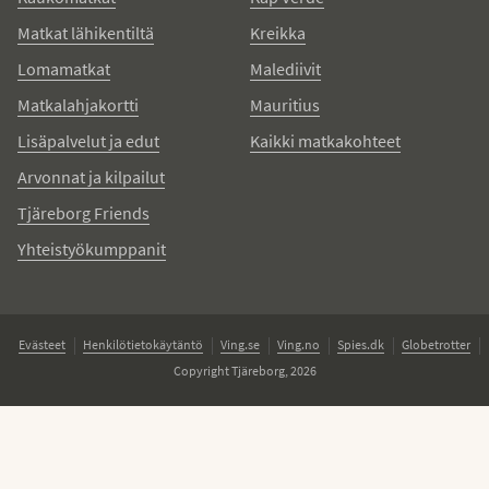
Matkat lähikentiltä
Kreikka
Lomamatkat
Malediivit
Matkalahjakortti
Mauritius
Lisäpalvelut ja edut
Kaikki matkakohteet
Arvonnat ja kilpailut
Tjäreborg Friends
Yhteistyökumppanit
Evästeet
Henkilötietokäytäntö
Ving.se
Ving.no
Spies.dk
Globetrotter
Copyright Tjäreborg, 2026