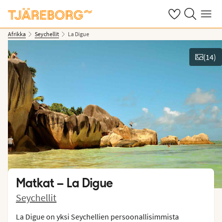
Omat suosikkiho
Haku tjäreborg
Valikko
Afrikka
Seychellit
La Digue
(
14
)
Näytä kuvia
Matkat –
La Digue
Seychellit
La Digue on yksi Seychellien persoonallisimmista