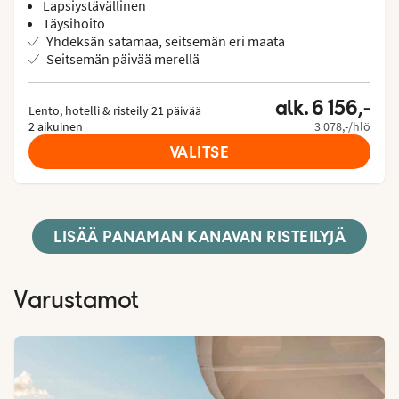
Lapsiystävällinen
Täysihoito
Yhdeksän satamaa, seitsemän eri maata
Seitsemän päivää merellä
alk. 6 156,-
Lento, hotelli & risteily 21 päivää

2 aikuinen
3 078,-/hlö
VALITSE
LISÄÄ PANAMAN KANAVAN RISTEILYJÄ
Varustamot