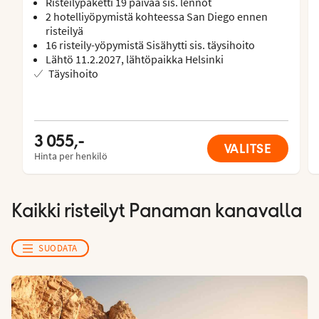
Risteilypaketti 19 päivää sis. lennot
2 hotelliyöpymistä kohteessa San Diego ennen
risteilyä
16 risteily-yöpymistä Sisähytti sis. täysihoito
Lähtö 11.2.2027, lähtöpaikka Helsinki
Täysihoito
3 055,-
VALITSE
Hinta per henkilö
Kaikki risteilyt Panaman kanavalla
SUODATA