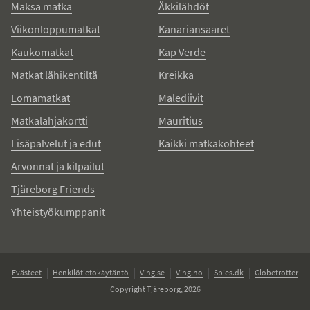
Maksa matka
Äkkilähdöt
Viikonloppumatkat
Kanariansaaret
Kaukomatkat
Kap Verde
Matkat lähikentiltä
Kreikka
Lomamatkat
Malediivit
Matkalahjakortti
Mauritius
Lisäpalvelut ja edut
Kaikki matkakohteet
Arvonnat ja kilpailut
Tjäreborg Friends
Yhteistyökumppanit
Evästeet
Henkilötietokäytäntö
Ving.se
Ving.no
Spies.dk
Globetrotter
Copyright Tjäreborg, 2026