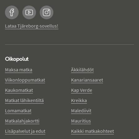
Facebook
YouTube
Instagram
Lataa Tjäreborg-sovellus!
Oikopolut
Maksa matka
Äkkilähdöt
Viikonloppumatkat
Kanariansaaret
Kaukomatkat
Kap Verde
Matkat lähikentiltä
Kreikka
Lomamatkat
Malediivit
Matkalahjakortti
Mauritius
Lisäpalvelut ja edut
Kaikki matkakohteet