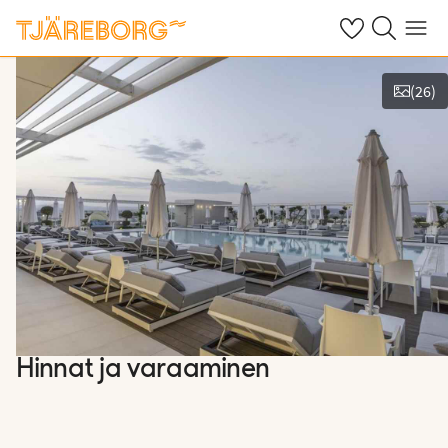
Omat suosikkiho
Haku tjäreborg
Valikko
(
26
)
Näytä kuvia
Hinnat ja varaaminen