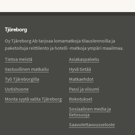
Tjareborg - alatunniste
Tjäreborg
Oy Tjäreborg Ab tarjoaa lomamatkoja tilauslennoilla ja
paketoituja reittilento ja hotelli -matkoja ympäri maailmaa.
Tietoa meistä
Asiakaspalvelu
Vastuullinen matkailu
Hyvä tietää
Työ Tjäreborgilla
Matkaehdot
Uutishuone
Passi ja viisumi
Monta syytä valita Tjäreborg
Rokotukset
Sosiaalinen media ja
tietosuoja
Saavutettavuusseloste