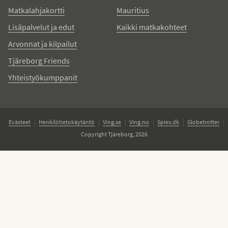
Matkalahjakortti
Mauritius
Lisäpalvelut ja edut
Kaikki matkakohteet
Arvonnat ja kilpailut
Tjäreborg Friends
Yhteistyökumppanit
Evästeet
Henkilötietokäytäntö
Ving.se
Ving.no
Spies.dk
Globetrotter
Copyright Tjäreborg, 2026