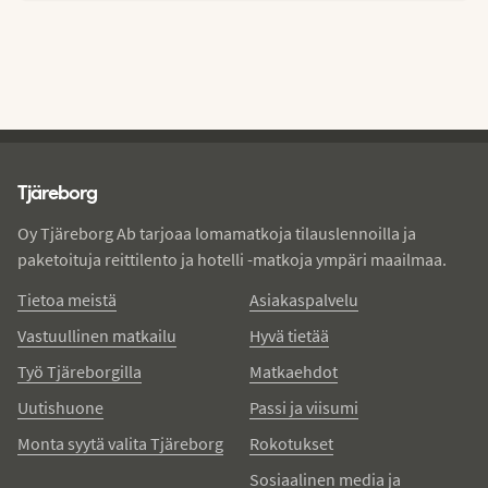
Tjareborg - alatunniste
Tjäreborg
Oy Tjäreborg Ab tarjoaa lomamatkoja tilauslennoilla ja
paketoituja reittilento ja hotelli -matkoja ympäri maailmaa.
Tietoa meistä
Asiakaspalvelu
Vastuullinen matkailu
Hyvä tietää
Työ Tjäreborgilla
Matkaehdot
Uutishuone
Passi ja viisumi
Monta syytä valita Tjäreborg
Rokotukset
Sosiaalinen media ja