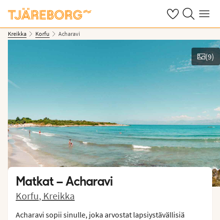
Omat suosikkiho
Haku tjäreborg
Valikko
Kreikka
Korfu
Acharavi
(
9
)
Näytä kuvia
Matkat –
Acharavi
Korfu
,
Kreikka
Acharavi sopii sinulle, joka arvostat lapsiystävällisiä