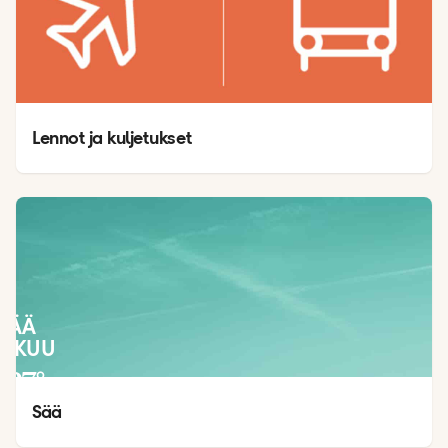
Lennot ja kuljetukset
SÄÄ
LOKUU
27
°
23
°
Sää