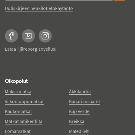
Uutiskirjeen henkilötietokäytäntö
Facebook
YouTube
Instagram
Lataa Tjäreborg-sovellus!
Oikopolut
Maksa matka
Äkkilähdöt
Viikonloppumatkat
Kanariansaaret
Kaukomatkat
Kap Verde
Matkat lähikentiltä
Kreikka
Lomamatkat
Malediivit