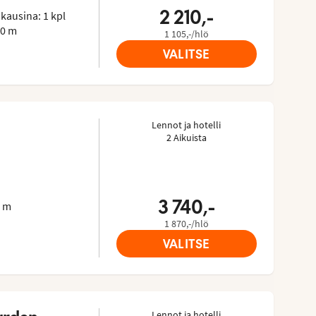
2 210,-
kausina: 1 kpl
00 m
1 105,-/hlö
VALITSE
Lennot ja hotelli
2 Aikuista
visorista: 4.7 of 5
3 740,-
0 m
1 870,-/hlö
VALITSE
Lennot ja hotelli