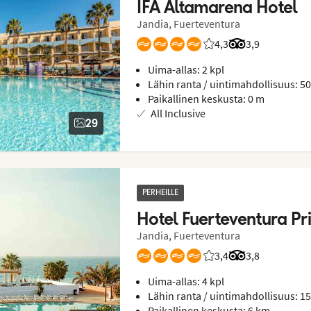
IFA Altamarena Hotel
Jandia, Fuerteventura
4,3
Asiakkaidemme arvio
Arvostelut Trip
3,9
Uima-allas: 2 kpl
Lähin ranta / uintimahdollisuus: 5
Paikallinen keskusta: 0 m
All Inclusive
29
PERHEILLE
Hotel Fuerteventura Pr
Jandia, Fuerteventura
3,4
Asiakkaidemme arvio
Arvostelut Trip
3,8
Uima-allas: 4 kpl
Lähin ranta / uintimahdollisuus: 1
Paikallinen keskusta: 6 km