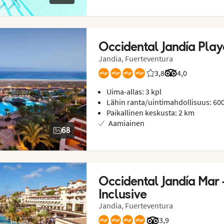
Occidental Jandía Pla
Jandia, Fuerteventura
3,8
Asiakkaidemme arvio
Arvostelut Trip
4,0
Uima-allas: 3 kpl
Lähin ranta/uintimahdollisuus: 60
Paikallinen keskusta: 2 km
Aamiainen
68
Occidental Jandía Mar –
Inclusive
Jandia, Fuerteventura
Arvostelut Tripadvis
3,9