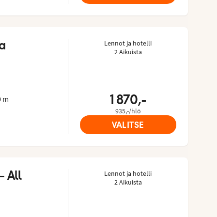
ya
Lennot ja hotelli
2 Aikuista
t: 3.8/5
advisorista: 4 of 5
1 870,-
0 m
935,-/hlö
VALITSE
 All 
Lennot ja hotelli
2 Aikuista
orista: 3.9 of 5