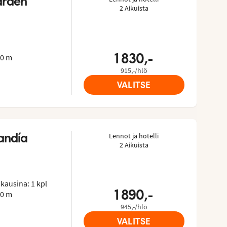
arden
2 Aikuista
3.4/5
sorista: 3.5 of 5
1 830,-
00 m
915,-/hlö
VALITSE
andía
Lennot ja hotelli
2 Aikuista
ta: 3.1 of 5
kausina: 1 kpl
1 890,-
00 m
945,-/hlö
VALITSE