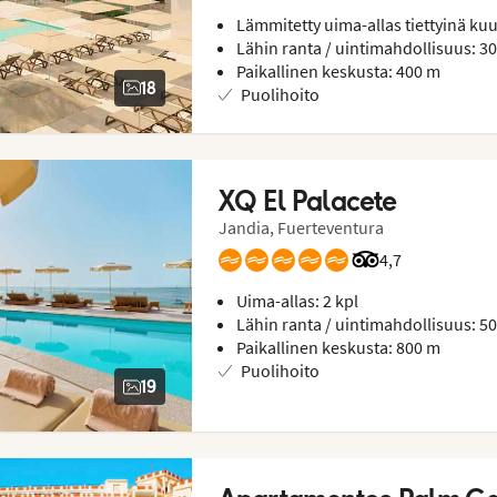
Lämmitetty uima-allas tiettyinä kuu
Lähin ranta / uintimahdollisuus: 3
Paikallinen keskusta: 400 m
18
Puolihoito
XQ El Palacete
Jandia, Fuerteventura
Arvostelut Tripad
4,7
Uima-allas: 2 kpl
Lähin ranta / uintimahdollisuus: 5
Paikallinen keskusta: 800 m
Puolihoito
19