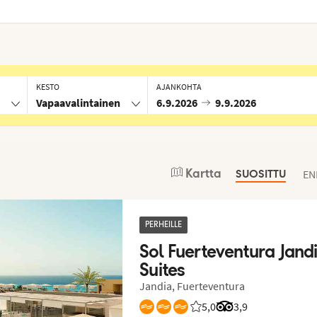
KESTO
AJANKOHTA
Vapaavalintainen
6.9.2026
9.9.2026
Kartta
EN
SUOSITTU
PERHEILLE
Sol Fuerteventura Jandia
Suites
Jandia, Fuerteventura
5,0
Asiakkaidemme arviot: 
Arvostelut Tripadvi
3,9