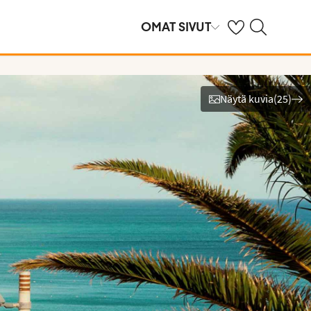
Omat suosikkihote
Haku tjäreborg.f
OMAT SIVUT
Näytä kuvia
(
25
)