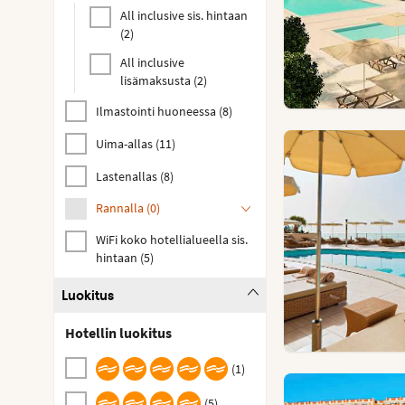
All inclusive sis. hintaan
(
2
)
All inclusive
lisämaksusta
(
2
)
Ilmastointi huoneessa
(
8
)
Uima-allas
(
11
)
Lastenallas
(
8
)
Rannalla
(
0
)
WiFi koko hotellialueella sis.
hintaan
(
5
)
Luokitus
Hotellin luokitus
(
1
)
(
5
)