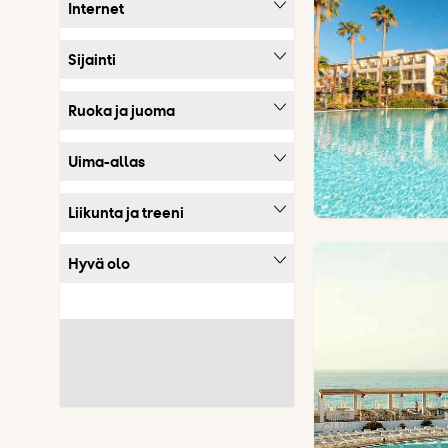
Internet
Sijainti
Ruoka ja juoma
Uima-allas
Liikunta ja treeni
Hyvä olo