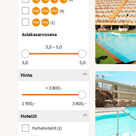
(
4
)
(
1
)
Asiakasarvosana
3,0 – 5,0
3,0
5,0
Hinta
< 3 800,-
1 900,-
3 800,-
Hotellit
Perhehotellit
(
2
)