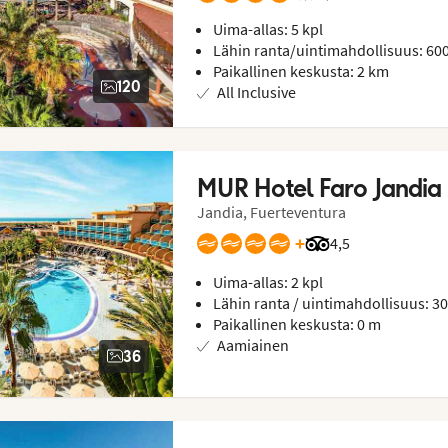
Uima-allas: 5 kpl
Lähin ranta/uintimahdollisuus: 60
Paikallinen keskusta: 2 km
120
All Inclusive
MUR Hotel Faro Jandia
Jandia, Fuerteventura
+
Arvostelut Tripadvi
4,5
Uima-allas: 2 kpl
Lähin ranta / uintimahdollisuus: 3
Paikallinen keskusta: 0 m
Aamiainen
36