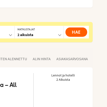
MATKUSTAJAT
HAE
2 aikuista
ITEN ALENNETTU
ALIN HINTA
ASIAKASARVOSANA
Lennot ja hotelli
2 Aikuista
 – All 
5/5
sorista: 3.9 of 5