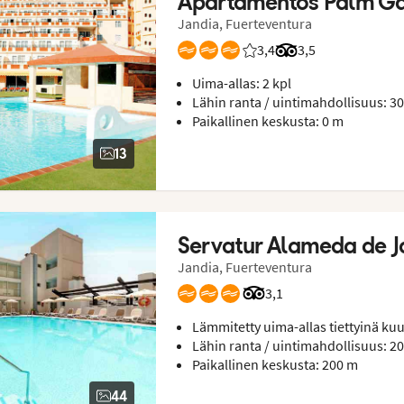
Apartamentos Palm G
Jandia, Fuerteventura
3,4
Asiakkaidemme arviot: 
Arvostelut Tripadvi
3,5
Uima-allas: 2 kpl
Lähin ranta / uintimahdollisuus: 3
Paikallinen keskusta: 0 m
13
Servatur Alameda de J
Jandia, Fuerteventura
Arvostelut Tripadvisoris
3,1
Lämmitetty uima-allas tiettyinä kuu
Lähin ranta / uintimahdollisuus: 2
Paikallinen keskusta: 200 m
44