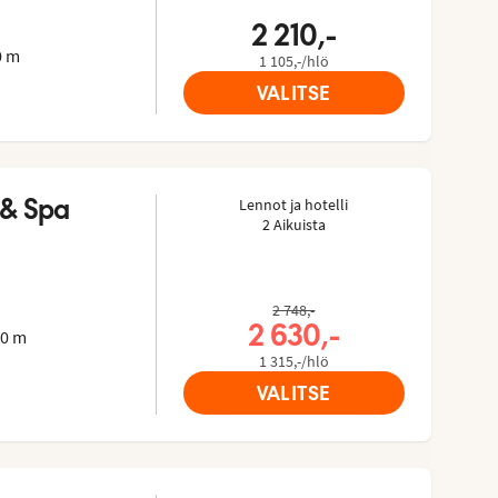
2 210,-
0 m
1 105,-/hlö
VALITSE
 & Spa
Lennot ja hotelli
2 Aikuista
sorista: 4.5 of 5
2 748,-
2 630,-
00 m
1 315,-/hlö
VALITSE