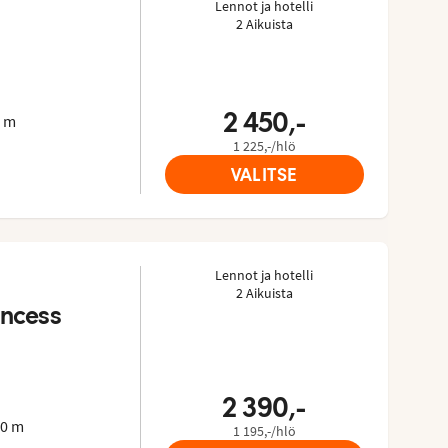
Lennot ja hotelli
2 Aikuista
t: 4.333/5
advisorista: 3.9 of 5
2 450,-
0 m
1 225,-/hlö
VALITSE
Lennot ja hotelli
2 Aikuista
incess
t: 3.375/5
advisorista: 3.8 of 5
2 390,-
50 m
1 195,-/hlö