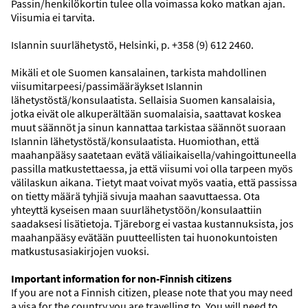
Passin/henkilökortin tulee olla voimassa koko matkan ajan.
Viisumia ei tarvita.
LENNOT + HOTELLI
KAUPUNKI
RISTEILYT
LENNOT
Islannin suurlähetystö, Helsinki, p. +358 (9) 612 2460.
LÄHTÖPAIKKA
Mikäli et ole Suomen kansalainen, tarkista mahdollinen
Helsinki
viisumitarpeesi/passimääräykset Islannin
lähetystöstä/konsulaatista. Sellaisia Suomen kansalaisia,
jotka eivät ole alkuperältään suomalaisia, saattavat koskea
MATKAKOHDE
MATKUSTAJAT
muut säännöt ja sinun kannattaa tarkistaa säännöt suoraan
Reykjavik, Islanti
2 aikuista
Islannin lähetystöstä/konsulaatista. Huomiothan, että
maahanpääsy saatetaan evätä väliaikaisella/vahingoittuneella
AJANKOHTA
passilla matkustettaessa, ja että viisumi voi olla tarpeen myös
7.9.2026
10.9.2026
välilaskun aikana. Tietyt maat voivat myös vaatia, että passissa
on tietty määrä tyhjiä sivuja maahan saavuttaessa. Ota
yhteyttä kyseisen maan suurlähetystöön/konsulaattiin
HAE
saadaksesi lisätietoja. Tjäreborg ei vastaa kustannuksista, jos
maahanpääsy evätään puutteellisten tai huonokuntoisten
matkustusasiakirjojen vuoksi.
Tietoa – matkat
Important information for non-Finnish citizens
If you are not a Finnish citizen, please note that you may need
a visa for the country you are travelling to. You will need to