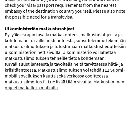
check your visa/passport requirements from the nearest
embassy of the destination country yourself. Please also note
the possible need for a transit visa.
Ulkoministeriön matkustusohjeet
Pysyäksesi ajan tasalla matkakohteesi matkustusohjeista ja
SÄÄ
kohdemaan turvallisuustilanteesta, suosittelemme tekemään
SLANTI
matkustusilmoituksen ja tutustumaan matkustustiedotteisiin
ulkoministeriön nettisivuilla. Ulkoministeriö voi lähettää
matkustusilmoituksen tehneille tietoa kohdemaan
Sää
turvallisuustilanteesta ja tavoitella heitä tarvittaessa hätä- ja
kriisitilanteessa. Matkustusilmoituksen voi tehdä 112 Suomi -
mobiilisovelluksen kautta sekä verkossa osoitteessa
matkustusilmoitus.fi. Lue lisää UM:n sivuilta:
Matkustaminen,
ohjeet matkalle ja matkalla
.