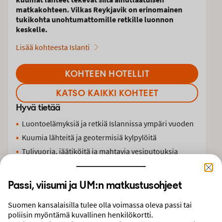
matkakohteen. Vilkas Reykjavik on erinomainen
tukikohta unohtumattomille retkille luonnon
keskelle.
Lisää kohteesta Islanti
KOHTEEN HOTELLIT
KATSO KAIKKI KOHTEET
Hyvä tietää
Luontoelämyksiä ja retkiä Islannissa ympäri vuoden
Kuumia lähteitä ja geotermisiä kylpylöitä
Tulivuoria, jäätiköitä ja mahtavia vesiputouksia
Viikonloppu Reykjavikissa
Golden Circle eli Kultainen kierros ja tunnetuimmat
Passi, viisumi ja UM:n matkustusohjeet
nähtävyydet
Suomen kansalaisilla tulee olla voimassa oleva passi tai
poliisin myöntämä kuvallinen henkilökortti.