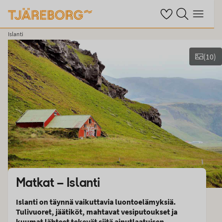
Omat suosikkihotel
Haku tjäreborg.fi
Valikko
Islanti
(
10
)
Näytä kuvia
Matkat –
Islanti
Islanti on täynnä vaikuttavia luontoelämyksiä.
Tulivuoret, jäätiköt, mahtavat vesiputoukset ja
kuumat lähteet tekevät siitä ainutlaatuisen