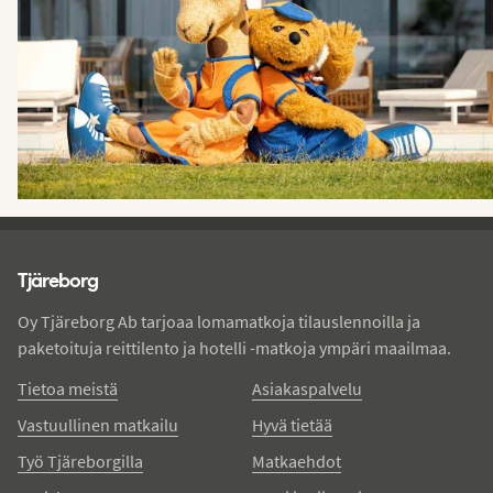
Tjareborg - alatunniste
Tjäreborg
Oy Tjäreborg Ab tarjoaa lomamatkoja tilauslennoilla ja
paketoituja reittilento ja hotelli -matkoja ympäri maailmaa.
Tietoa meistä
Asiakaspalvelu
Vastuullinen matkailu
Hyvä tietää
Työ Tjäreborgilla
Matkaehdot