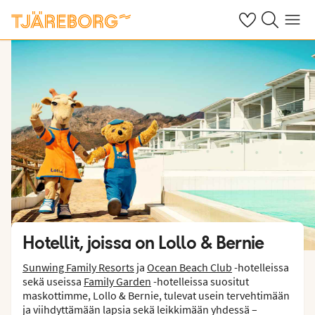
Omat suosikkiho
Haku tjäreborg
Valikko
Hotellit, joissa on Lollo & Bernie
Sunwing Family Resorts
ja
Ocean Beach Club
-hotelleissa
sekä useissa
Family Garden
-hotelleissa suositut
maskottimme, Lollo & Bernie, tulevat usein tervehtimään
ja viihdyttämään lapsia sekä leikkimään yhdessä –