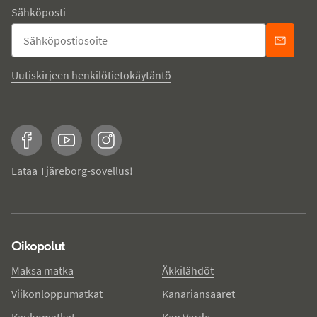
Sähköposti
Uutiskirjeen henkilötietokäytäntö
Facebook
YouTube
Instagram
Lataa Tjäreborg-sovellus!
Oikopolut
Maksa matka
Äkkilähdöt
Viikonloppumatkat
Kanariansaaret
Kaukomatkat
Kap Verde