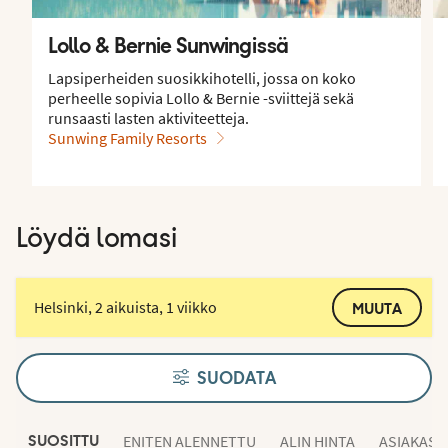
Lollo & Bernie Sunwingissä
Lapsiperheiden suosikkihotelli, jossa on koko
perheelle sopivia Lollo & Bernie -sviittejä sekä
runsaasti lasten aktiviteetteja.
Sunwing Family Resorts
Löydä lomasi
Helsinki, 2 aikuista, 1 viikko
MUUTA
SUODATA
ENITEN ALENNETTU
ALIN HINTA
ASIAKAS
SUOSITTU