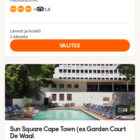
+
Arvostelut Tripadvisorista: 3.8 of 5
3,8
Lennot ja hotelli
2 Aikuista
VALITSE
14
Sun Square Cape Town (ex Garden Court 
De Waal