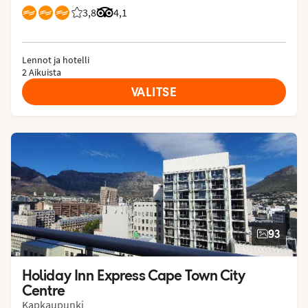
3,8
Asiakkaidemme arviot: 3.8/5
Arvostelut Tripadvisorista: 4.1 of 5
4,1
Lennot ja hotelli
2 Aikuista
VALITSE
93
Holiday Inn Express Cape Town City 
Centre
Kapkaupunki