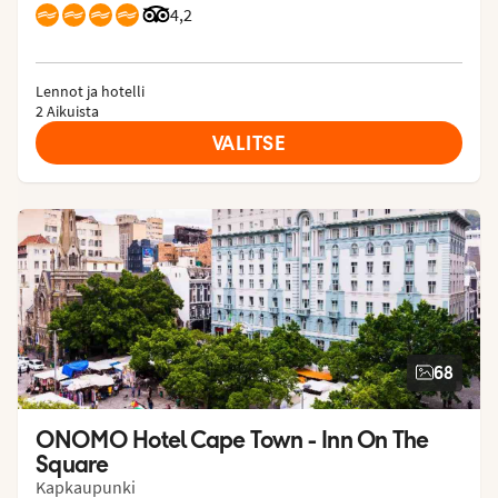
Arvostelut Tripadvisorista: 4.2 of 5
4,2
Lennot ja hotelli
2 Aikuista
VALITSE
68
ONOMO Hotel Cape Town - Inn On The 
Square
Kapkaupunki