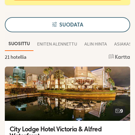
SUODATA
ENITEN ALENNETTU
ALIN HINTA
ASIAKAS
SUOSITTU
21 hotellia
Kartta
9
City Lodge Hotel Victoria & Alfred 