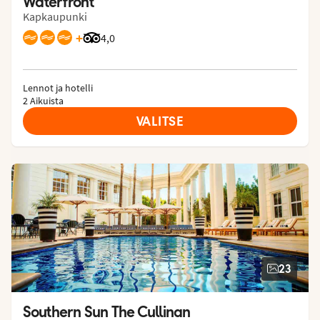
Waterfront
Kapkaupunki
+
Arvostelut Tripadvisorista: 4 of 5
4,0
Lennot ja hotelli
2 Aikuista
VALITSE
23
Southern Sun The Cullinan