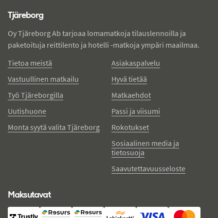
Tjäreborg
Oy Tjäreborg Ab tarjoaa lomamatkoja tilauslennoilla ja
paketoituja reittilento ja hotelli -matkoja ympäri maailmaa.
Tietoa meistä
Asiakaspalvelu
Vastuullinen matkailu
Hyvä tietää
Työ Tjäreborgilla
Matkaehdot
Uutishuone
Passi ja viisumi
Monta syytä valita Tjäreborg
Rokotukset
Sosiaalinen media ja
tietosuoja
Saavutettavuusseloste
Maksutavat