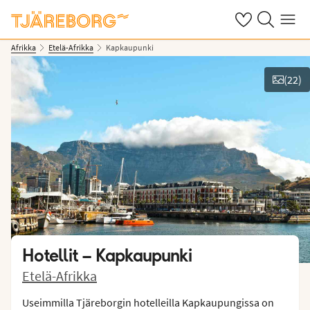
Omat suosikkiho
Haku tjäreborg
Valikko
Afrikka
Etelä-Afrikka
Kapkaupunki
(
22
)
Näytä kuvia
Hotellit –
Kapkaupunki
Etelä-Afrikka
Useimmilla Tjäreborgin hotelleilla Kapkaupungissa on