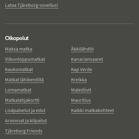
Lataa Tjäreborg-sovellus!
Oikopolut
Maksa matka
Äkkilähdöt
Viikonloppumatkat
Kanariansaaret
Kaukomatkat
Kap Verde
Matkat lähikentiltä
Kreikka
Lomamatkat
Malediivit
Matkalahjakortti
Mauritius
Lisäpalvelut ja edut
Kaikki matkakohteet
Arvonnat ja kilpailut
Tjäreborg Friends