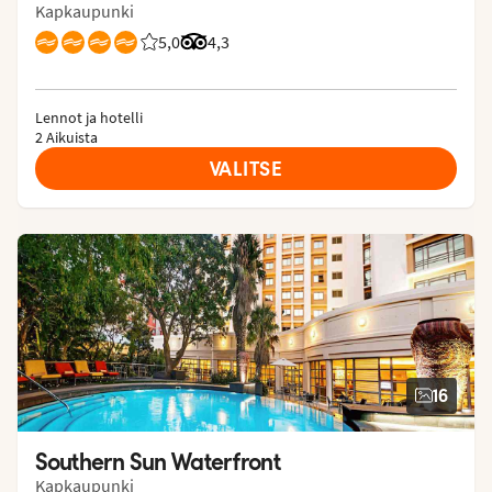
Kapkaupunki
5,0
Asiakkaidemme arviot: 5/5
Arvostelut Tripadvisorista: 4.3 of 5
4,3
Lennot ja hotelli
2 Aikuista
VALITSE
16
Southern Sun Waterfront
Kapkaupunki