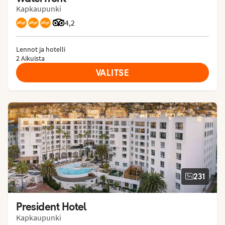
Kapkaupunki
Arvostelut Tripadvisorista: 4.2 of 5
4,2
Lennot ja hotelli
2 Aikuista
VALITSE
231
President Hotel
Kapkaupunki