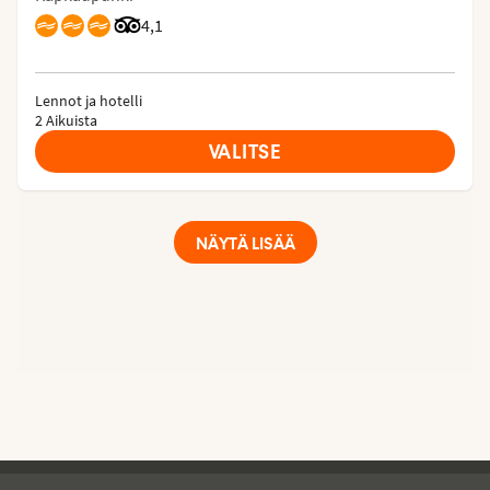
Arvostelut Tripadvisorista: 4.1 of 5
4,1
Lennot ja hotelli
2 Aikuista
VALITSE
NÄYTÄ LISÄÄ
Tjareborg - alatunniste