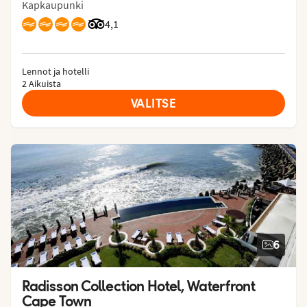
Kapkaupunki
Arvostelut Tripadvisorista: 4.1 of 5
4,1
Lennot ja hotelli
2 Aikuista
VALITSE
6
Radisson Collection Hotel, Waterfront 
Cape Town