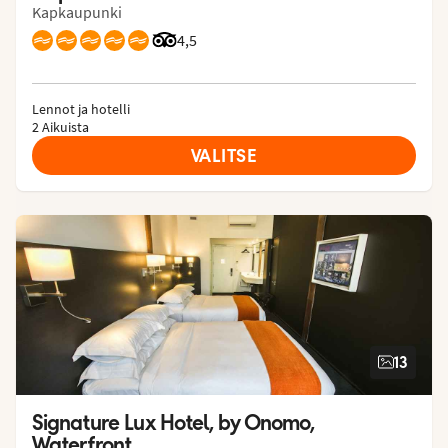
Kapkaupunki
Arvostelut Tripadvisorista: 4.5 of 5
4,5
Lennot ja hotelli
2 Aikuista
VALITSE
13
Signature Lux Hotel, by Onomo, 
Waterfront