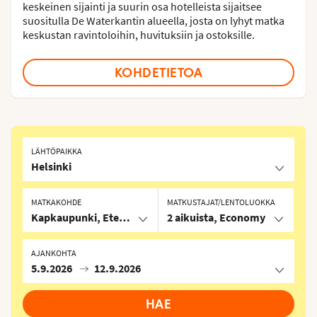
keskeinen sijainti ja suurin osa hotelleista sijaitsee
suositulla De Waterkantin alueella, josta on lyhyt matka
keskustan ravintoloihin, huvituksiin ja ostoksille.
KOHDETIETOA
LÄHTÖPAIKKA
Helsinki
MATKAKOHDE
MATKUSTAJAT/LENTOLUOKKA
Kapkaupunki, Etelä-Afrikka
2 aikuista, Economy
AJANKOHTA
5.9.2026
12.9.2026
HAE