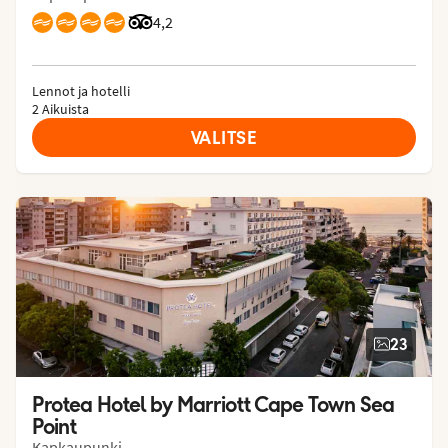
Arvostelut Tripadvisorista: 4.2 of 5
4,2
Lennot ja hotelli
2 Aikuista
VALITSE
23
Protea Hotel by Marriott Cape Town Sea 
Point
Kapkaupunki