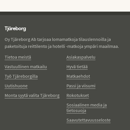
Tjareborg - alatunniste
Tjäreborg
Oy Tjäreborg Ab tarjoaa lomamatkoja tilauslennoilla ja
paketoituja reittilento ja hotelli -matkoja ympäri maailmaa.
Tietoa meistä
Asiakaspalvelu
Vastuullinen matkailu
Hyvä tietää
Työ Tjäreborgilla
Matkaehdot
Uutishuone
Passi ja viisumi
Monta syytä valita Tjäreborg
Rokotukset
Sosiaalinen media ja
tietosuoja
Saavutettavuusseloste