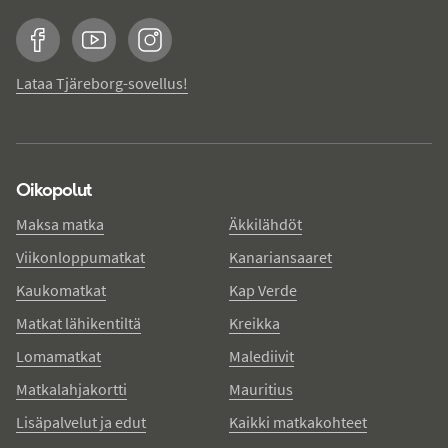
Facebook
YouTube
Instagram
Lataa Tjäreborg-sovellus!
Oikopolut
Maksa matka
Äkkilähdöt
Viikonloppumatkat
Kanariansaaret
Kaukomatkat
Kap Verde
Matkat lähikentiltä
Kreikka
Lomamatkat
Malediivit
Matkalahjakortti
Mauritius
Lisäpalvelut ja edut
Kaikki matkakohteet