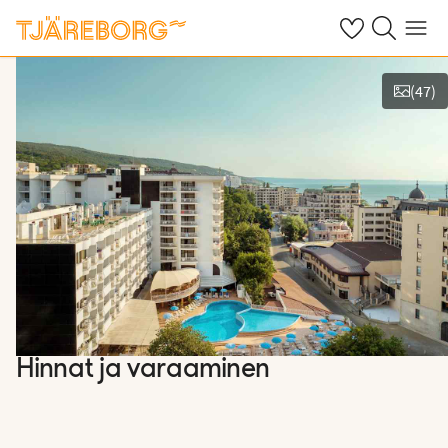
Omat suosikkiho
Haku tjäreborg
Valikko
(
47
)
Näytä kuvia
Hinnat ja varaaminen