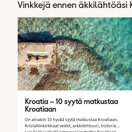
Vinkkejä ennen äkkilähtöäsi
Kroatia – 10 syytä matkustaa
Kroatiaan
On ainakin 10 hyvää syytä matkustaa Kroatiaan.
Kristallinkirkkaat vedet, arkkitehtuuri, historia...
Lue lisää ja löydä oma syysi ja matka Kroatiaan.