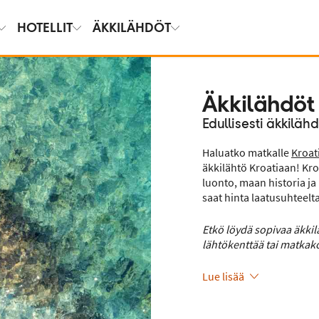
HOTELLIT
ÄKKILÄHDÖT
Äkkilähdöt
Edullisesti äkkiläh
Haluatko matkalle
Kroat
äkkilähtö Kroatiaan! Kro
luonto, maan historia ja
saat hinta laatusuhteel
Etkö löydä sopivaa äkki
lähtökenttää tai matkako
Lue lisää