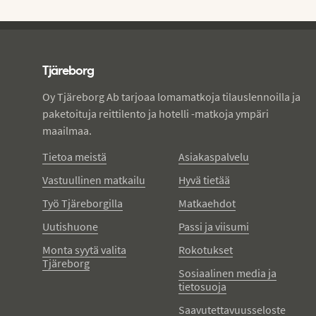
Tjareborg - alatunniste
Tjäreborg
Oy Tjäreborg Ab tarjoaa lomamatkoja tilauslennoilla ja
paketoituja reittilento ja hotelli -matkoja ympäri
maailmaa.
Tietoa meistä
Asiakaspalvelu
Vastuullinen matkailu
Hyvä tietää
Työ Tjäreborgilla
Matkaehdot
Uutishuone
Passi ja viisumi
Monta syytä valita
Rokotukset
Tjäreborg
Sosiaalinen media ja
tietosuoja
Saavutettavuusseloste