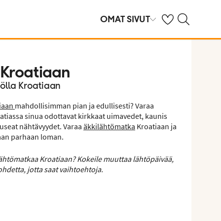
Omat suosikkihote
Haku tjäreborg.f
OMAT SIVUT
 Kroatiaan
dölla Kroatiaan
iaan
mahdollisimman pian ja edullisesti? Varaa
atiassa sinua odottavat kirkkaat uimavedet, kaunis
 useat nähtävyydet. Varaa
äkkilähtömatka
Kroatiaan ja
taan parhaan loman.
lähtömatkaa Kroatiaan? Kokeile muuttaa lähtöpäivää,
hdetta, jotta saat vaihtoehtoja.