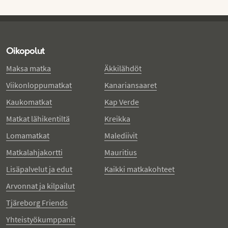
Oikopolut
Maksa matka
Äkkilähdöt
Viikonloppumatkat
Kanariansaaret
Kaukomatkat
Kap Verde
Matkat lähikentiltä
Kreikka
Lomamatkat
Malediivit
Matkalahjakortti
Mauritius
Lisäpalvelut ja edut
Kaikki matkakohteet
Arvonnat ja kilpailut
Tjäreborg Friends
Yhteistyökumppanit