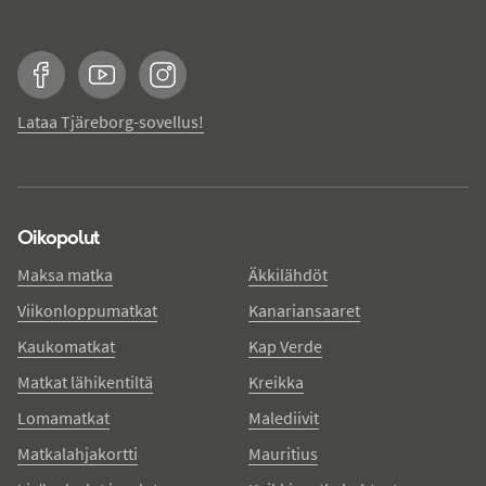
Facebook
YouTube
Instagram
Lataa Tjäreborg-sovellus!
Oikopolut
Maksa matka
Äkkilähdöt
Viikonloppumatkat
Kanariansaaret
Kaukomatkat
Kap Verde
Matkat lähikentiltä
Kreikka
Lomamatkat
Malediivit
Matkalahjakortti
Mauritius