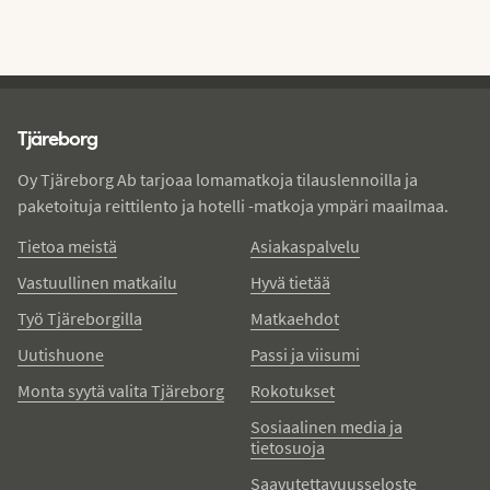
Tjareborg - alatunniste
Tjäreborg
Oy Tjäreborg Ab tarjoaa lomamatkoja tilauslennoilla ja
paketoituja reittilento ja hotelli -matkoja ympäri maailmaa.
Tietoa meistä
Asiakaspalvelu
Vastuullinen matkailu
Hyvä tietää
Työ Tjäreborgilla
Matkaehdot
Uutishuone
Passi ja viisumi
Monta syytä valita Tjäreborg
Rokotukset
Sosiaalinen media ja
tietosuoja
Saavutettavuusseloste