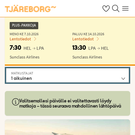
Omat suosikkiho
Haku tjäreborg
Valikko
PLUS -PAIKKOJA
MENO KE 7.10.2026
PALUU KE 14.10.2026
Lentotiedot
Lentotiedot
7:30
13:30
HEL
LPA
LPA
HEL
Sunclass Airlines
Sunclass Airlines
MATKUSTAJAT
1
aikuinen
Valitsemallesi päivälle ei valitettavasti löydy
matkoja – tässä seuraava mahdollinen lähtöpäivä