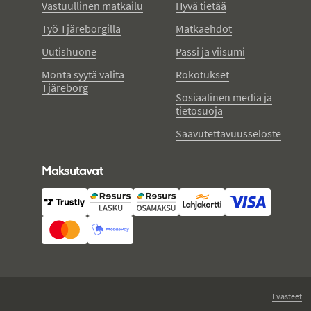
Vastuullinen matkailu
Hyvä tietää
Työ Tjäreborgilla
Matkaehdot
Uutishuone
Passi ja viisumi
Monta syytä valita
Rokotukset
Tjäreborg
Sosiaalinen media ja
tietosuoja
Saavutettavuusseloste
Maksutavat
Evästeet