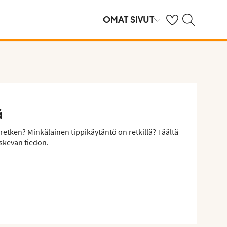
Omat suosikkihote
Haku tjäreborg.f
OMAT SIVUT
ä
retken? Minkälainen tippikäytäntö on retkillä? Täältä
skevan tiedon.