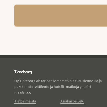
Tjareborg - alatunniste
Tjäreborg
Oy Tjäreborg Ab tarjoaa lomamatkoja tilauslennoilla ja
paketoituja reittilento ja hotelli -matkoja ympäri
maailmaa.
Tietoa meistä
Asiakaspalvelu