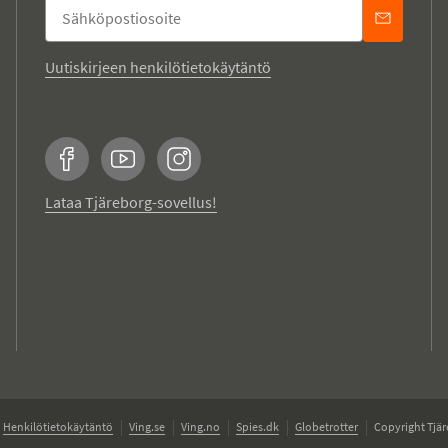
Uutiskirjeen henkilötietokäytäntö
Facebook
YouTube
Instagram
Lataa Tjäreborg-sovellus!
Henkilötietokäytäntö
Ving.se
Ving.no
Spies.dk
Globetrotter
Copyright Tjär