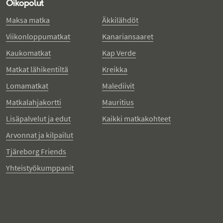
Oikopolut
Maksa matka
Äkkilähdöt
Viikonloppumatkat
Kanariansaaret
Kaukomatkat
Kap Verde
Matkat lähikentiltä
Kreikka
Lomamatkat
Malediivit
Matkalahjakortti
Mauritius
Lisäpalvelut ja edut
Kaikki matkakohteet
Arvonnat ja kilpailut
Tjäreborg Friends
Yhteistyökumppanit