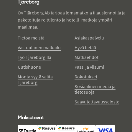
Tjäreborg
Oy Tjäreborg Ab tarjoaa lomamatkoja tilauslennoilla ja
paketoituja reittilento ja hotelli -matkoja ympäri
maailmaa.
Tietoa meistä
Asiakaspalvelu
Vastuullinen matkailu
Hyvä tietää
Työ Tjäreborgilla
Matkaehdot
Uutishuone
Passi ja viisumi
Monta syytä valita
Rokotukset
Tjäreborg
Sosiaalinen media ja
tietosuoja
Saavutettavuusseloste
Maksutavat