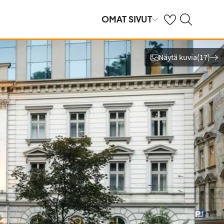
Omat suosikkihote
Haku tjäreborg.f
OMAT SIVUT
Näytä kuvia
(
17
)