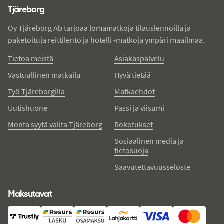
Tjäreborg
Oy Tjäreborg Ab tarjoaa lomamatkoja tilauslennoilla ja
paketoituja reittilento ja hotelli -matkoja ympäri maailmaa.
Tietoa meistä
Asiakaspalvelu
Vastuullinen matkailu
Hyvä tietää
Työ Tjäreborgilla
Matkaehdot
Uutishuone
Passi ja viisumi
Monta syytä valita Tjäreborg
Rokotukset
Sosiaalinen media ja
tietosuoja
Saavutettavuusseloste
Maksutavat