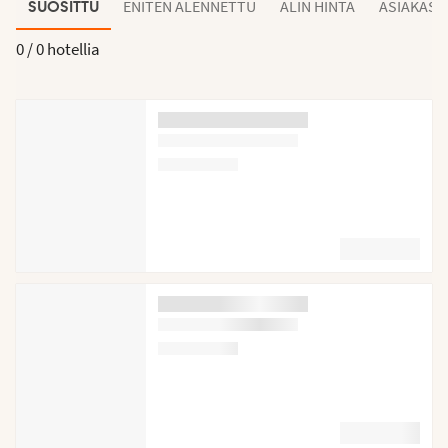
ENITEN ALENNETTU
ALIN HINTA
ASIAKAS
SUOSITTU
0 /
0 hotellia