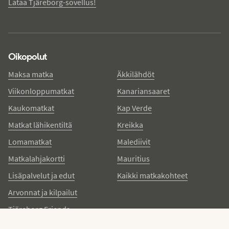
Lataa Tjäreborg-sovellus!
Oikopolut
Maksa matka
Äkkilähdöt
Viikonloppumatkat
Kanariansaaret
Kaukomatkat
Kap Verde
Matkat lähikentiltä
Kreikka
Lomamatkat
Malediivit
Matkalahjakortti
Mauritius
Lisäpalvelut ja edut
Kaikki matkakohteet
Arvonnat ja kilpailut
Tjäreborg Friends
Yhteistyökumppanit