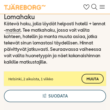
Omat suosikkiho
Haku tjäreborg
Valikko
Lomahaku
Kätevä haku, jolla löydät helposti hotelli + lennot
-
matkat
. Tee matkahaku, jossa voit valita
kohteen, hotellin ja monta muuta asiaa, jotka
tekevät sinun lomastasi täydellisen. Hinnat
päivittyvät jatkuvasti. Seuraavassa vaiheessa
voit valita huonetyypin ja näet kokonaishinnan
kaikille matkustajille.
Helsinki, 2 aikuista, 1 viikko
MUUTA
SUODATA