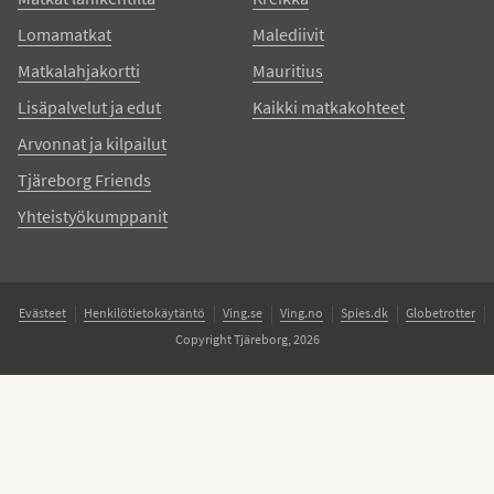
Lomamatkat
Malediivit
Matkalahjakortti
Mauritius
Lisäpalvelut ja edut
Kaikki matkakohteet
Arvonnat ja kilpailut
Tjäreborg Friends
Yhteistyökumppanit
Evästeet
Henkilötietokäytäntö
Ving.se
Ving.no
Spies.dk
Globetrotter
Copyright Tjäreborg, 2026