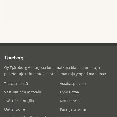
Tjareborg - alatunniste
Tjäreborg
Oy Tjäreborg Ab tarjoaa lomamatkoja tilauslennoilla ja
paketoituja reittilento ja hotelli -matkoja ympäri maailmaa.
Tietoa meistä
Asiakaspalvelu
Vastuullinen matkailu
Hyvä tietää
Työ Tjäreborgilla
Matkaehdot
Uutishuone
Passi ja viisumi