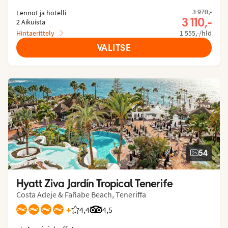
3 970,-
Lennot ja hotelli
3 110,-
2 Aikuista
Hintaerittely
1 555,-/hlö
VALITSE
54
Hyatt Ziva Jardín Tropical Tenerife
Costa Adeje & Fañabe Beach, Teneriffa
+
4,4
Asiakkaidemme arviot: 4.449/5
Arvostelut Tripadvisorista: 4.5 of 5
4,5