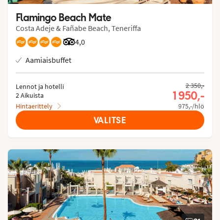
Flamingo Beach Mate
Costa Adeje & Fañabe Beach, Teneriffa
Arvostelut Tripadvisorista: 4 of 5
4,0
Aamiaisbuffet
2 350,-
Lennot ja hotelli
1 950,-
2 Aikuista
Hintaerittely
975,-/hlö
VALITSE