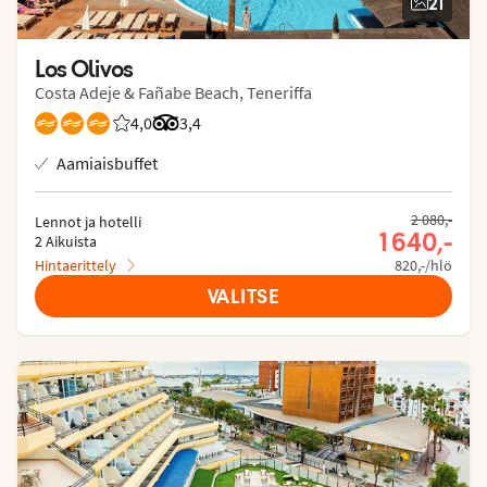
21
Los Olivos
Costa Adeje & Fañabe Beach, Teneriffa
4,0
Asiakkaidemme arviot: 4.025/5
Arvostelut Tripadvisorista: 3.4 of 5
3,4
Aamiaisbuffet
2 080,-
Lennot ja hotelli
1 640,-
2 Aikuista
Hintaerittely
820,-/hlö
VALITSE