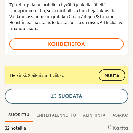
Tjäreborgilla on hotelleja hyvällä paikalla lähellä
rantapromenadia, sekä rauhallisia hotelleja aikuisille.
Valikoimassamme on joitakin Costa Adejen & Fañabé
Beachin parhaista hotelleista, joissa on myös All Inclusive
-mahdollisuus.
KOHDETIETOA
Helsinki, 2 aikuista, 1 viikko
MUUTA
SUODATA
ENITEN ALENNETTU
ALIN HINTA
ASIAKAS
SUOSITTU
32 hotellia
Kartta