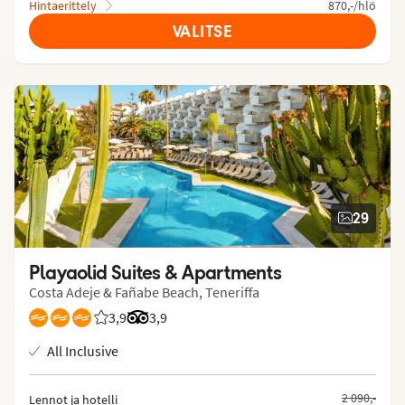
Hintaerittely
870,-/hlö
VALITSE
29
Playaolid Suites & Apartments
Costa Adeje & Fañabe Beach, Teneriffa
3,9
Asiakkaidemme arviot: 3.916/5
Arvostelut Tripadvisorista: 3.9 of 5
3,9
All Inclusive
2 090,-
Lennot ja hotelli