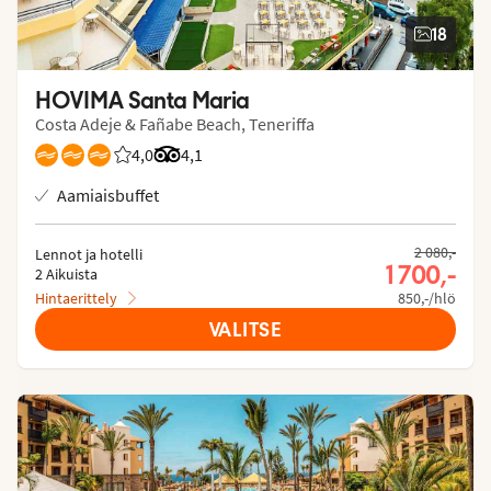
18
HOVIMA Santa Maria
Costa Adeje & Fañabe Beach, Teneriffa
4,0
Asiakkaidemme arviot: 4/5
Arvostelut Tripadvisorista: 4.1 of 5
4,1
Aamiaisbuffet
2 080,-
Lennot ja hotelli
1 700,-
2 Aikuista
Hintaerittely
850,-/hlö
VALITSE