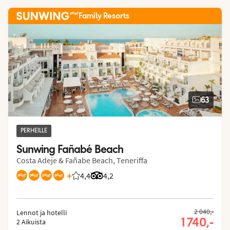
Family Resorts
63
PERHEILLE
Sunwing Fañabé Beach
Costa Adeje & Fañabe Beach, Teneriffa
+
4,4
Asiakkaidemme arviot: 4.401/5
Arvostelut Tripadvisorista: 4.2 of 5
4,2
2 040,-
Lennot ja hotelli
1 740,-
2 Aikuista