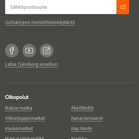
Uutiskirjeen henkilötietokäytäntö
Facebook
YouTube
Instagram
Lataa Tjäreborg-sovellus!
Oikopolut
Maksa matka
Äkkilähdöt
Viikonloppumatkat
Kanariansaaret
Kaukomatkat
Kap Verde
Matkat lähikentiltä
Kreikka