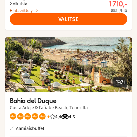
1 710,-
2 Aikuista
Hintaerittely
855,-/hlö
VALITSE
71
Bahia del Duque
Costa Adeje & Fañabe Beach, Teneriffa
+
4,4
Asiakkaidemme arviot: 4.425/5
Arvostelut Tripadvisorista: 4.5 of 
4,5
Aamiaisbuffet