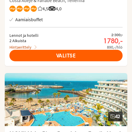
Costa Adeje & Fañabe Beach, Teneriffa
4,5
Asiakkaidemme arviot: 4.52/5
Arvostelut Tripadvisorista: 4 of 5
4,0
Aamiaisbuffet
2 300,-
Lennot ja hotelli
1 780,-
2 Aikuista
Hintaerittely
890,-/hlö
VALITSE
42