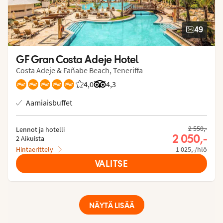
49
GF Gran Costa Adeje Hotel
Costa Adeje & Fañabe Beach, Teneriffa
4,0
Asiakkaidemme arviot: 4.046/5
Arvostelut Tripadvisorista: 4.3 of 5
4,3
Aamiaisbuffet
2 550,-
Lennot ja hotelli
2 050,-
2 Aikuista
Hintaerittely
1 025,-/hlö
VALITSE
NÄYTÄ LISÄÄ