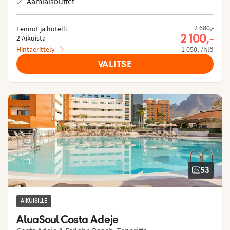
Aamiaisbuffet
2 680,-
Lennot ja hotelli
2 100,-
2 Aikuista
Hintaerittely
1 050,-/hlö
VALITSE
53
AIKUISILLE
AluaSoul Costa Adeje