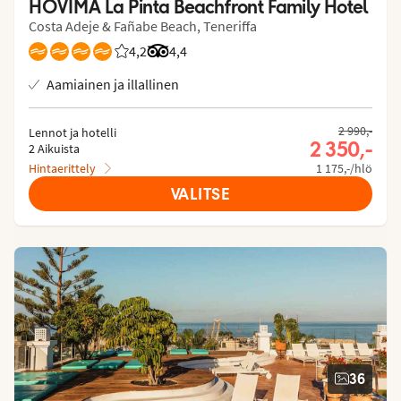
HOVIMA La Pinta Beachfront Family Hotel
Costa Adeje & Fañabe Beach, Teneriffa
4,2
Asiakkaidemme arviot: 4.176/5
Arvostelut Tripadvisorista: 4.4 of 5
4,4
Aamiainen ja illallinen
2 990,-
Lennot ja hotelli
2 350,-
2 Aikuista
Hintaerittely
1 175,-/hlö
VALITSE
36