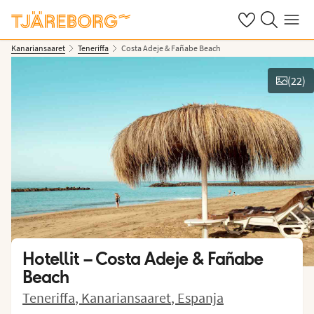
Omat suosikkiho
Haku tjäreborg
Valikko
Kanariansaaret
Teneriffa
Costa Adeje & Fañabe Beach
(
22
)
Näytä kuvia
Hotellit –
Costa Adeje & Fañabe
Beach
Teneriffa
,
Kanariansaaret
,
Espanja