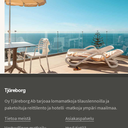
Tjareborg - alatunniste
Tjäreborg
Oy Tjäreborg Ab tarjoaa lomamatkoja tilauslennoilla ja
paketoituja reittilento ja hotelli -matkoja ympäri maailmaa.
Tietoa meistä
Asiakaspalvelu
Vastuullinen matkailu
Hyvä tietää