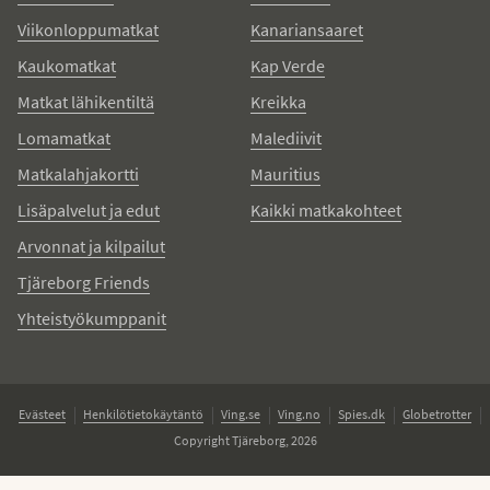
Viikonloppumatkat
Kanariansaaret
Kaukomatkat
Kap Verde
Matkat lähikentiltä
Kreikka
Lomamatkat
Malediivit
Matkalahjakortti
Mauritius
Lisäpalvelut ja edut
Kaikki matkakohteet
Arvonnat ja kilpailut
Tjäreborg Friends
Yhteistyökumppanit
Evästeet
Henkilötietokäytäntö
Ving.se
Ving.no
Spies.dk
Globetrotter
Copyright Tjäreborg, 2026