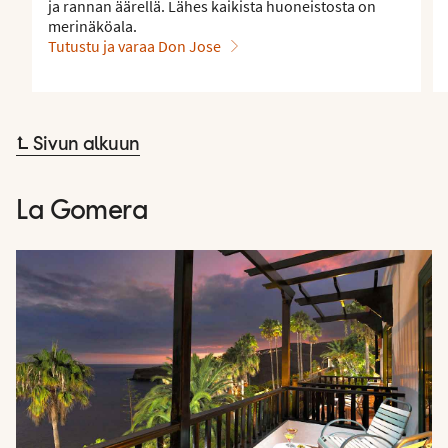
ja rannan äärellä. Lähes kaikista huoneistosta on
merinäköala.
Tutustu ja varaa Don Jose
⮤ Sivun alkuun
La Gomera