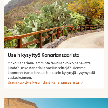
Usein kysyttyä Kanariansaarista
Onko Kanarialla lämmintä talvella? Voiko hanavettä
juoda? Onko Kanarialla vaellusreittejä? Olemme
koonneet Kanariansaarista usein kysyttyjä kysymyksiä
vastauksineen.
Usein kysyttyjä kysymyksiä Kanariansaarista