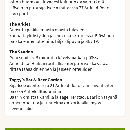
johon huomaat liittyneesi kuin tuosta vain. Tämä
eläväinen pubi sijaitsee osoitteessa 77 Anfield Road,
Liverpool.
The Arkles
Suosittu paikka muista maista tulevien
kannattayhdistysten jäsenten keskuudessa. Eläväinen
paikka ennen otteluita. Biljardipöytä ja Sky TV.
The Sandon
Pubi sijaitsee 5 minuutin kävelymatkan päässä
Anfieldiltä. Hiukan rauhallisempi pubi vaikka väkeä
riittää täälläkin ennen ja jälkeen otteluiden.
Taggy’s Bar & Beer Garden
Sijaitsee osoitteessa 21 Anfield Road, vain kivenheiton
päässä Anfield Stadiumilta.
Baarin omistaa Kamilla ja Tage Herstad. Baari on täynnä
ennen otteluita ja tunnelma on korkealla, myös
livemusikkia.