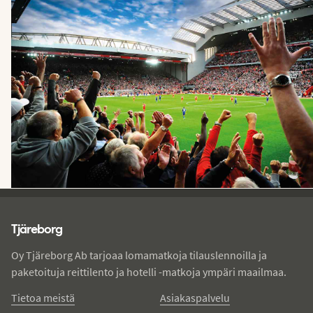
Tjareborg - alatunniste
Tjäreborg
Oy Tjäreborg Ab tarjoaa lomamatkoja tilauslennoilla ja
paketoituja reittilento ja hotelli -matkoja ympäri maailmaa.
Tietoa meistä
Asiakaspalvelu