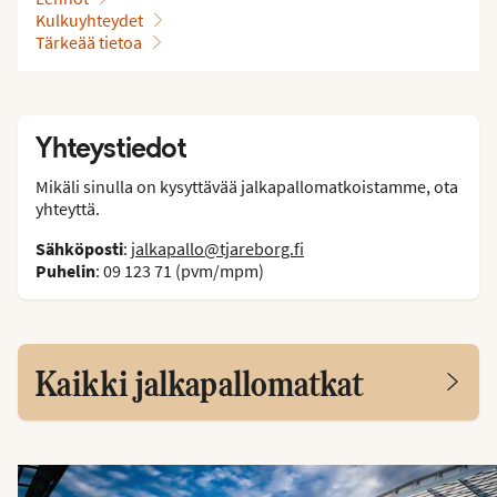
Kulkuyhteydet
Tärkeää tietoa
Yhteystiedot
Mikäli sinulla on kysyttävää jalkapallomatkoistamme, ota
yhteyttä.
Sähköposti
:
jalkapallo@tjareborg.fi
Puhelin
: 09 123 71 (pvm/mpm)
Kaikki jalkapallomatkat