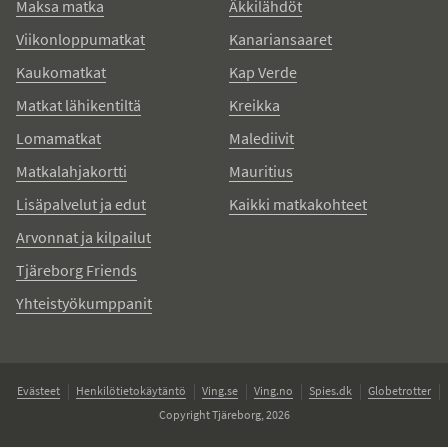
Maksa matka
Äkkilähdöt
Viikonloppumatkat
Kanariansaaret
Kaukomatkat
Kap Verde
Matkat lähikentiltä
Kreikka
Lomamatkat
Malediivit
Matkalahjakortti
Mauritius
Lisäpalvelut ja edut
Kaikki matkakohteet
Arvonnat ja kilpailut
Tjäreborg Friends
Yhteistyökumppanit
Evästeet
Henkilötietokäytäntö
Ving.se
Ving.no
Spies.dk
Globetrotter
Copyright Tjäreborg, 2026