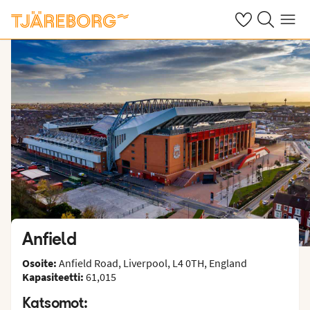
Omat suosikkiho
Haku tjäreborg
Valikko
Anfield
Osoite:
Anfield Road, Liverpool, L4 0TH, England
Kapasiteetti:
61,015
Katsomot: