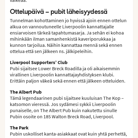
Ottelupäivä – pubit läheisyydessä
Tunnelman kohottaminen jo hyvissä ajoin ennen ottelun
alkua on vannoutuneelle Liverpoolin kannattajalle
ensiarvoisen tärkeä tapahtumasarja. Ja sehän ei kohoa
mihinkään ilman samanhenkistä kaveriporukkaa ja
kunnon tarjoilua. Näihin kannattaa mennä sekä ennen
ottelua että sen jälkeen ns. jälkipeleihin.
Liverpool Supporters’ Club
Pubi sijaitsee Lower Breck Roadilla ja oli aikaisemmin
virallinen Liverpoolin kannattajayhdistyksen klubi.
Erittäin paljon väkeä sekä ennen että jälkeen otteluiden.
The Albert Pub
Tämä legendaarinen pubi sijaitsee kuuluisan The Kop –
katsomon vieressä. Jos sydämesi sykkii Liverpoolin
punaiselle, on The Albert Pub kuin nakutettu sinulle
Pubin osoite on 185 Walton Breck Road, Liverpool.
The Park
Pubin uskolliset kanta-asiakkaat ovat kuin yhtä perhettä,