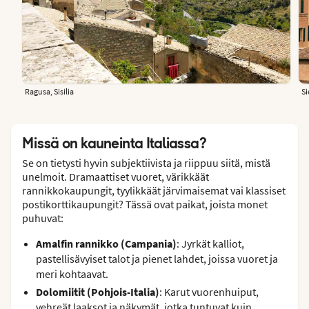
Ragusa, Sisilia
Si
Missä on kauneinta Italiassa?
Se on tietysti hyvin subjektiivista ja riippuu siitä, mistä
unelmoit. Dramaattiset vuoret, värikkäät
rannikkokaupungit, tyylikkäät järvimaisemat vai klassiset
postikorttikaupungit? Tässä ovat paikat, joista monet
puhuvat:
Amalfin rannikko (Campania)
: Jyrkät kalliot,
pastellisävyiset talot ja pienet lahdet, joissa vuoret ja
meri kohtaavat.
Dolomiitit (Pohjois-Italia)
: Karut vuorenhuiput,
vehreät laaksot ja näkymät, jotka tuntuvat kuin