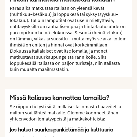
Paras aika matkustaa Italiaan on yleensä kevät
(huhtikuu–kesäkuu) ja loppukesä tai syksy (syyskuu–
lokakuu). Tällöin lämpötilat ovat usein miellyttäviä,
nähtävyyksillä on rauhallisempaa ja hinta-laatusuhde on
parempi kuin heinä-elokuussa. Sesonki (heinä-elokuu)
on lämmin, vilkas ja suosittu – mutta myös se aika, jolloin
ihmisiä on eniten ja hinnat ovat korkeimmillaan.
Elokuussa italialaiset ovat itse lomalla, ja monet
matkustavat suurkaupungeista rannikolle. Siksi
loppukesällä Italiassa on paljon turisteja, niin Italiasta
kuin muualta maailmastakin.
Missä Italiassa kannattaa lomailla?
Se riippuu tietysti siitä, millaisesta lomasta haaveilet ja
milloin voit lähteä matkalle. Olemme koonneet tähän
yhteenvedon lomatyypeistä ja matkakohteista:
Jos haluat suurkaupunkielämää ja kulttuuria