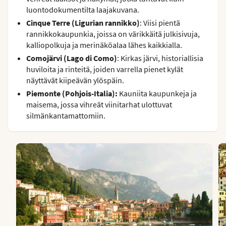
luontodokumentilta laajakuvana.
Cinque Terre (Ligurian rannikko)
: Viisi pientä
rannikkokaupunkia, joissa on värikkäitä julkisivuja,
kalliopolkuja ja merinäköalaa lähes kaikkialla.
Comojärvi (Lago di Como)
: Kirkas järvi, historiallisia
huviloita ja rinteitä, joiden varrella pienet kylät
näyttävät kiipeävän ylöspäin.
Piemonte (Pohjois-Italia):
Kauniita kaupunkeja ja
maisema, jossa vihreät viinitarhat ulottuvat
silmänkantamattomiin.