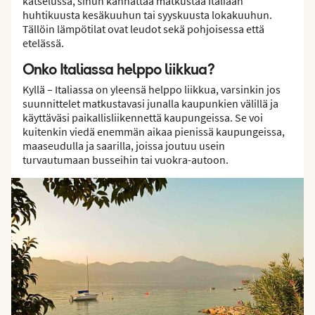
katselussa, sinun kannattaa matkustaa Italiaan
huhtikuusta kesäkuuhun tai syyskuusta lokakuuhun.
Tällöin lämpötilat ovat leudot sekä pohjoisessa että
etelässä.
Onko Italiassa helppo liikkua?
Kyllä – Italiassa on yleensä helppo liikkua, varsinkin jos
suunnittelet matkustavasi junalla kaupunkien välillä ja
käyttäväsi paikallisliikennettä kaupungeissa. Se voi
kuitenkin viedä enemmän aikaa pienissä kaupungeissa,
maaseudulla ja saarilla, joissa joutuu usein
turvautumaan busseihin tai vuokra-autoon.