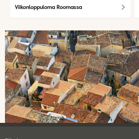
Viikonloppuloma Roomassa
Tjareborg - alatunniste