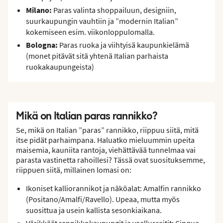
Milano:
Paras valinta shoppailuun, designiin,
suurkaupungin vauhtiin ja ”modernin Italian”
kokemiseen esim. viikonloppulomalla.
Bologna:
Paras ruoka ja viihtyisä kaupunkielämä
(monet pitävät sitä yhtenä Italian parhaista
ruokakaupungeista)
Mikä on Italian paras rannikko?
Se, mikä on Italian ”paras” rannikko, riippuu siitä, mitä
itse pidät parhaimpana. Haluatko mieluummin upeita
maisemia, kauniita rantoja, viehättävää tunnelmaa vai
parasta vastinetta rahoillesi? Tässä ovat suosituksemme,
riippuen siitä, millainen lomasi on:
Ikoniset kalliorannikot ja näköalat: Amalfin rannikko
(Positano/Amalfi/Ravello). Upeaa, mutta myös
suosittua ja usein kallista sesonkiaikana.
Värikkäät rannikkokaupungit ja vaellusreitit: Cinque