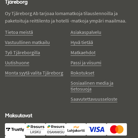
Tjäreborg
Oy Tjäreborg Ab tarjoaa lomamatkoja tilauslennoilla ja
paketoituja reittilento ja hotelli -matkoja ympäri maailmaa.
Tietoa meistä
Asiakaspalvelu
Vastuullinen matkailu
Hyvä tietää
Työ Tjäreborgilla
Matkaehdot
Uutishuone
Passi ja viisumi
Monta syytä valita Tjäreborg
Rokotukset
Sosiaalinen media ja
tietosuoja
Saavutettavuusseloste
Maksutavat