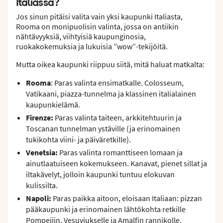
Italiassa?
Jos sinun pitäisi valita vain yksi kaupunki Italiasta,
Rooma on monipuolisin valinta, jossa on antiikin
nähtävyyksiä, viihtyisiä kaupunginosia,
ruokakokemuksia ja lukuisia ”wow”-tekijöitä.
Mutta oikea kaupunki riippuu siitä, mitä haluat matkalta:
Rooma
: Paras valinta ensimatkalle. Colosseum,
Vatikaani, piazza-tunnelma ja klassinen italialainen
kaupunkielämä.
Firenze:
Paras valinta taiteen, arkkitehtuurin ja
Toscanan tunnelman ystäville (ja erinomainen
tukikohta viini- ja päiväretkille).
Venetsia:
Paras valinta romanttiseen lomaan ja
ainutlaatuiseen kokemukseen. Kanavat, pienet sillat ja
iltakävelyt, jolloin kaupunki tuntuu elokuvan
kulissilta.
Napoli:
Paras paikka aitoon, eloisaan Italiaan: pizzan
pääkaupunki ja erinomainen lähtökohta retkille
Pompejiin, Vesuviukselle ja Amalfin rannikolle.