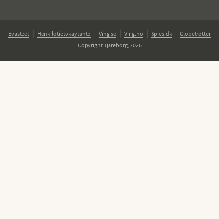
Evästeet
Henkilötietokäytäntö
Ving.se
Ving.no
Spies.dk
Globetrotter
Copyright Tjäreborg, 2026