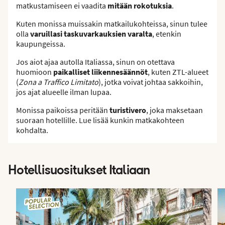
matkustamiseen ei vaadita
mitään rokotuksia
.
Kuten monissa muissakin matkailukohteissa, sinun tulee
olla
varuillasi taskuvarkauksien varalta
, etenkin
kaupungeissa.
Jos aiot ajaa autolla Italiassa, sinun on otettava
huomioon
paikalliset liikennesäännöt
, kuten ZTL-alueet
(
Zona a Traffico Limitato
), jotka voivat johtaa sakkoihin,
jos ajat alueelle ilman lupaa.
Monissa paikoissa peritään
turistivero
, joka maksetaan
suoraan hotellille. Lue lisää kunkin matkakohteen
kohdalta.
Hotellisuositukset Italiaan