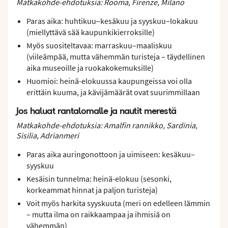
Matkakohde-ehdotuksia: Rooma, Firenze, Milano
Paras aika: huhtikuu–kesäkuu ja syyskuu–lokakuu
(miellyttävä sää kaupunkikierroksille)
Myös suositeltavaa: marraskuu–maaliskuu
(viileämpää, mutta vähemmän turisteja – täydellinen
aika museoille ja ruokakokemuksille)
Huomioi: heinä-elokuussa kaupungeissa voi olla
erittäin kuuma, ja kävijämäärät ovat suurimmillaan
Jos haluat rantalomalle ja nautit merestä
Matkakohde-ehdotuksia: Amalfin rannikko, Sardinia,
Sisilia, Adrianmeri
Paras aika auringonottoon ja uimiseen: kesäkuu–
syyskuu
Kesäisin tunnelma: heinä-elokuu (sesonki,
korkeammat hinnat ja paljon turisteja)
Voit myös harkita syyskuuta (meri on edelleen lämmin
– mutta ilma on raikkaampaa ja ihmisiä on
vähemmän)