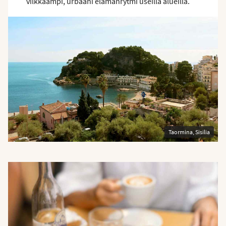
vilkkaampi, urbaani elämänrytmi useilla alueilla.
Taormina, Sisilia