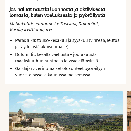
Jos haluat nauttia luonnosta ja aktiivisesta
lomasta, kuten vaelluksesta ja pyöräilystä
Matkakohde-ehdotuksia: Toscana, Dolomiitit,
Gardajärvi/Comojärvi
Paras aika: touko-kesäkuu ja syyskuu (vihreää, leutoa
ja täydellistä aktiivilomalle)
Dolomiitit: kesällä vaellusta – joulukuusta
maaliskuuhun hiihtoa ja talvisia elämyksiä
Gardajärvi: erinomaiset olosuhteet pyöräilyyn
vuoristoisissa ja kauniissa maisemissa