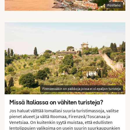
Positano
Firenzessäkin on paikkoja joissa ei ol epaljon turisteja
Missä Italiassa on vähiten turisteja?
Jos haluat välttää lomallasi suuria turistimassoja, valitse
pienet alueet ja vältä Roomaa, Firenzeä/Toscanaa ja
Venetsiaa. On kuitenkin syytä muistaa, että edullisten
lentolippujen valikoima on usein suurin suurkaupunkien