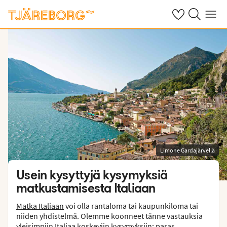
Omat suosikkiho
Haku tjäreborg
Valikko
Limone Gardajärvellä
Usein kysyttyjä kysymyksiä
matkustamisesta Italiaan
Matka Italiaan
voi olla rantaloma tai kaupunkiloma tai
niiden yhdistelmä. Olemme koonneet tänne vastauksia
yleisimpiin Italiaa koskeviin kysymyksiin: paras