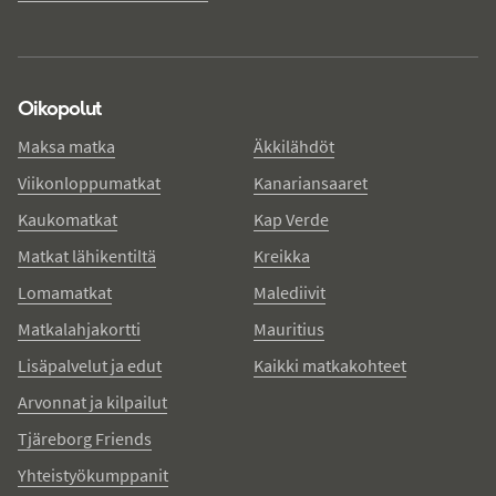
Oikopolut
Maksa matka
Äkkilähdöt
Viikonloppumatkat
Kanariansaaret
Kaukomatkat
Kap Verde
Matkat lähikentiltä
Kreikka
Lomamatkat
Malediivit
Matkalahjakortti
Mauritius
Lisäpalvelut ja edut
Kaikki matkakohteet
Arvonnat ja kilpailut
Tjäreborg Friends
Yhteistyökumppanit