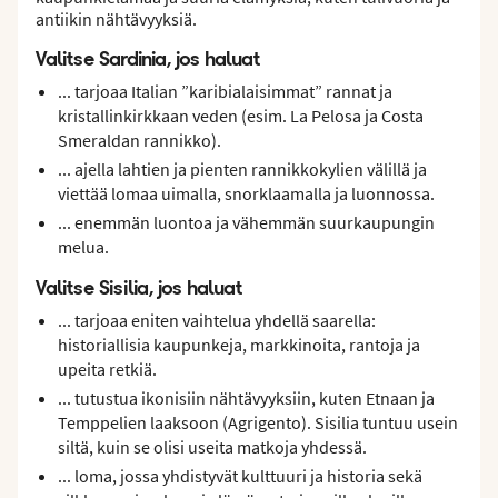
antiikin nähtävyyksiä.
Valitse Sardinia, jos haluat
... tarjoaa Italian ”karibialaisimmat” rannat ja
kristallinkirkkaan veden (esim. La Pelosa ja Costa
Smeraldan rannikko).
... ajella lahtien ja pienten rannikkokylien välillä ja
viettää lomaa uimalla, snorklaamalla ja luonnossa.
... enemmän luontoa ja vähemmän suurkaupungin
melua.
Valitse Sisilia, jos haluat
... tarjoaa eniten vaihtelua yhdellä saarella:
historiallisia kaupunkeja, markkinoita, rantoja ja
upeita retkiä.
... tutustua ikonisiin nähtävyyksiin, kuten Etnaan ja
Temppelien laaksoon (Agrigento). Sisilia tuntuu usein
siltä, kuin se olisi useita matkoja yhdessä.
... loma, jossa yhdistyvät kulttuuri ja historia sekä