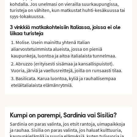
kohdalla. Jos unelmasi on vierailla suurkaupungissa,
turisteja on vähiten, kun matkustat huhti-kesäkuussa tai
syys-lokakuussa.
3 vinkkiä matkakohteisiin Italiassa, joissa ei ole
liikaa turisteja
Molise. Usein mainittu yhtenä Italian
aliarvostetuimmista alueista, jossa on pieniä
kaupunkeja, luontoa ja aitoa italialaista tunnelmaa.
Abruzzo (erityisesti sisämaa ja kansallispuistot).
Vuoria, järviä ja vaellusreittejä, joilla on runsaasti tilaa.
Basilicata. Karua luontoa, kyliä ja rauhallisempaa
eteläitalialaista elämänrytmiä.
Kumpi on parempi, Sardinia vai Sisilia?
Sardinia on paras valinta, jos etsit rantoja, uimapaikkoja
ja rauhaa. Sisilia on paras valinta, jos haluat kulttuuria,
kaupunkielämää ja suuria elämyksiä, kuten tulivuoria ja