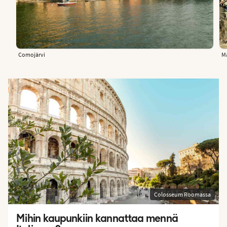
Comojärvi
Ma
Colosseum Roomassa
Mihin kaupunkiin kannattaa mennä