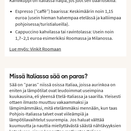
Kahvikuppi on Italiassa halpa, jos juot sen baaritiskillä:
Espresso (”caffè”) baarissa: Keskimäärin noin 1,15
euroa (usein hieman halvempaa etelässä ja kalliimpaa
pohjoisessa/turistialueilla).
Cappuccino kahvilassa tai ravintolassa: Usein noin
1,7–2,1 euroa esimerkiksi Roomassa ja Milanossa.
Lue myös: Vinkit Roomaan
Missä Italiassa sää on paras?
Sää on ”paras” niissä osissa Italiaa, joissa aurinkoa on
eniten ja lämpötilat ovat leudoimmat useimpina
kuukausina, eli yleensä Etelä-Italiassa ja saarilla. Yleisesti
ottaen ilmasto muuttuu vakaammaksi ja
lämpimämmäksi, mitä etelämmäksi mennään, kun taas
Pohjois-Italiassa talvet ovat viileämpiä ja
lämpötilavaihtelut suurempia. Jos haluat välttää
kuumuutta ja nauttia miellyttävästä säästä nähtävyyksien