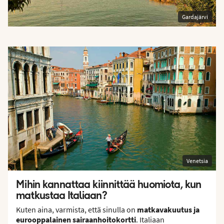
Gardajärvi
Venetsia
Mihin kannattaa kiinnittää huomiota, kun
matkustaa Italiaan?
Kuten aina, varmista, että sinulla on
matkavakuutus ja
eurooppalainen sairaanhoitokortti
. Italiaan