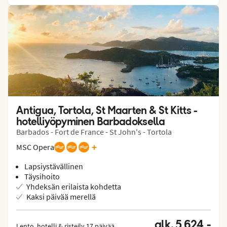
Antigua, Tortola, St Maarten & St Kitts - 
hotelliyöpyminen Barbadoksella
Barbados - Fort de France - St John's - Tortola
+
MSC Opera
Lapsiystävällinen
Täysihoito
Yhdeksän erilaista kohdetta
Kaksi päivää merellä
alk. 5 624,-
Lento, hotelli & risteily 17 päivää
