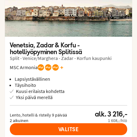
Venetsia, Zadar & Korfu - 
hotelliyöpyminen Splitissä
Split - Venice/Marghera - Zadar - Korfun kaupunki
+
MSC Armonia
Lapsiystävällinen
Täysihoito
Kuusi erilaista kohdetta
Yksi päivä merellä
alk. 3 216,-
Lento, hotelli & risteily 9 päivää

2 aikuinen
1 608,-/hlö
VALITSE