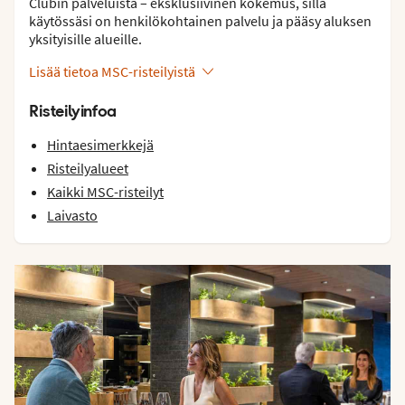
Clubin palveluista – eksklusiivinen kokemus, sillä
käytössäsi on henkilökohtainen palvelu ja pääsy aluksen
yksityisille alueille.
Lisää tietoa MSC-risteilyistä
Risteilyinfoa
Hintaesimerkkejä
Risteilyalueet
Kaikki MSC-risteilyt
Laivasto