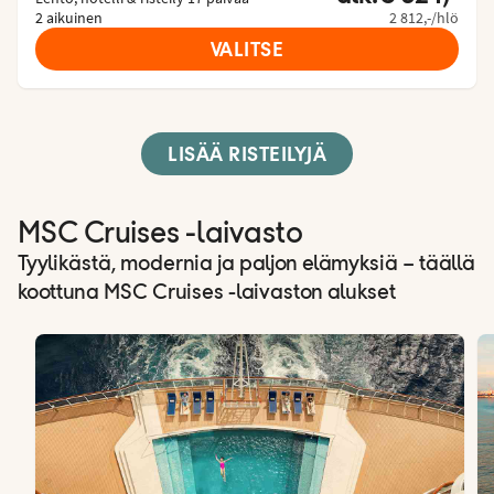
2 aikuinen
2 812,-/hlö
VALITSE
LISÄÄ RISTEILYJÄ
MSC Cruises -laivasto
Tyylikästä, modernia ja paljon elämyksiä – täällä
koottuna MSC Cruises -laivaston alukset