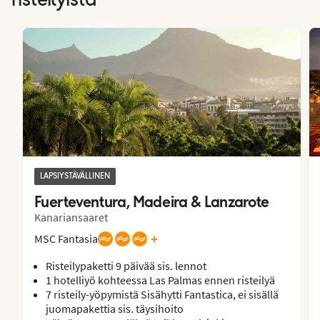
risteilyistä
LAPSIYSTÄVÄLLINEN
Fuerteventura, Madeira & Lanzarote
Kanariansaaret
+
MSC Fantasia
Risteilypaketti 9 päivää sis. lennot
1 hotelliyö kohteessa Las Palmas ennen risteilyä
7 risteily-yöpymistä Sisähytti Fantastica, ei sisällä
juomapakettia sis. täysihoito