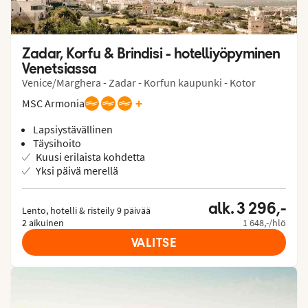
Zadar, Korfu & Brindisi - hotelliyöpyminen 
Venetsiassa
Venice/Marghera - Zadar - Korfun kaupunki - Kotor
+
MSC Armonia
Lapsiystävällinen
Täysihoito
Kuusi erilaista kohdetta
Yksi päivä merellä
alk. 3 296,-
Lento, hotelli & risteily 9 päivää

2 aikuinen
1 648,-/hlö
VALITSE