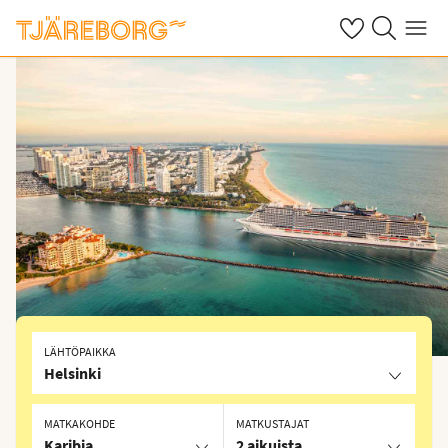
Omat suosikkiho
Haku tjäreborg
Valikko
LÄHTÖPAIKKA
Helsinki
MATKAKOHDE
MATKUSTAJAT
Karibia
2 aikuista