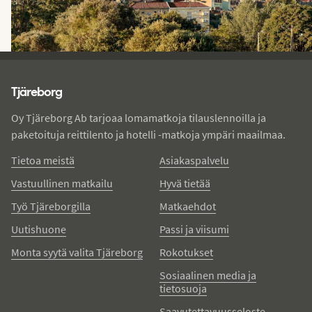
Tjareborg - alatunniste
Tjäreborg
Oy Tjäreborg Ab tarjoaa lomamatkoja tilauslennoilla ja
paketoituja reittilento ja hotelli -matkoja ympäri maailmaa.
Tietoa meistä
Asiakaspalvelu
Vastuullinen matkailu
Hyvä tietää
Työ Tjäreborgilla
Matkaehdot
Uutishuone
Passi ja viisumi
Monta syytä valita Tjäreborg
Rokotukset
Sosiaalinen media ja
tietosuoja
Saavutettavuusseloste