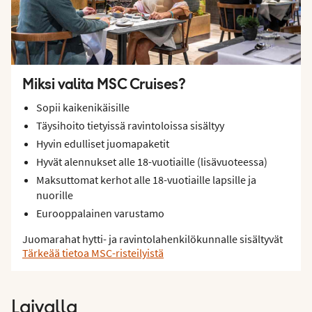
Miksi valita MSC Cruises?
Sopii kaikenikäisille
Täysihoito tietyissä ravintoloissa sisältyy
Hyvin edulliset juomapaketit
Hyvät alennukset alle 18-vuotiaille (lisävuoteessa)
Maksuttomat kerhot alle 18-vuotiaille lapsille ja
nuorille
Eurooppalainen varustamo
Juomarahat hytti- ja ravintolahenkilökunnalle sisältyvät
Tärkeää tietoa MSC-risteilyistä
Laivalla