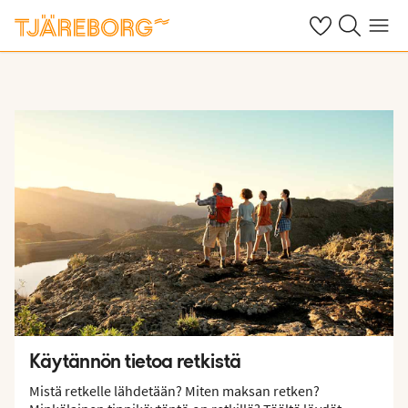
Omat suosikkiho
Haku tjäreborg
Valikko
Käytännön tietoa retkistä
Mistä retkelle lähdetään? Miten maksan retken?