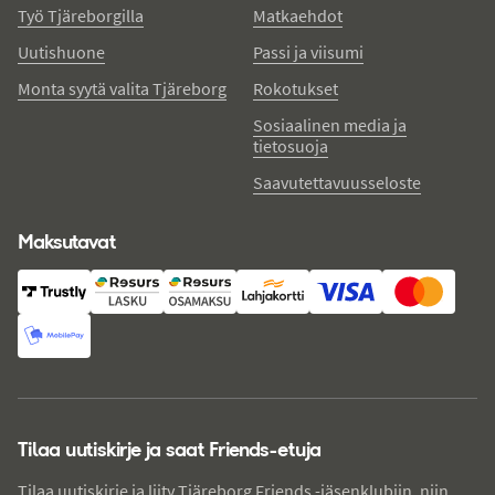
Työ Tjäreborgilla
Matkaehdot
Uutishuone
Passi ja viisumi
Monta syytä valita Tjäreborg
Rokotukset
Sosiaalinen media ja
tietosuoja
Saavutettavuusseloste
Maksutavat
Tilaa uutiskirje ja saat Friends-etuja
Tilaa uutiskirje ja liity Tjäreborg Friends -jäsenklubiin, niin