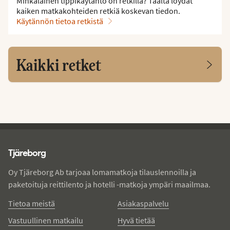
Minkälainen tippikäytäntö on retkillä? Täältä löydät
kaiken matkakohteiden retkiä koskevan tiedon.
Käytännön tietoa retkistä
Kaikki retket
Tjareborg - alatunniste
Tjäreborg
Oy Tjäreborg Ab tarjoaa lomamatkoja tilauslennoilla ja
paketoituja reittilento ja hotelli -matkoja ympäri maailmaa.
Tietoa meistä
Asiakaspalvelu
Vastuullinen matkailu
Hyvä tietää