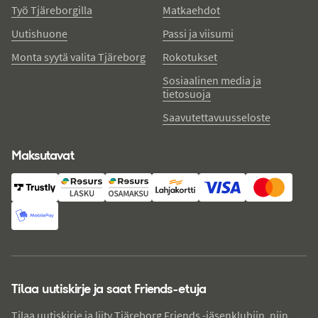
Työ Tjäreborgilla
Matkaehdot
Uutishuone
Passi ja viisumi
Monta syytä valita Tjäreborg
Rokotukset
Sosiaalinen media ja
tietosuoja
Saavutettavuusseloste
Maksutavat
Tilaa uutiskirje ja saat Friends-etuja
Tilaa uutiskirje ja liity Tjäreborg Friends -jäsenklubiin, niin