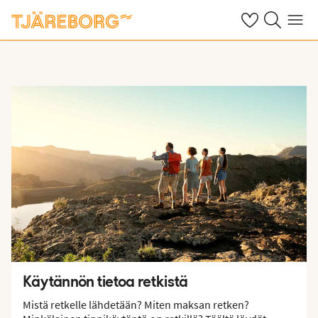
Omat suosikkiho
Haku tjäreborg
Valikko
Käytännön tietoa retkistä
Mistä retkelle lähdetään? Miten maksan retken?