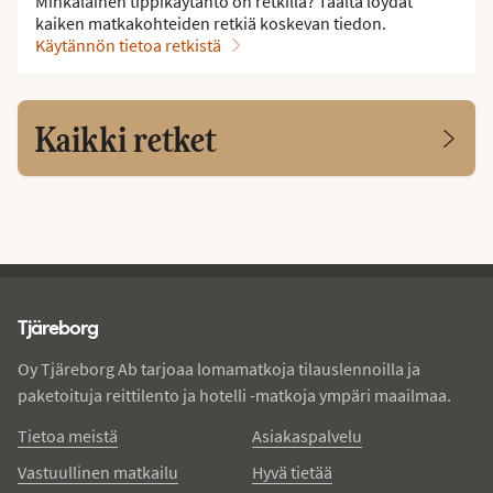
Minkälainen tippikäytäntö on retkillä? Täältä löydät
kaiken matkakohteiden retkiä koskevan tiedon.
Käytännön tietoa retkistä
Kaikki retket
Tjareborg - alatunniste
Tjäreborg
Oy Tjäreborg Ab tarjoaa lomamatkoja tilauslennoilla ja
paketoituja reittilento ja hotelli -matkoja ympäri maailmaa.
Tietoa meistä
Asiakaspalvelu
Vastuullinen matkailu
Hyvä tietää