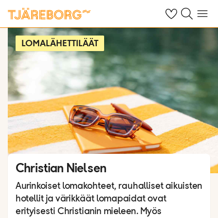
Omat suosikkiho
Haku tjäreborg
Valikko
LOMALÄHETTILÄÄT
Christian Nielsen
Aurinkoiset lomakohteet, rauhalliset aikuisten
hotellit ja värikkäät lomapaidat ovat
erityisesti Christianin mieleen. Myös