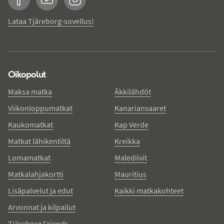
Facebook
YouTube
Instagram
Lataa Tjäreborg-sovellus!
Oikopolut
Maksa matka
Äkkilähdöt
Viikonloppumatkat
Kanariansaaret
Kaukomatkat
Kap Verde
Matkat lähikentiltä
Kreikka
Lomamatkat
Malediivit
Matkalahjakortti
Mauritius
Lisäpalvelut ja edut
Kaikki matkakohteet
Arvonnat ja kilpailut
Tjäreborg Friends