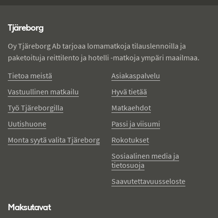
Tjareborg - alatunniste
Tjäreborg
Oy Tjäreborg Ab tarjoaa lomamatkoja tilauslennoilla ja
paketoituja reittilento ja hotelli -matkoja ympäri maailmaa.
Tietoa meistä
Asiakaspalvelu
Vastuullinen matkailu
Hyvä tietää
Työ Tjäreborgilla
Matkaehdot
Uutishuone
Passi ja viisumi
Monta syytä valita Tjäreborg
Rokotukset
Sosiaalinen media ja
tietosuoja
Saavutettavuusseloste
Maksutavat