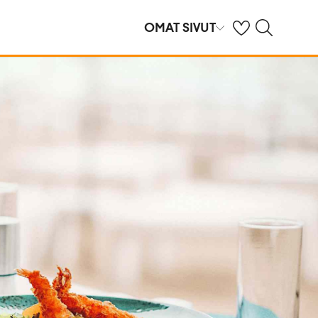
Omat suosikkihote
Haku tjäreborg.f
OMAT SIVUT