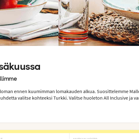
esäkuussa
ellimme
äloman ennen kuumimman lomakauden alkua. Suosittelemme Mallo
uhdetta valitse kohteeksi Turkki. Valitse huoleton All Inclusive ja v