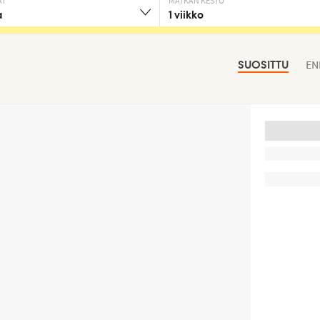
AT
MATKAN KESTO
a
1 viikko
EN
SUOSITTU