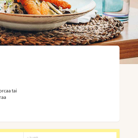
rcaa tai
araa