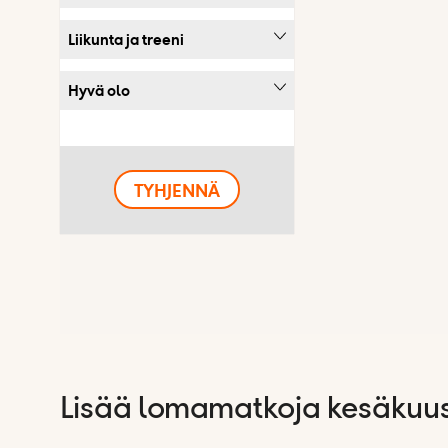
Liikunta ja treeni
Hyvä olo
TYHJENNÄ
Lisää lomamatkoja kesäkuu