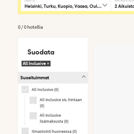
LÄHTÖ
MATKUSTAJ
Helsinki, Turku, Kuopio, Vaasa, Oulu, Tampere
2 Aikuist
0 /
0 hotellia
Suodata
All Inclusive
×
Suosituimmat
All Inclusive
(
0
)
All inclusive sis. hintaan
(
0
)
All inclusive
lisämaksusta
(
0
)
Ilmastointi huoneessa
(
0
)