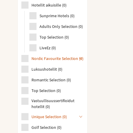
Hotellit aikuisille
(
0
)
Sunprime Hotels
(
0
)
Adults Only Selection
(
0
)
Top Selection
(
0
)
LiveEz
(
0
)
Nordic Favourite Selection
(
0
)
Luksushotellit
(
0
)
Romantic Selection
(
0
)
Top Selection
(
0
)
Vastuullisuussertifioidut
hotellit
(
0
)
Unique Selection
(
0
)
Golf Selection
(
0
)