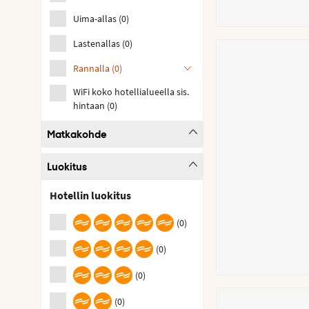
Uima-allas
(
0
)
Lastenallas
(
0
)
Rannalla
(
0
)
WiFi koko hotellialueella sis.
hintaan
(
0
)
Matkakohde
Luokitus
Hotellin luokitus
(
0
)
(
0
)
(
0
)
(
0
)