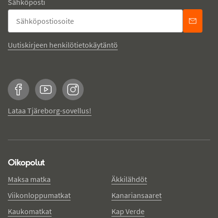
Sähköposti
Uutiskirjeen henkilötietokäytäntö
Facebook
YouTube
Instagram
Lataa Tjäreborg-sovellus!
Oikopolut
Maksa matka
Äkkilähdöt
Viikonloppumatkat
Kanariansaaret
Kaukomatkat
Kap Verde