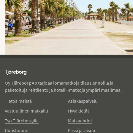
Tjareborg - alatunniste
Tjäreborg
Oy Tjäreborg Ab tarjoaa lomamatkoja tilauslennoilla ja
paketoituja reittilento ja hotelli -matkoja ympäri maailmaa.
Tietoa meistä
Asiakaspalvelu
Vastuullinen matkailu
Hyvä tietää
Työ Tjäreborgilla
Matkaehdot
Uutishuone
Passi ja viisumi