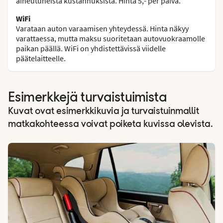
aiheutuneista kustannuksista. Hinta 5,- per päivä.
WiFi
Varataan auton varaamisen yhteydessä. Hinta näkyy
varattaessa, mutta maksu suoritetaan autovuokraamolle
paikan päällä. WiFi on yhdistettävissä viidelle
päätelaitteelle.
Esimerkkejä turvaistuimista
Kuvat ovat esimerkkikuvia ja turvaistuinmallit
matkakohteessa voivat poiketa kuvissa olevista.