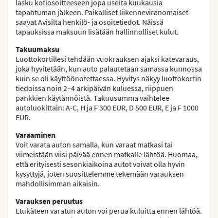
lasku kotiosoitteeseen jopa useita kuukausia
tapahtuman jälkeen. Paikalliset liikenneviranomaiset
saavat Avisilta henkilö- ja osoitetiedot. Näissä
tapauksissa maksuun lisätään hallinnolliset kulut.
Takuumaksu
Luottokortillesi tehdään vuokrauksen ajaksi katevaraus,
joka hyvitetään, kun auto palautetaan samassa kunnossa
kuin se oli käyttöönotettaessa. Hyvitys näkyy luottokortin
tiedoissa noin 2–4 arkipäivän kuluessa, riippuen
pankkien käytännöistä. Takuusumma vaihtelee
autoluokittain: A-C, H ja F 300 EUR, D 500 EUR, E ja F 1000
EUR.
Varaaminen
Voit varata auton samalla, kun varaat matkasi tai
viimeistään viisi päivää ennen matkalle lähtöä. Huomaa,
että erityisesti sesonkiaikoina autot voivat olla hyvin
kysyttyjä, joten suosittelemme tekemään varauksen
mahdollisimman aikaisin.
Varauksen peruutus
Etukäteen varatun auton voi perua kuluitta ennen lähtöä.