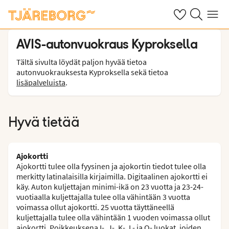
Omat suosikkiho
Haku tjäreborg
Valikko
AVIS-autonvuokraus Kyproksella
Tältä sivulta löydät paljon hyvää tietoa
autonvuokrauksesta Kyproksella sekä tietoa
lisäpalveluista
.
Hyvä tietää
Ajokortti
Ajokortti tulee olla fyysinen ja ajokortin tiedot tulee olla
merkitty latinalaisilla kirjaimilla. Digitaalinen ajokortti ei
käy. Auton kuljettajan minimi-ikä on 23 vuotta ja 23-24-
vuotiaalla kuljettajalla tulee olla vähintään 3 vuotta
voimassa ollut ajokortti. 25 vuotta täyttäneellä
kuljettajalla tulee olla vähintään 1 vuoden voimassa ollut
ajokortti. Poikkeuksena I-, J-, K-, L- ja O- luokat, joiden