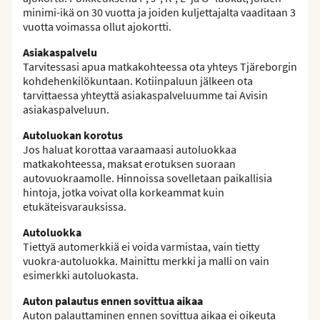
minimi-ikä on 30 vuotta ja joiden kuljettajalta vaaditaan 3
vuotta voimassa ollut ajokortti.
Asiakaspalvelu
Tarvitessasi apua matkakohteessa ota yhteys Tjäreborgin
kohdehenkilökuntaan. Kotiinpaluun jälkeen ota
tarvittaessa yhteyttä asiakaspalveluumme tai Avisin
asiakaspalveluun.
Autoluokan korotus
Jos haluat korottaa varaamaasi autoluokkaa
matkakohteessa, maksat erotuksen suoraan
autovuokraamolle. Hinnoissa sovelletaan paikallisia
hintoja, jotka voivat olla korkeammat kuin
etukäteisvarauksissa.
Autoluokka
Tiettyä automerkkiä ei voida varmistaa, vain tietty
vuokra-autoluokka. Mainittu merkki ja malli on vain
esimerkki autoluokasta.
Auton palautus ennen sovittua aikaa
Auton palauttaminen ennen sovittua aikaa ei oikeuta