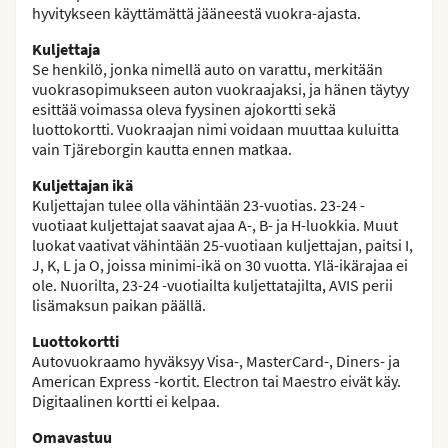
hyvitykseen käyttämättä jääneestä vuokra-ajasta.
Kuljettaja
Se henkilö, jonka nimellä auto on varattu, merkitään
vuokrasopimukseen auton vuokraajaksi, ja hänen täytyy
esittää voimassa oleva fyysinen ajokortti sekä
luottokortti. Vuokraajan nimi voidaan muuttaa kuluitta
vain Tjäreborgin kautta ennen matkaa.
Kuljettajan ikä
Kuljettajan tulee olla vähintään 23-vuotias. 23-24 -
vuotiaat kuljettajat saavat ajaa A-, B- ja H-luokkia. Muut
luokat vaativat vähintään 25-vuotiaan kuljettajan, paitsi I,
J, K, L ja O, joissa minimi-ikä on 30 vuotta. Ylä-ikärajaa ei
ole. Nuorilta, 23-24 -vuotiailta kuljettatajilta, AVIS perii
lisämaksun paikan päällä.
Luottokortti
Autovuokraamo hyväksyy Visa-, MasterCard-, Diners- ja
American Express -kortit. Electron tai Maestro eivät käy.
Digitaalinen kortti ei kelpaa.
Omavastuu