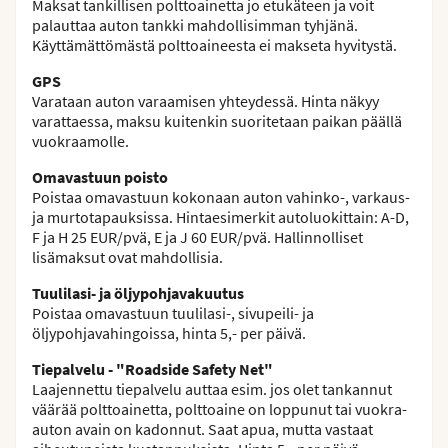
Maksat tankillisen polttoainetta jo etukäteen ja voit
palauttaa auton tankki mahdollisimman tyhjänä.
Käyttämättömästä polttoaineesta ei makseta hyvitystä.
GPS
Varataan auton varaamisen yhteydessä. Hinta näkyy
varattaessa, maksu kuitenkin suoritetaan paikan päällä
vuokraamolle.
Omavastuun poisto
Poistaa omavastuun kokonaan auton vahinko-, varkaus-
ja murtotapauksissa. Hintaesimerkit autoluokittain: A-D,
F ja H 25 EUR/pvä, E ja J 60 EUR/pvä. Hallinnolliset
lisämaksut ovat mahdollisia.
Tuulilasi- ja öljypohjavakuutus
Poistaa omavastuun tuulilasi-, sivupeili- ja
öljypohjavahingoissa, hinta 5,- per päivä.
Tiepalvelu - "Roadside Safety Net"
Laajennettu tiepalvelu auttaa esim. jos olet tankannut
väärää polttoainetta, polttoaine on loppunut tai vuokra-
auton avain on kadonnut. Saat apua, mutta vastaat