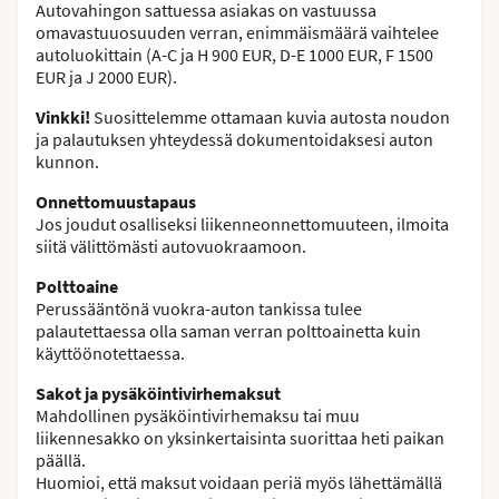
Autovahingon sattuessa asiakas on vastuussa
omavastuuosuuden verran, enimmäismäärä vaihtelee
autoluokittain (A-C ja H 900 EUR, D-E 1000 EUR, F 1500
EUR ja J 2000 EUR).
Vinkki!
Suosittelemme ottamaan kuvia autosta noudon
ja palautuksen yhteydessä dokumentoidaksesi auton
kunnon.
Onnettomuustapaus
Jos joudut osalliseksi liikenneonnettomuuteen, ilmoita
siitä välittömästi autovuokraamoon.
Polttoaine
Perussääntönä vuokra-auton tankissa tulee
palautettaessa olla saman verran polttoainetta kuin
käyttöönotettaessa.
Sakot ja pysäköintivirhemaksut
Mahdollinen pysäköintivirhemaksu tai muu
liikennesakko on yksinkertaisinta suorittaa heti paikan
päällä.
Huomioi, että maksut voidaan periä myös lähettämällä