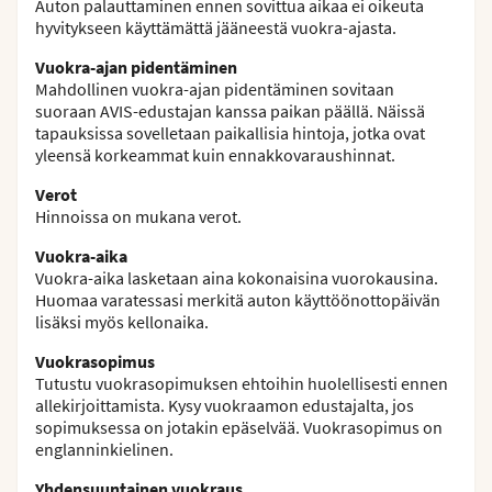
Auton palauttaminen ennen sovittua aikaa ei oikeuta
hyvitykseen käyttämättä jääneestä vuokra-ajasta.
Vuokra-ajan pidentäminen
Mahdollinen vuokra-ajan pidentäminen sovitaan
suoraan AVIS-edustajan kanssa paikan päällä. Näissä
tapauksissa sovelletaan paikallisia hintoja, jotka ovat
yleensä korkeammat kuin ennakkovaraushinnat.
Verot
Hinnoissa on mukana verot.
Vuokra-aika
Vuokra-aika lasketaan aina kokonaisina vuorokausina.
Huomaa varatessasi merkitä auton käyttöönottopäivän
lisäksi myös kellonaika.
Vuokrasopimus
Tutustu vuokrasopimuksen ehtoihin huolellisesti ennen
allekirjoittamista. Kysy vuokraamon edustajalta, jos
sopimuksessa on jotakin epäselvää. Vuokrasopimus on
englanninkielinen.
Yhdensuuntainen vuokraus