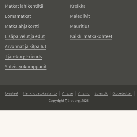
Matkat lähikentiltä
Kreikka
Lomamatkat
Malediivit
Matkalahjakortti
Mauritius
Lisäpalvelut ja edut
Kaikki matkakohteet
Arvonnat ja kilpailut
Tjäreborg Friends
Yhteistyökumppanit
Evästeet
Henkilötietokäytäntö
Ving.se
Ving.no
Spies.dk
Globetrotter
Copyright Tjäreborg, 2026