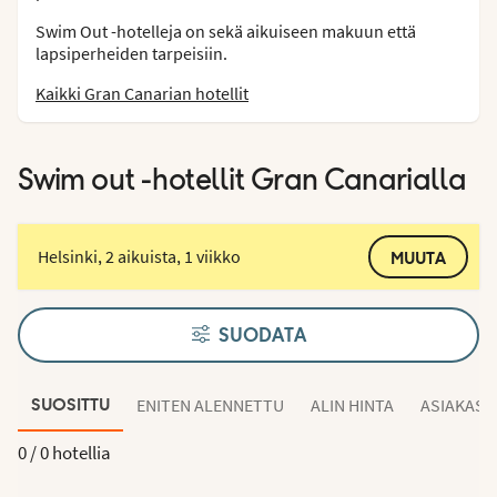
Swim Out -hotelleja on sekä aikuiseen makuun että
lapsiperheiden tarpeisiin.
Kaikki Gran Canarian hotellit
Swim out -hotellit Gran Canarialla
Helsinki, 2 aikuista, 1 viikko
MUUTA
SUODATA
ENITEN ALENNETTU
ALIN HINTA
ASIAKAS
SUOSITTU
0 /
0 hotellia