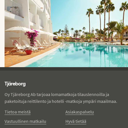
Tjareborg - alatunniste
Tjäreborg
Oy Tjäreborg Ab tarjoaa lomamatkoja tilauslennoilla ja
paketoituja reittilento ja hotelli -matkoja ympäri maailmaa.
Tietoa meistä
Asiakaspalvelu
Vastuullinen matkailu
Hyvä tietää