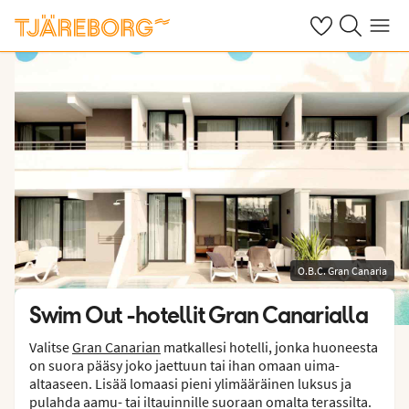
Omat suosikkiho
Haku tjäreborg
Valikko
O.B.C. Gran Canaria
Swim Out -hotellit Gran Canarialla
Valitse
Gran Canarian
matkallesi hotelli, jonka huoneesta
on suora pääsy joko jaettuun tai ihan omaan uima-
altaaseen. Lisää lomaasi pieni ylimääräinen luksus ja
pulahda aamu- tai iltauinnille suoraan omalta terassilta.