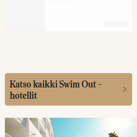
Katso kaikki Swim Out -
hotellit